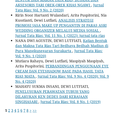
AKSESORIS TARI OREK-OREK KHAS NGAWI
,
Jurnal
Tata Rias: Vol. 9 No. 2 (2020)
Ririn Noor Hartanti Wulandari, Arita Puspitorini, Nia
Kusstianti, Dewi Lutfiati,
ANALISIS STRATEGI
PROMOSI JASA MAKE UP PENGANTIN DI PARAS ASRI
WEDDING ORGANIZER MELALUI MEDIA SOSIAL
,
Jurnal Tata Rias: Vol. 11 No. 1 (2022): jurnal tata rias
NANA DWI AGUSTIN, DEWI LUTFIATI,
Kajian Bentuk
dan Makna Tata Rias Tari Bedhaya Bedhah Madiun di
Pura Mangkunegaran Surakarta
,
Jurnal Tata Rias:
Vol. 9 No. 1 (2020)
Mutiara Rahayu, Dewi Lutfiati, Maspiyah Maspiyah,
Arita Puspitorini,
PERBANDINGAN PENGGUNAAN EYE
CREAM DAN EYESHADOW BASE PADA HASIL TATA
RIAS MATA
,
Jurnal Tata Rias: Vol. 9 No. 4 (2020): Vol. 9
No. 4 (2020)
MAHAYU SUKMA INSANI, DEWI LUTFIATI,
PENELUSURAN PERAWATAN TUBUH YANG
DILAKUKAN KEN DEDES DARI KERAJAAN
SINGHASARI
,
Jurnal Tata Rias: Vol. 8 No. 1 (2019)
1
2
3
4
5
6
7
8
>
>>