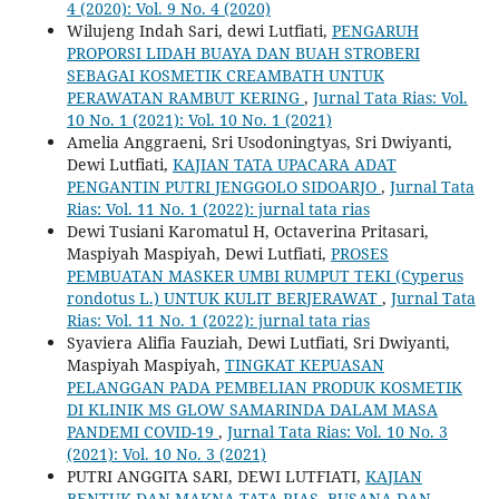
4 (2020): Vol. 9 No. 4 (2020)
Wilujeng Indah Sari, dewi Lutfiati,
PENGARUH
PROPORSI LIDAH BUAYA DAN BUAH STROBERI
SEBAGAI KOSMETIK CREAMBATH UNTUK
PERAWATAN RAMBUT KERING
,
Jurnal Tata Rias: Vol.
10 No. 1 (2021): Vol. 10 No. 1 (2021)
Amelia Anggraeni, Sri Usodoningtyas, Sri Dwiyanti,
Dewi Lutfiati,
KAJIAN TATA UPACARA ADAT
PENGANTIN PUTRI JENGGOLO SIDOARJO
,
Jurnal Tata
Rias: Vol. 11 No. 1 (2022): jurnal tata rias
Dewi Tusiani Karomatul H, Octaverina Pritasari,
Maspiyah Maspiyah, Dewi Lutfiati,
PROSES
PEMBUATAN MASKER UMBI RUMPUT TEKI (Cyperus
rondotus L.) UNTUK KULIT BERJERAWAT
,
Jurnal Tata
Rias: Vol. 11 No. 1 (2022): jurnal tata rias
Syaviera Alifia Fauziah, Dewi Lutfiati, Sri Dwiyanti,
Maspiyah Maspiyah,
TINGKAT KEPUASAN
PELANGGAN PADA PEMBELIAN PRODUK KOSMETIK
DI KLINIK MS GLOW SAMARINDA DALAM MASA
PANDEMI COVID-19
,
Jurnal Tata Rias: Vol. 10 No. 3
(2021): Vol. 10 No. 3 (2021)
PUTRI ANGGITA SARI, DEWI LUTFIATI,
KAJIAN
BENTUK DAN MAKNA TATA RIAS, BUSANA DAN