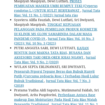
Maspiyah Maspiyah, Dewi Lutfiati,
PROSES
PEMBUATAN MASKER UMBI RUMPUT TEKI (Cyperus
rondotus L.) UNTUK KULIT BERJERAWAT
,
Jurnal Tata
Rias: Vol. 11 No. 1 (2022): jurnal tata rias
Syaviera Alifia Fauziah, Dewi Lutfiati, Sri Dwiyanti,
Maspiyah Maspiyah,
TINGKAT KEPUASAN
PELANGGAN PADA PEMBELIAN PRODUK KOSMETIK
DI KLINIK MS GLOW SAMARINDA DALAM MASA
PANDEMI COVID-19
,
Jurnal Tata Rias: Vol. 10 No. 3
(2021): Vol. 10 No. 3 (2021)
PUTRI ANGGITA SARI, DEWI LUTFIATI,
KAJIAN
BENTUK DAN MAKNA TATA RIAS, BUSANA DAN
AKSESORIS TARI OREK-OREK KHAS NGAWI
,
Jurnal
Tata Rias: Vol. 9 No. 2 (2020)
WULAN SEPTA ERLINAWATI, SRI DWIYANTI,
Pengaruh Prporsi Tepung Beras dan Bubuk Kunyit
Putih (Curcuma zedoaria Rosc.) Terhadap Hasil Lulur
Bubuk Tradisional
,
Jurnal Tata Rias: Vol. 7 No. 3
(2018)
Pratama Yudha Aldi Saputra, Mutimmatul Faidah, Sri
Dwiyanti, Arita Puspitorini,
Perbedaan Antara Base
makeup Dan Moisturizer Pada Hasil Tata Rias Wajah
Pengantin Tradisional
,
Jurnal Tata Rias: Vol. 11 No. 1