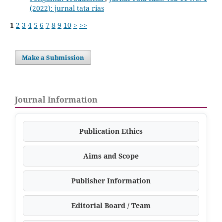
(2022): jurnal tata rias
1
2
3
4
5
6
7
8
9
10
>
>>
Make a Submission
Journal Information
Publication Ethics
Aims and Scope
Publisher Information
Editorial Board / Team