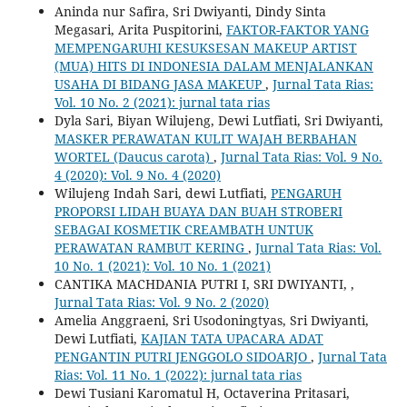
Aninda nur Safira, Sri Dwiyanti, Dindy Sinta
Megasari, Arita Puspitorini,
FAKTOR-FAKTOR YANG
MEMPENGARUHI KESUKSESAN MAKEUP ARTIST
(MUA) HITS DI INDONESIA DALAM MENJALANKAN
USAHA DI BIDANG JASA MAKEUP
,
Jurnal Tata Rias:
Vol. 10 No. 2 (2021): jurnal tata rias
Dyla Sari, Biyan Wilujeng, Dewi Lutfiati, Sri Dwiyanti,
MASKER PERAWATAN KULIT WAJAH BERBAHAN
WORTEL (Daucus carota)
,
Jurnal Tata Rias: Vol. 9 No.
4 (2020): Vol. 9 No. 4 (2020)
Wilujeng Indah Sari, dewi Lutfiati,
PENGARUH
PROPORSI LIDAH BUAYA DAN BUAH STROBERI
SEBAGAI KOSMETIK CREAMBATH UNTUK
PERAWATAN RAMBUT KERING
,
Jurnal Tata Rias: Vol.
10 No. 1 (2021): Vol. 10 No. 1 (2021)
CANTIKA MACHDANIA PUTRI I, SRI DWIYANTI,
,
Jurnal Tata Rias: Vol. 9 No. 2 (2020)
Amelia Anggraeni, Sri Usodoningtyas, Sri Dwiyanti,
Dewi Lutfiati,
KAJIAN TATA UPACARA ADAT
PENGANTIN PUTRI JENGGOLO SIDOARJO
,
Jurnal Tata
Rias: Vol. 11 No. 1 (2022): jurnal tata rias
Dewi Tusiani Karomatul H, Octaverina Pritasari,