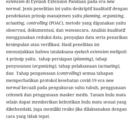
extension
di Eyelash Extension Pandaan pada era
new
normal
. Jenis penelitian ini yaitu deskriptif kualitatif dengan
pendekatan prinsip manajemen yaitu
planning, organizing,
actuating,
controlling
(POAC), metode yang digunakan yaitu
observasi, dokumentasi, dan wawancara. Analisis kualitatif
menggunakan reduksi data, penyajian data serta penarikan
kesimpulan atau verifikasi. Hasil penelitian ini
menunjukkan bahwa tatalaksana
eyelash extension
meliputi
4 prinsip yaitu, tahap persiapan (
planning),
tahap
penyusunan (
organizing),
tahap pelaksanaan (
actuating),
dan
Tahap pengawasan (
controlling
) semua tahapan
memperhatikan protokol kesehatan covid-19 era
new
normal
kecuali pada pengukuran suhu tubuh, penggunaan
celemek dan penggunaan masker medis
.
Tanam bulu mata
selain dapat memberikan kelentikan bulu mata sesuai yang
dikehendaki, juga memiliki resiko jika dilaksanakan dengan
cara yang tidak tepat.