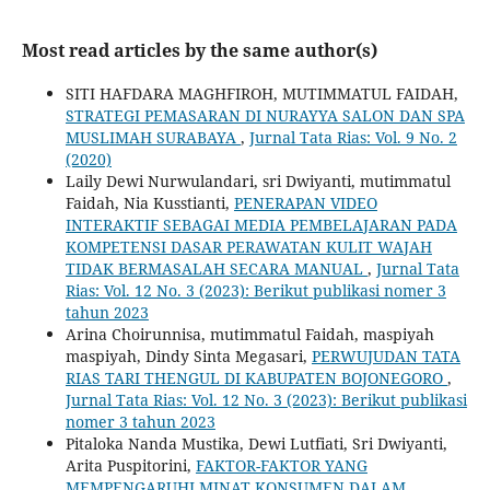
Most read articles by the same author(s)
SITI HAFDARA MAGHFIROH, MUTIMMATUL FAIDAH,
STRATEGI PEMASARAN DI NURAYYA SALON DAN SPA
MUSLIMAH SURABAYA
,
Jurnal Tata Rias: Vol. 9 No. 2
(2020)
Laily Dewi Nurwulandari, sri Dwiyanti, mutimmatul
Faidah, Nia Kusstianti,
PENERAPAN VIDEO
INTERAKTIF SEBAGAI MEDIA PEMBELAJARAN PADA
KOMPETENSI DASAR PERAWATAN KULIT WAJAH
TIDAK BERMASALAH SECARA MANUAL
,
Jurnal Tata
Rias: Vol. 12 No. 3 (2023): Berikut publikasi nomer 3
tahun 2023
Arina Choirunnisa, mutimmatul Faidah, maspiyah
maspiyah, Dindy Sinta Megasari,
PERWUJUDAN TATA
RIAS TARI THENGUL DI KABUPATEN BOJONEGORO
,
Jurnal Tata Rias: Vol. 12 No. 3 (2023): Berikut publikasi
nomer 3 tahun 2023
Pitaloka Nanda Mustika, Dewi Lutfiati, Sri Dwiyanti,
Arita Puspitorini,
FAKTOR-FAKTOR YANG
MEMPENGARUHI MINAT KONSUMEN DALAM