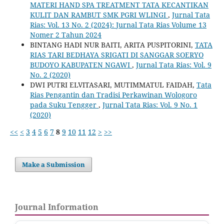
MATERI HAND SPA TREATMENT TATA KECANTIKAN
KULIT DAN RAMBUT SMK PGRI WLINGI
,
Jurnal Tata
Rias: Vol. 13 No. 2 (2024): Jurnal Tata Rias Volume 13
Nomer 2 Tahun 2024
BINTANG HADI NUR BAITI, ARITA PUSPITORINI,
TATA
RIAS TARI BEDHAYA SRIGATI DI SANGGAR SOERYO
BUDOYO KABUPATEN NGAWI
,
Jurnal Tata Rias: Vol. 9
No. 2 (2020)
DWI PUTRI ELVITASARI, MUTIMMATUL FAIDAH,
Tata
Rias Pengantin dan Tradisi Perkawinan Wologoro
pada Suku Tengger
,
Jurnal Tata Rias: Vol. 9 No. 1
(2020)
<<
<
3
4
5
6
7
8
9
10
11
12
>
>>
Make a Submission
Journal Information