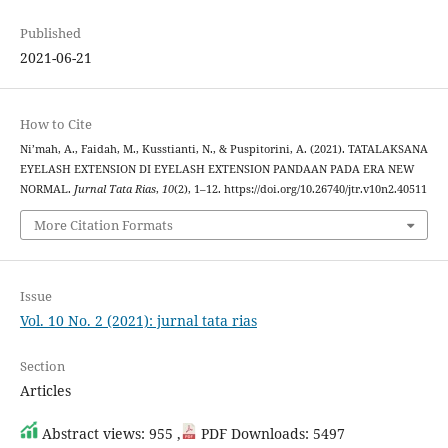
Published
2021-06-21
How to Cite
Ni’mah, A., Faidah, M., Kusstianti, N., & Puspitorini, A. (2021). TATALAKSANA
EYELASH EXTENSION DI EYELASH EXTENSION PANDAAN PADA ERA NEW
NORMAL.
Jurnal Tata Rias
,
10
(2), 1–12. https://doi.org/10.26740/jtr.v10n2.40511
More Citation Formats
Issue
Vol. 10 No. 2 (2021): jurnal tata rias
Section
Articles
Abstract views: 955 ,
PDF Downloads: 5497