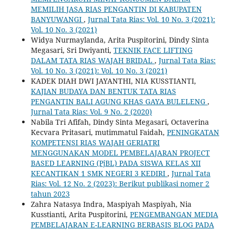
MEMILIH JASA RIAS PENGANTIN DI KABUPATEN
BANYUWANGI
,
Jurnal Tata Rias: Vol. 10 No. 3 (2021):
Vol. 10 No. 3 (2021)
Widya Nurmaylanda, Arita Puspitorini, Dindy Sinta
Megasari, Sri Dwiyanti,
TEKNIK FACE LIFTING
DALAM TATA RIAS WAJAH BRIDAL
,
Jurnal Tata Rias:
Vol. 10 No. 3 (2021): Vol. 10 No. 3 (2021)
KADEK DIAH DWI JAYANTHI, NIA KUSSTIANTI,
KAJIAN BUDAYA DAN BENTUK TATA RIAS
PENGANTIN BALI AGUNG KHAS GAYA BULELENG
,
Jurnal Tata Rias: Vol. 9 No. 2 (2020)
Nabila Tri Afifah, Dindy Sinta Megasari, Octaverina
Kecvara Pritasari, mutimmatul Faidah,
PENINGKATAN
KOMPETENSI RIAS WAJAH GERIATRI
MENGGUNAKAN MODEL PEMBELAJARAN PROJECT
BASED LEARNING (PjBL) PADA SISWA KELAS XII
KECANTIKAN 1 SMK NEGERI 3 KEDIRI
,
Jurnal Tata
Rias: Vol. 12 No. 2 (2023): Berikut publikasi nomer 2
tahun 2023
Zahra Natasya Indra, Maspiyah Maspiyah, Nia
Kusstianti, Arita Puspitorini,
PENGEMBANGAN MEDIA
PEMBELAJARAN E-LEARNING BERBASIS BLOG PADA