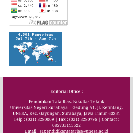
Editorial Office :
Pendidikan Tata Rias, Fakultas Teknik
Universitas Negeri Surabaya | Gedung A1, Jl. Ketintang,
UNESA, Kec. Gayungan, Surabaya, Jawa Timur 60231
Telp : (031) 8280009 | Fax : (031) 8280796 | Contact :
085733115522
Email :
s1pendidikantatarias@unesa.ac.id