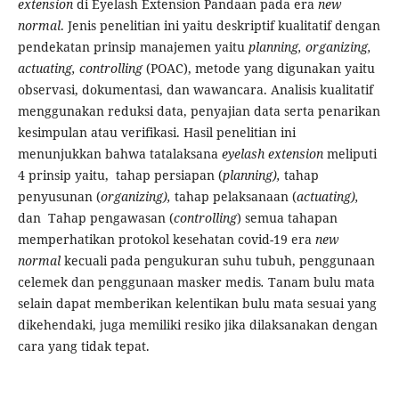
extension
di Eyelash Extension Pandaan pada era
new
normal
. Jenis penelitian ini yaitu deskriptif kualitatif dengan
pendekatan prinsip manajemen yaitu
planning, organizing,
actuating,
controlling
(POAC), metode yang digunakan yaitu
observasi, dokumentasi, dan wawancara. Analisis kualitatif
menggunakan reduksi data, penyajian data serta penarikan
kesimpulan atau verifikasi. Hasil penelitian ini
menunjukkan bahwa tatalaksana
eyelash extension
meliputi
4 prinsip yaitu, tahap persiapan (
planning),
tahap
penyusunan (
organizing),
tahap pelaksanaan (
actuating),
dan
Tahap pengawasan (
controlling
) semua tahapan
memperhatikan protokol kesehatan covid-19 era
new
normal
kecuali pada pengukuran suhu tubuh, penggunaan
celemek dan penggunaan masker medis
.
Tanam bulu mata
selain dapat memberikan kelentikan bulu mata sesuai yang
dikehendaki, juga memiliki resiko jika dilaksanakan dengan
cara yang tidak tepat.