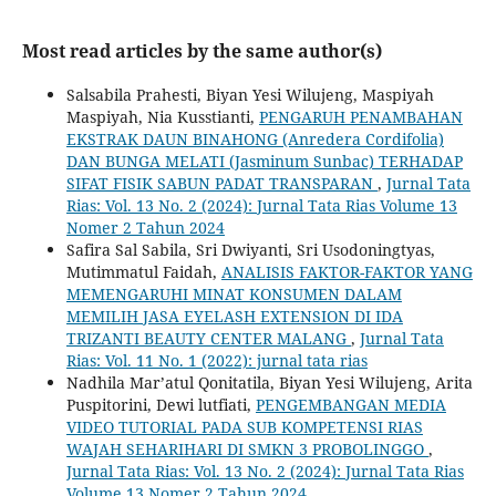
Most read articles by the same author(s)
Salsabila Prahesti, Biyan Yesi Wilujeng, Maspiyah
Maspiyah, Nia Kusstianti,
PENGARUH PENAMBAHAN
EKSTRAK DAUN BINAHONG (Anredera Cordifolia)
DAN BUNGA MELATI (Jasminum Sunbac) TERHADAP
SIFAT FISIK SABUN PADAT TRANSPARAN
,
Jurnal Tata
Rias: Vol. 13 No. 2 (2024): Jurnal Tata Rias Volume 13
Nomer 2 Tahun 2024
Safira Sal Sabila, Sri Dwiyanti, Sri Usodoningtyas,
Mutimmatul Faidah,
ANALISIS FAKTOR-FAKTOR YANG
MEMENGARUHI MINAT KONSUMEN DALAM
MEMILIH JASA EYELASH EXTENSION DI IDA
TRIZANTI BEAUTY CENTER MALANG
,
Jurnal Tata
Rias: Vol. 11 No. 1 (2022): jurnal tata rias
Nadhila Mar’atul Qonitatila, Biyan Yesi Wilujeng, Arita
Puspitorini, Dewi lutfiati,
PENGEMBANGAN MEDIA
VIDEO TUTORIAL PADA SUB KOMPETENSI RIAS
WAJAH SEHARIHARI DI SMKN 3 PROBOLINGGO
,
Jurnal Tata Rias: Vol. 13 No. 2 (2024): Jurnal Tata Rias
Volume 13 Nomer 2 Tahun 2024