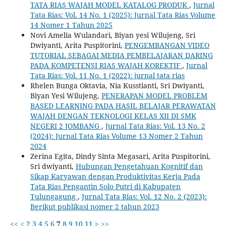
TATA RIAS WAJAH MODEL KATALOG PRODUK
,
Jurnal
Tata Rias: Vol. 14 No. 1 (2025): Jurnal Tata Rias Volume
14 Nomer 1 Tahun 2025
Novi Amelia Wulandari, Biyan yesi Wilujeng, Sri
Dwiyanti, Arita Puspitorini,
PENGEMBANGAN VIDEO
TUTORIAL SEBAGAI MEDIA PEMBELAJARAN DARING
PADA KOMPETENSI RIAS WAJAH KOREKTIF
,
Jurnal
Tata Rias: Vol. 11 No. 1 (2022): jurnal tata rias
Rhelen Bunga Oktavia, Nia Kusstianti, Sri Dwiyanti,
Biyan Yesi Wilujeng,
PENERAPAN MODEL PROBLEM
BASED LEARNING PADA HASIL BELAJAR PERAWATAN
WAJAH DENGAN TEKNOLOGI KELAS XII DI SMK
NEGERI 2 JOMBANG
,
Jurnal Tata Rias: Vol. 13 No. 2
(2024): Jurnal Tata Rias Volume 13 Nomer 2 Tahun
2024
Zerina Egita, Dindy Sinta Megasari, Arita Puspitorini,
Sri dwiyanti,
Hubungan Pengetahuan Kognitif dan
Sikap Karyawan dengan Produktivitas Kerja Pada
Tata Rias Pengantin Solo Putri di Kabupaten
Tulungagung
,
Jurnal Tata Rias: Vol. 12 No. 2 (2023):
Berikut publikasi nomer 2 tahun 2023
<<
<
2
3
4
5
6
7
8
9
10
11
>
>>