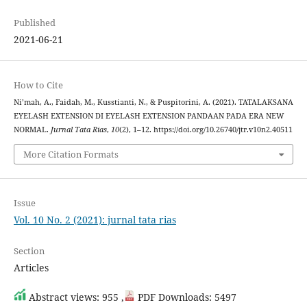
Published
2021-06-21
How to Cite
Ni’mah, A., Faidah, M., Kusstianti, N., & Puspitorini, A. (2021). TATALAKSANA
EYELASH EXTENSION DI EYELASH EXTENSION PANDAAN PADA ERA NEW
NORMAL.
Jurnal Tata Rias
,
10
(2), 1–12. https://doi.org/10.26740/jtr.v10n2.40511
More Citation Formats
Issue
Vol. 10 No. 2 (2021): jurnal tata rias
Section
Articles
Abstract views: 955 ,
PDF Downloads: 5497