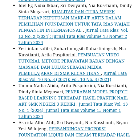
Idel Eg Nidia Ikbar, Sri Dwiyanti, Nia Kusstianti, Dindy
Sinta Megasari,
KUALITAS DAN CITRA MEREK
TERHADAP KEPUTUSAN MAKE-UP ARTIS DALAM
PEMILIHAN FOUNDATION UNTUK TATA RIAS WAJAH
PENGANTIN INTERNASIONAL
,
Jurnal Tata Rias: Vol.
13 No. 2 (2024): Jurnal Tata Rias Volume 13 Nomer 2
Tahun 2024
Yesi intan safitri, Suhartiningsih Suhartiningsih, Nia
Kusstianti, Arita Puspitorini,
PEMBUATAN VIDEO
TUTORIAL METODE PERAWATAN BADAN DENGAN
MASSAGE DAN LULUR SEBAGAI MEDIA
PEMBELAJARAN DI SMK KECANTIKAN
,
Jurnal Tata
Rias: Vol. 10 No. 3 (2021): Vol. 10 No. 3 (2021)
Ummu Nadia Afida, Arita Puspitorini, Nia Kusstianti,
Dindy Sinta Megasari,
PENERAPAN MODEL PROJECT
BASED LEARNING TERHADAP HASIL PRAKTIK NAIL
ART SMK NEGERI 3 KEDIRI
,
Jurnal Tata Rias: Vol. 13
No. 1 (2024): Jurnal Tata Rias Volume 13 Nomer 1
Tahun 2024
Astrida Alfin Afifi, Sri Dwiyanti, Nia Kusstianti, Biyan
Yesi Wilujeng,
PERBANDINGAN PROPORSI
FOUNDATION LIQUID DAN CREAM TERHADAP HASIL