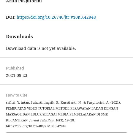
Arita Puspitorini
DOI:
https://doi.org/10.26740/jtr.v10n3.42948
Downloads
Download data is not yet available.
Published
2021-09-23
How to Cite
safitri, Y. intan, Suhartiningsih, S., Kusstianti, N., & Puspitorini, A. (2021).
PEMBUATAN VIDEO TUTORIAL METODE PERAWATAN BADAN DENGAN
MASSAGE DAN LULUR SEBAGAI MEDIA PEMBELAJARAN DI SMK
KECANTIKAN.
Jurnal Tata Rias
,
10
(3), 19–28.
https://doi.org/10.26740/jtr.v10n3.42948