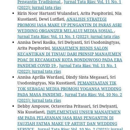
Pengantin Tradisional
,
Jurnal Tata Rias: Vol. 11 No. 1
(2022): jurnal tata rias
Ririn Noor Hartanti Wulandari, Arita Puspitorini, Nia
Kusstianti, Dewi Lutfiati,
ANALISIS STRATEGI
PROMOSI JASA MAKE UP PENGANTIN DI PARAS ASRI
WEDDING ORGANIZER MELALUI MEDIA SOSIAL
,
Jurnal Tata Rias: Vol. 11 No. 1 (2022): jurnal tata rias
Annisa Dewi Rasika, Sri Dwiyanti, Sri Usodoningtyas,
Arita Puspitorini,
MANAJEMEN BISNIS SALON
KECANTIKAN DI TINJAU DARI PRINSIP MANAJEMEN
POAC DI KECAMATAN KOTA BONDOWOSO PADA ERA
PANDEMI COVID 19
,
Jurnal Tata Rias: Vol. 11 No. 1
(2022): jurnal tata rias
Annisa Aprilia Wardani, Dindy Sinta Megasari, Sri
Usodoningtyas, Nia Kusstianti,
PEMANFAATAN TIK
TOK SEBAGAI MEDIA PROMOSI YOGANSA WEDDING
PADA MASA PANDEMI
,
Jurnal Tata Rias: Vol. 10 No. 2
(2021): jurnal tata rias
Debby Ampouw, Octaverina Pritasari, Sri Dwiyanti,
Nia Kusstianti,
IMPLEMENTASI UNSUR MANAJEMEN
4M PADA PELAYANAN JASA RIAS PENGANTIN DI
FAUZIAH FATMA MAKE UP ARTIST DAN WEDDING
SERVICE
,
Jurnal Tata Rias: Vol. 10 No. 2 (2021): jurnal