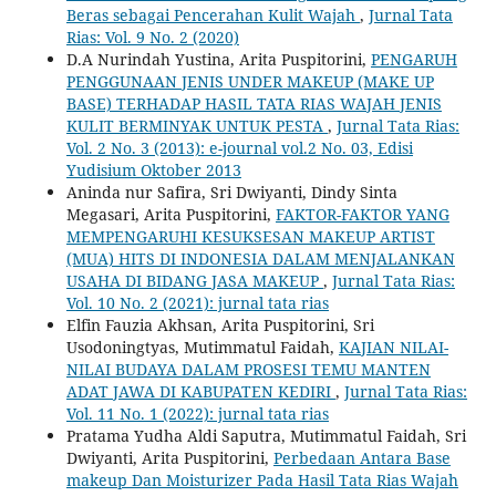
Beras sebagai Pencerahan Kulit Wajah
,
Jurnal Tata
Rias: Vol. 9 No. 2 (2020)
D.A Nurindah Yustina, Arita Puspitorini,
PENGARUH
PENGGUNAAN JENIS UNDER MAKEUP (MAKE UP
BASE) TERHADAP HASIL TATA RIAS WAJAH JENIS
KULIT BERMINYAK UNTUK PESTA
,
Jurnal Tata Rias:
Vol. 2 No. 3 (2013): e-journal vol.2 No. 03, Edisi
Yudisium Oktober 2013
Aninda nur Safira, Sri Dwiyanti, Dindy Sinta
Megasari, Arita Puspitorini,
FAKTOR-FAKTOR YANG
MEMPENGARUHI KESUKSESAN MAKEUP ARTIST
(MUA) HITS DI INDONESIA DALAM MENJALANKAN
USAHA DI BIDANG JASA MAKEUP
,
Jurnal Tata Rias:
Vol. 10 No. 2 (2021): jurnal tata rias
Elfin Fauzia Akhsan, Arita Puspitorini, Sri
Usodoningtyas, Mutimmatul Faidah,
KAJIAN NILAI-
NILAI BUDAYA DALAM PROSESI TEMU MANTEN
ADAT JAWA DI KABUPATEN KEDIRI
,
Jurnal Tata Rias:
Vol. 11 No. 1 (2022): jurnal tata rias
Pratama Yudha Aldi Saputra, Mutimmatul Faidah, Sri
Dwiyanti, Arita Puspitorini,
Perbedaan Antara Base
makeup Dan Moisturizer Pada Hasil Tata Rias Wajah