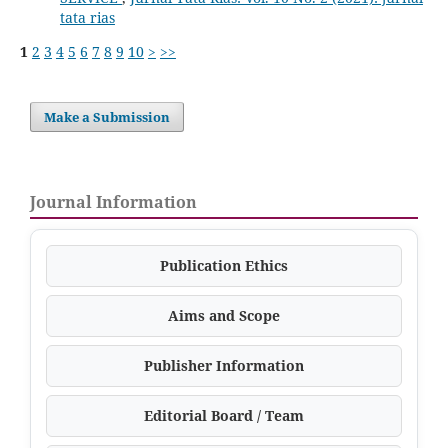
tata rias
1
2
3
4
5
6
7
8
9
10
>
>>
Make a Submission
Journal Information
Publication Ethics
Aims and Scope
Publisher Information
Editorial Board / Team