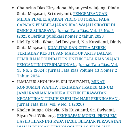
Chatarina Dias Kiryadona, biyan yesi wilujeng, Dindy
Sinta Megasari, Sri dwiyanti,
PENGEMBANGAN
MEDIA PEMBELAJARAN VIDEO TUTORIAL PADA
CAPAIAN PEMBELAJARAN RIAS WAJAH SIKATRI DI
SMKN 8 SURABAYA
,
Jurnal Tata Rias: Vol. 12 No. 2
(2023): Berikut publikasi nomer 2 tahun 2023
Idel Eg Nidia Ikbar, Sri Dwiyanti, Nia Kusstianti, Dindy
Sinta Megasari,
KUALITAS DAN CITRA MEREK
TERHADAP KEPUTUSAN MAKE-UP ARTIS DALAM
PEMILIHAN FOUNDATION UNTUK TATA RIAS WAJAH
PENGANTIN INTERNASIONAL
,
Jurnal Tata Rias: Vol.
13 No. 2 (2024): Jurnal Tata Rias Volume 13 Nomer 2
Tahun 2024
ILMIATUS SHOLIHAH, SRI DWIYANTI,
MINAT
KONSUMEN WANITA TERHADAP TRADISI MINUM
JAMU RAMUAN MADURA UNTUK PERAWATAN
KECANTIKAN TUBUH SEBELUM HARI PERNIKAHAN
,
Jurnal Tata Rias: Vol. 9 No. 1 (2020)
Rhelen Bunga Oktavia, Nia Kusstianti, Sri Dwiyanti,
Biyan Yesi Wilujeng,
PENERAPAN MODEL PROBLEM
BASED LEARNING PADA HASIL BELAJAR PERAWATAN
WAJAH DENGAN TEKNOLOGI KELAS XII DI SMK