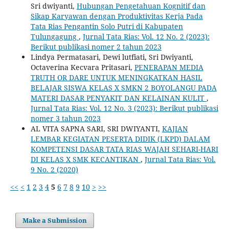
Sri dwiyanti,
Hubungan Pengetahuan Kognitif dan
Sikap Karyawan dengan Produktivitas Kerja Pada
Tata Rias Pengantin Solo Putri di Kabupaten
Tulungagung
,
Jurnal Tata Rias: Vol. 12 No. 2 (2023):
Berikut publikasi nomer 2 tahun 2023
Lindya Permatasari, Dewi lutfiati, Sri Dwiyanti,
Octaverina Kecvara Pritasari,
PENERAPAN MEDIA
TRUTH OR DARE UNTUK MENINGKATKAN HASIL
BELAJAR SISWA KELAS X SMKN 2 BOYOLANGU PADA
MATERI DASAR PENYAKIT DAN KELAINAN KULIT
,
Jurnal Tata Rias: Vol. 12 No. 3 (2023): Berikut publikasi
nomer 3 tahun 2023
AL VITA SAPNA SARI, SRI DWIYANTI,
KAJIAN
LEMBAR KEGIATAN PESERTA DIDIK (LKPD) DALAM
KOMPETENSI DASAR TATA RIAS WAJAH SEHARI-HARI
DI KELAS X SMK KECANTIKAN
,
Jurnal Tata Rias: Vol.
9 No. 2 (2020)
<<
<
1
2
3
4
5
6
7
8
9
10
>
>>
Make a Submission