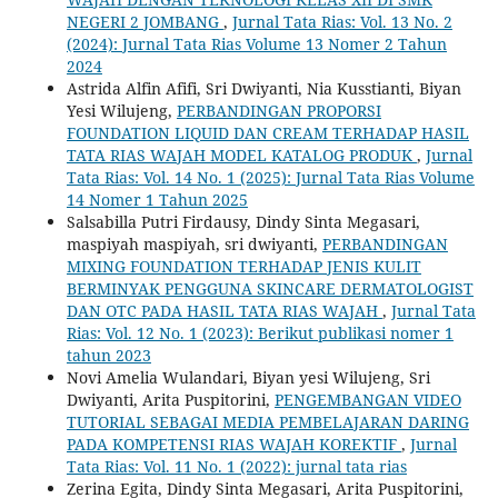
NEGERI 2 JOMBANG
,
Jurnal Tata Rias: Vol. 13 No. 2
(2024): Jurnal Tata Rias Volume 13 Nomer 2 Tahun
2024
Astrida Alfin Afifi, Sri Dwiyanti, Nia Kusstianti, Biyan
Yesi Wilujeng,
PERBANDINGAN PROPORSI
FOUNDATION LIQUID DAN CREAM TERHADAP HASIL
TATA RIAS WAJAH MODEL KATALOG PRODUK
,
Jurnal
Tata Rias: Vol. 14 No. 1 (2025): Jurnal Tata Rias Volume
14 Nomer 1 Tahun 2025
Salsabilla Putri Firdausy, Dindy Sinta Megasari,
maspiyah maspiyah, sri dwiyanti,
PERBANDINGAN
MIXING FOUNDATION TERHADAP JENIS KULIT
BERMINYAK PENGGUNA SKINCARE DERMATOLOGIST
DAN OTC PADA HASIL TATA RIAS WAJAH
,
Jurnal Tata
Rias: Vol. 12 No. 1 (2023): Berikut publikasi nomer 1
tahun 2023
Novi Amelia Wulandari, Biyan yesi Wilujeng, Sri
Dwiyanti, Arita Puspitorini,
PENGEMBANGAN VIDEO
TUTORIAL SEBAGAI MEDIA PEMBELAJARAN DARING
PADA KOMPETENSI RIAS WAJAH KOREKTIF
,
Jurnal
Tata Rias: Vol. 11 No. 1 (2022): jurnal tata rias
Zerina Egita, Dindy Sinta Megasari, Arita Puspitorini,