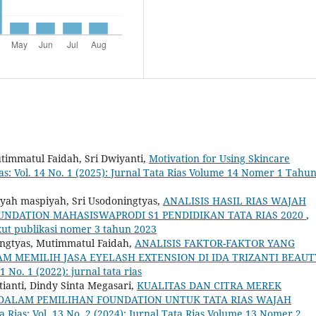
timmatul Faidah, Sri Dwiyanti,
Motivation for Using Skincare
ias: Vol. 14 No. 1 (2025): Jurnal Tata Rias Volume 14 Nomer 1 Tahu
iyah maspiyah, Sri Usodoningtyas,
ANALISIS HASIL RIAS WAJAH
NDATION MAHASISWAPRODI S1 PENDIDIKAN TATA RIAS 2020
,
rikut publikasi nomer 3 tahun 2023
oningtyas, Mutimmatul Faidah,
ANALISIS FAKTOR-FAKTOR YANG
MEMILIH JASA EYELASH EXTENSION DI IDA TRIZANTI BEAUT
1 No. 1 (2022): jurnal tata rias
stianti, Dindy Sinta Megasari,
KUALITAS DAN CITRA MEREK
DALAM PEMILIHAN FOUNDATION UNTUK TATA RIAS WAJAH
a Rias: Vol. 13 No. 2 (2024): Jurnal Tata Rias Volume 13 Nomer 2