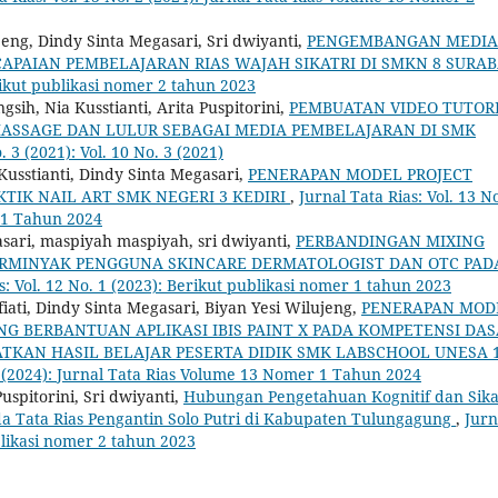
jeng, Dindy Sinta Megasari, Sri dwiyanti,
PENGEMBANGAN MEDIA
APAIAN PEMBELAJARAN RIAS WAJAH SIKATRI DI SMKN 8 SURA
erikut publikasi nomer 2 tahun 2023
ngsih, Nia Kusstianti, Arita Puspitorini,
PEMBUATAN VIDEO TUTOR
SSAGE DAN LULUR SEBAGAI MEDIA PEMBELAJARAN DI SMK
. 3 (2021): Vol. 10 No. 3 (2021)
Kusstianti, Dindy Sinta Megasari,
PENERAPAN MODEL PROJECT
TIK NAIL ART SMK NEGERI 3 KEDIRI
,
Jurnal Tata Rias: Vol. 13 No
 1 Tahun 2024
gasari, maspiyah maspiyah, sri dwiyanti,
PERBANDINGAN MIXING
ERMINYAK PENGGUNA SKINCARE DERMATOLOGIST DAN OTC PAD
s: Vol. 12 No. 1 (2023): Berikut publikasi nomer 1 tahun 2023
ati, Dindy Sinta Megasari, Biyan Yesi Wilujeng,
PENERAPAN MOD
G BERBANTUAN APLIKASI IBIS PAINT X PADA KOMPETENSI DA
TKAN HASIL BELAJAR PESERTA DIDIK SMK LABSCHOOL UNESA 
 1 (2024): Jurnal Tata Rias Volume 13 Nomer 1 Tahun 2024
uspitorini, Sri dwiyanti,
Hubungan Pengetahuan Kognitif dan Sik
a Tata Rias Pengantin Solo Putri di Kabupaten Tulungagung
,
Jurn
ublikasi nomer 2 tahun 2023