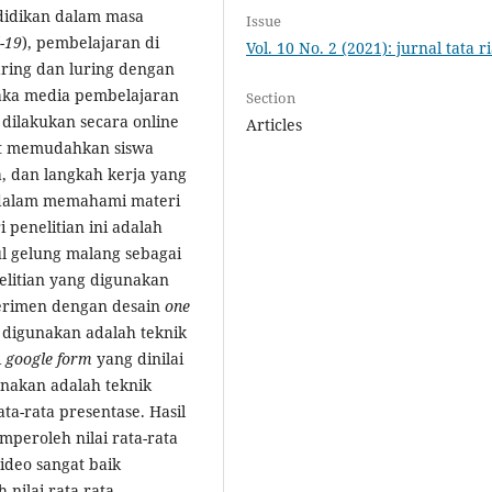
didikan dalam masa
Issue
-19
), pembelajaran di
Vol. 10 No. 2 (2021): jurnal tata r
ring dan luring dengan
aka media pembelajaran
Section
dilakukan secara online
Articles
at memudahkan siswa
 dan langkah kerja yang
 dalam memahami materi
 penelitian ini adalah
ul gelung malang sebagai
litian yang digunakan
sperimen dengan desain
one
 digunakan adalah teknik
i
google form
yang dinilai
unakan adalah teknik
ta-rata presentase. Hasil
peroleh nilai rata-rata
ideo sangat baik
nilai rata-rata