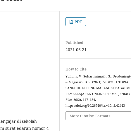
PDF
Published
2021-06-21
How to Cite
Yuliana, V., Suhartiningsih, S., Usodoningty
& Megasari, D. S. (2021). VIDEO TUTORIAL
SANGGUL GELUNG MALANG SEBAGAI M
PEMBELAJARAN ONLINE DI SMK.
Jurnal T
Rias
,
10
(2), 147–154.
https://doi.org/10.26740/jtr.v10n2.42443
More Citation Formats
engajar di sekolah
am surat edaran nomor 4