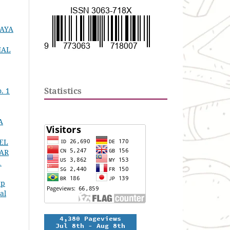
BAYA
IAL
Statistics
. 1
A
EL
SAR
1
ap
al