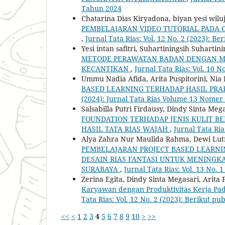
Tahun 2024
Chatarina Dias Kiryadona, biyan yesi wilu
PEMBELAJARAN VIDEO TUTORIAL PADA C
,
Jurnal Tata Rias: Vol. 12 No. 2 (2023): B
Yesi intan safitri, Suhartiningsih Suhartini
METODE PERAWATAN BADAN DENGAN MA
KECANTIKAN
,
Jurnal Tata Rias: Vol. 10 No
Ummu Nadia Afida, Arita Puspitorini, Nia 
BASED LEARNING TERHADAP HASIL PRAK
(2024): Jurnal Tata Rias Volume 13 Nomer
Salsabilla Putri Firdausy, Dindy Sinta Me
FOUNDATION TERHADAP JENIS KULIT B
HASIL TATA RIAS WAJAH
,
Jurnal Tata Ria
Alya Zahra Nur Maulida Rahma, Dewi Lutfi
PEMBELAJARAN PROJECT BASED LEARNIN
DESAIN RIAS FANTASI UNTUK MENINGKA
SURABAYA
,
Jurnal Tata Rias: Vol. 13 No.
Zerina Egita, Dindy Sinta Megasari, Arita P
Karyawan dengan Produktivitas Kerja Pad
Tata Rias: Vol. 12 No. 2 (2023): Berikut p
<<
<
1
2
3
4
5
6
7
8
9
10
>
>>