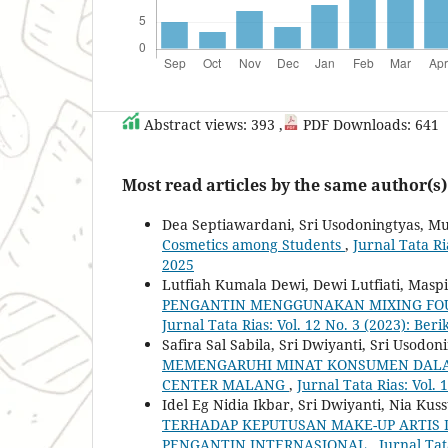
Abstract views: 393 ,
PDF Downloads: 641
Most read articles by the same author(s)
Dea Septiawardani, Sri Usodoningtyas, Mu
Cosmetics among Students
,
Jurnal Tata R
2025
Lutfiah Kumala Dewi, Dewi Lutfiati, Masp
PENGANTIN MENGGUNAKAN MIXING FOU
Jurnal Tata Rias: Vol. 12 No. 3 (2023): Be
Safira Sal Sabila, Sri Dwiyanti, Sri Usod
MEMENGARUHI MINAT KONSUMEN DALAM 
CENTER MALANG
,
Jurnal Tata Rias: Vol. 1
Idel Eg Nidia Ikbar, Sri Dwiyanti, Nia Kus
TERHADAP KEPUTUSAN MAKE-UP ARTIS 
PENGANTIN INTERNASIONAL
,
Jurnal Tat