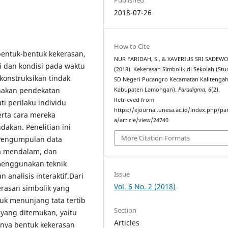
2018-07-26
How to Cite
 bentuk-bentuk kekerasan,
NUR FARIDAH, S., & XAVERIUS SRI SADEWO,
i dan kondisi pada waktu
(2018). Kekerasan Simbolik di Sekolah (Stud
konstruksikan tindak
SD Negeri Pucangro Kecamatan Kalitenga
unakan pendekatan
Kabupaten Lamongan).
Paradigma
,
6
(2).
Retrieved from
 perilaku individu
https://ejournal.unesa.ac.id/index.php/p
erta cara mereka
a/article/view/24740
akan. Penelitian ini
More Citation Formats
.Pengumpulan data
a mendalam, dan
 menggunakan teknik
Issue
analisis interaktif.Dari
Vol. 6 No. 2 (2018)
erasan simbolik yang
uk menunjang tata tertib
Section
 yang ditemukan, yaitu
Articles
anya bentuk kekerasan