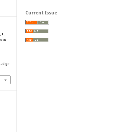
Current Issue
 F.
i di
h
aradigm