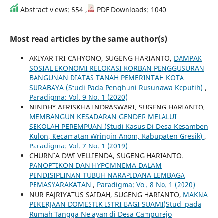
Abstract views: 554 ,
PDF Downloads: 1040
Most read articles by the same author(s)
AKIYAR TRI CAHYONO, SUGENG HARIANTO,
DAMPAK
SOSIAL EKONOMI RELOKASI KORBAN PENGGUSURAN
BANGUNAN DIATAS TANAH PEMERINTAH KOTA
SURABAYA (Studi Pada Penghuni Rusunawa Keputih)
,
Paradigma: Vol. 9 No. 1 (2020)
NINDHY AFRISKHA INDRASWARI, SUGENG HARIANTO,
MEMBANGUN KESADARAN GENDER MELALUI
SEKOLAH PEREMPUAN (Studi Kasus Di Desa Kesamben
Kulon, Kecamatan Wringin Anom, Kabupaten Gresik)
,
Paradigma: Vol. 7 No. 1 (2019)
CHURNIA DWI VELLIENDA, SUGENG HARIANTO,
PANOPTIKON DAN HYPOMNEMA DALAM
PENDISIPLINAN TUBUH NARAPIDANA LEMBAGA
PEMASYARAKATAN
,
Paradigma: Vol. 8 No. 1 (2020)
NUR FAJRIYATUS SAIDAH, SUGENG HARIANTO,
MAKNA
PEKERJAAN DOMESTIK ISTRI BAGI SUAMI(Studi pada
Rumah Tangga Nelayan di Desa Campurejo