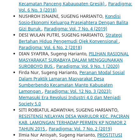
Kecamatan Panceng Kabaupaten Gresik)
,
Paradigma:
Vol. 6 No. 3 (2018)
NUSHROH ISNAINI, SUGENG HARIANTO,
Kondisi
Sosio-Ekonomi Keluarga Prasejahtera Dengan Balita
Gizi Buruk
,
Paradigma: Vol. 7 No. 4 (2019)
DESI WULAN PUTRI, SUGENG HARIANTO,
Strategi
Bertahan Hidup Pengemudi Ojek Konvensional
,
Paradigma: Vol. 6 No. 2 (2018)
DIAN SYAFIRA, Sugeng Harianto,
PILIHAN RASIONAL
MASYARAKAT SURABAYA DALAM MENGGUNAKAN
SUROBOYO BUS
,
Paradigma: Vol. 9 No. 1 (2020)
Firda Nur, Sugeng Harianto,
Peranan Modal Sosial
Dalam Praktik Lamaran Masyarakat Desa
Sumberbendo Kecamatan Mantp Kabupaten
Lamongan
,
Paradigma: Vol. 12 No. 3 (2023):
Memasuki Era Revolusi Industri 4.0 dan Menjadi
Society 5.0
SITI ROBIATUL ADAWIYAH, SUGENG HARIANTO,
RESISTENSI NELAYAN DESA WARULOR KEC. PACIRAN
KAB. LAMONGAN TERHADAP PERMEN KP NOMOR 2
TAHUN 2015
,
Paradigma: Vol. 7 No. 2 (2019)
Ilmia Nur Anisyah, Sugeng Harianto,
PROSTITUSI