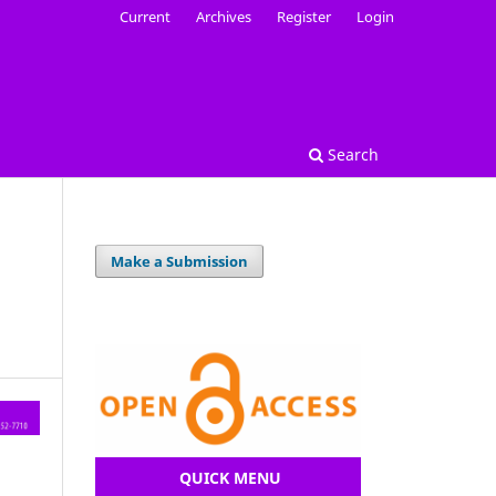
Current
Archives
Register
Login
Search
Make a Submission
QUICK MENU