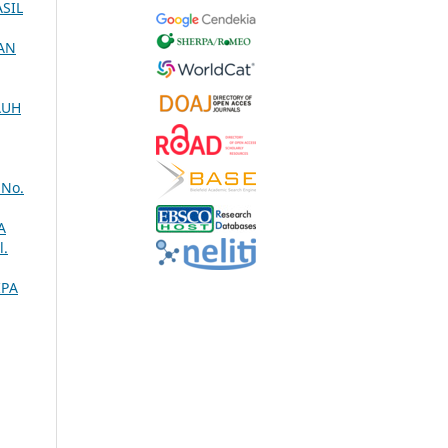
SIL
AN
AUH
 No.
A
l.
IPA