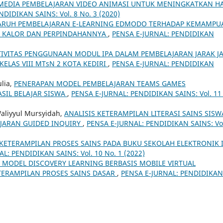
EDIA PEMBELAJARAN VIDEO ANIMASI UNTUK MENINGKATKAN HA
DIDIKAN SAINS: Vol. 8 No. 3 (2020)
ARUH PEMBELAJARAN E-LEARNING EDMODO TERHADAP KEMAMPU
RI KALOR DAN PERPINDAHANNYA
,
PENSA E-JURNAL: PENDIDIKAN
TIVITAS PENGGUNAAN MODUL IPA DALAM PEMBELAJARAN JARAK J
KELAS VIII MTsN 2 KOTA KEDIRI
,
PENSA E-JURNAL: PENDIDIKAN
ulia,
PENERAPAN MODEL PEMBELAJARAN TEAMS GAMES
IL BELAJAR SISWA
,
PENSA E-JURNAL: PENDIDIKAN SAINS: Vol. 11
Waliyyul Mursyidah,
ANALISIS KETERAMPILAN LITERASI SAINS SISW
JARAN GUIDED INQUIRY
,
PENSA E-JURNAL: PENDIDIKAN SAINS: Vo
 KETERAMPILAN PROSES SAINS PADA BUKU SEKOLAH ELEKTRONIK 
L: PENDIDIKAN SAINS: Vol. 10 No. 1 (2022)
 MODEL DISCOVERY LEARNING BERBASIS MOBILE VIRTUAL
ERAMPILAN PROSES SAINS DASAR
,
PENSA E-JURNAL: PENDIDIKAN