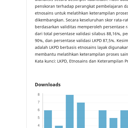
penskoran terhadap perangkat pembelajaran d
etnosains untuk melatihkan keterampilan prose
dikembangkan. Secara keseluruhan skor rata-rat
berdasarkan validitas memperoleh persentase r
dari total persentase validasi silabus 88,16%, p
90%, dan persentase validasi LKPD 87,5%. Kesimp
adalah LKPD berbasis etnosains layak digunaka
membantu melatihkan keterampilan proses sain
Kata kunci: LKPD, Etnosains dan Keterampilan P
Downloads