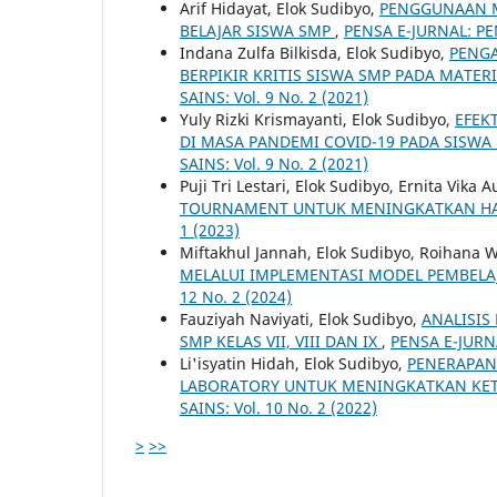
Arif Hidayat, Elok Sudibyo,
PENGGUNAAN M
BELAJAR SISWA SMP
,
PENSA E-JURNAL: PEN
Indana Zulfa Bilkisda, Elok Sudibyo,
PENG
BERPIKIR KRITIS SISWA SMP PADA MATE
SAINS: Vol. 9 No. 2 (2021)
Yuly Rizki Krismayanti, Elok Sudibyo,
EFEK
DI MASA PANDEMI COVID-19 PADA SISWA 
SAINS: Vol. 9 No. 2 (2021)
Puji Tri Lestari, Elok Sudibyo, Ernita Vika A
TOURNAMENT UNTUK MENINGKATKAN HAS
1 (2023)
Miftakhul Jannah, Elok Sudibyo, Roihana 
MELALUI IMPLEMENTASI MODEL PEMBELA
12 No. 2 (2024)
Fauziyah Naviyati, Elok Sudibyo,
ANALISIS
SMP KELAS VII, VIII DAN IX
,
PENSA E-JURNA
Li'isyatin Hidah, Elok Sudibyo,
PENERAPAN
LABORATORY UNTUK MENINGKATKAN KET
SAINS: Vol. 10 No. 2 (2022)
>
>>