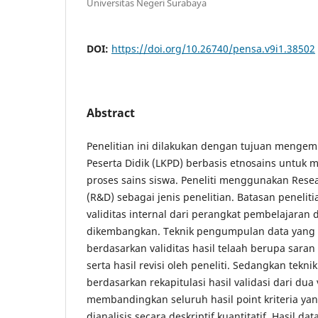
Universitas Negeri Surabaya
DOI:
https://doi.org/10.26740/pensa.v9i1.38502
Abstract
Penelitian ini dilakukan dengan tujuan menge
Peserta Didik (LKPD) berbasis etnosains untuk 
proses sains siswa. Peneliti menggunakan Res
(R&D) sebagai jenis penelitian. Batasan penelit
validitas internal dari perangkat pembelajaran
dikembangkan. Teknik pengumpulan data yang 
berdasarkan validitas hasil telaah berupa sara
serta hasil revisi oleh peneliti. Sedangkan teknik
berdasarkan rekapitulasi hasil validasi dari dua
membandingkan seluruh hasil point kriteria ya
dianalisis secara deskriptif kuantitatif. Hasil da