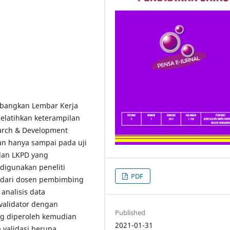
mbangkan Lembar Kerja
melatihkan keterampilan
earch & Development
ian hanya sampai pada uji
 dan LKPD yang
digunakan peneliti
PDF
n dari dosen pembimbing
 analisis data
 validator dengan
Published
ng diperoleh kemudian
2021-01-31
ta validasi berupa