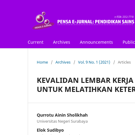
Current
Archives
Announcements
Public
Home
/
Archives
/
Vol. 9 No. 1 (2021)
/
Articles
KEVALIDAN LEMBAR KERJA 
UNTUK MELATIHKAN KETER
Qurrotu Ainin Sholikhah
Universitas Negeri Surabaya
Elok Sudibyo