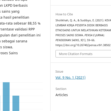
an LKPD berbasis
s sains yang
How to Cite
a hasil penelitian
Sholikhah, Q. A., & Sudibyo, E. (2021). KE
ata-rata sebesar 88,55 %
LEMBAR KERJA PESERTA DIDIK BERBASIS
ersentase validasi RPP
ETNOSAINS UNTUK MELATIHKAN KETERAM
ulan dari penelitian ini
PROSES SAINS SISWA.
PENSA E-JURNAL:
PENDIDIKAN SAINS
,
9
(1), 59–66.
n sebagai sarana
https://doi.org/10.26740/pensa.v9i1.38502
s siswa.
roses Sains
More Citation Formats
Issue
Vol. 9 No. 1 (2021)
Section
Articles