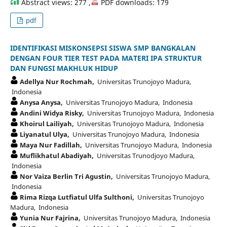
Abstract views: 277 ,
PDF downloads: 179
pdf
IDENTIFIKASI MISKONSEPSI SISWA SMP BANGKALAN
DENGAN FOUR TIER TEST PADA MATERI IPA STRUKTUR
DAN FUNGSI MAKHLUK HIDUP
Adellya Nur Rochmah,
Universitas Trunojoyo Madura,
Indonesia
Anysa Anysa,
Universitas Trunojoyo Madura, Indonesia
Andini Widya Risky,
Universitas Trunojoyo Madura, Indonesia
Khoirul Lailiyah,
Universitas Trunojoyo Madura, Indonesia
Liyanatul Ulya,
Universitas Trunojoyo Madura, Indonesia
Maya Nur Fadillah,
Universitas Trunojoyo Madura, Indonesia
Muflikhatul Abadiyah,
Universitas Trunodjoyo Madura,
Indonesia
Nor Vaiza Berlin Tri Agustin,
Universitas Trunojoyo Madura,
Indonesia
Rima Rizqa Lutfiatul Ulfa Sulthoni,
Universitas Trunojoyo
Madura, Indonesia
Yunia Nur Fajrina,
Universitas Trunojoyo Madura, Indonesia