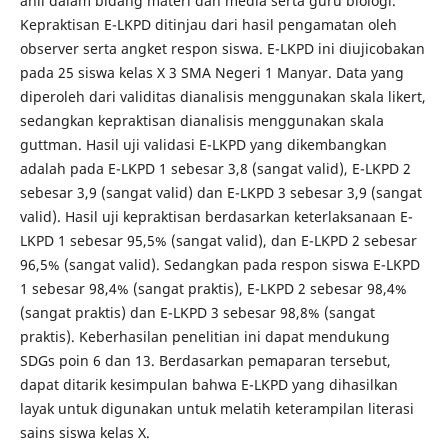
ahli dalam bidang materi dan media serta guru biologi.
Kepraktisan E-LKPD ditinjau dari hasil pengamatan oleh
observer serta angket respon siswa. E-LKPD ini diujicobakan
pada 25 siswa kelas X 3 SMA Negeri 1 Manyar. Data yang
diperoleh dari validitas dianalisis menggunakan skala likert,
sedangkan kepraktisan dianalisis menggunakan skala
guttman. Hasil uji validasi E-LKPD yang dikembangkan
adalah pada E-LKPD 1 sebesar 3,8 (sangat valid), E-LKPD 2
sebesar 3,9 (sangat valid) dan E-LKPD 3 sebesar 3,9 (sangat
valid). Hasil uji kepraktisan berdasarkan keterlaksanaan E-
LKPD 1 sebesar 95,5% (sangat valid), dan E-LKPD 2 sebesar
96,5% (sangat valid). Sedangkan pada respon siswa E-LKPD
1 sebesar 98,4% (sangat praktis), E-LKPD 2 sebesar 98,4%
(sangat praktis) dan E-LKPD 3 sebesar 98,8% (sangat
praktis). Keberhasilan penelitian ini dapat mendukung
SDGs poin 6 dan 13. Berdasarkan pemaparan tersebut,
dapat ditarik kesimpulan bahwa E-LKPD yang dihasilkan
layak untuk digunakan untuk melatih keterampilan literasi
sains siswa kelas X.