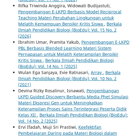
Rifka Triwinda Anggira, Widowati Budijastuti,
Pengembangan E-LKPD Berbasis Model Reciprocal
Teaching Materi Perubahan Lingkungan untuk
Melatih Kemampuan Berpikir Kritis Siswa
,
Berkala
Ilmiah Pendidikan Biologi (BioEdu): Vol. 15 No. 2
(2026)
Ibrahim Umar, Pramita Yakub,
Pengembangan E-LKPD
PBL Berbasis Blended Learning Materi Sistem
Pernapasan untuk Melatih Keterampilan Berpikir
Kritis Siswa
,
Berkala Ilmiah Pendidikan Biologi
(BioEdu): Vol. 14 No. 1 (2025)
Wulan Ega Sanjaya, Evie Ratnasari,
Array
,
Berkala
Ilmiah Pendidikan Biologi (BioEdu): Vol. 10 No. 2
(2021)
Devina Rizky Rosalinur, Isnawati,
Pengembangan
LKPD Guided Discovery Berbantu Media Phet Simulasi
Materi Ekspresi Gen untuk Meningkatkan
Keterampilan Proses Sains Terintegrasi Peserta Didik
Kelas XII
,
Berkala Ilmiah Pendidikan Biologi (BioEdu):
Vol. 14 No. 2 (2025)
Ervi Ifadah, Muji Sri Prastiwi,
Keefektifan
Pembelajaran Daring pada Materi Biologi dalam