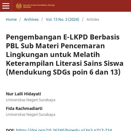
Home
/
Archives
/
Vol. 13 No. 3 (2024)
/
Articles
Pengembangan E-LKPD Berbasis
PBL Sub Materi Pencemaran
Lingkungan untuk Melatih
Keterampilan Literasi Sains Siswa
(Mendukung SDGs poin 6 dan 13)
Nur Laili Hidayati
Universitas Negeri Surabaya
Fida Rachmadiarti
Universitas Negeri Surabaya
DOI:
https://doi.org/10.26740/bioedu.v13n3.p717-724