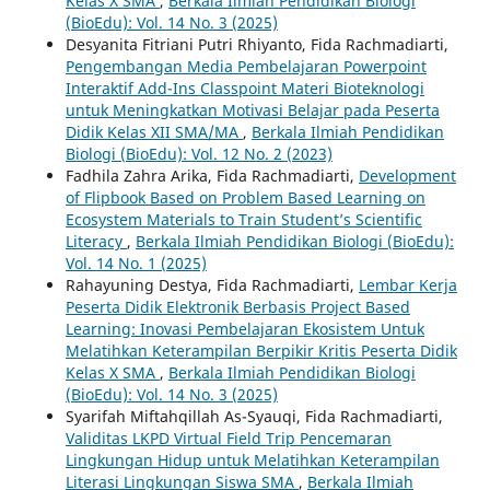
Kelas X SMA
,
Berkala Ilmiah Pendidikan Biologi
(BioEdu): Vol. 14 No. 3 (2025)
Desyanita Fitriani Putri Rhiyanto, Fida Rachmadiarti,
Pengembangan Media Pembelajaran Powerpoint
Interaktif Add-Ins Classpoint Materi Bioteknologi
untuk Meningkatkan Motivasi Belajar pada Peserta
Didik Kelas XII SMA/MA
,
Berkala Ilmiah Pendidikan
Biologi (BioEdu): Vol. 12 No. 2 (2023)
Fadhila Zahra Arika, Fida Rachmadiarti,
Development
of Flipbook Based on Problem Based Learning on
Ecosystem Materials to Train Student’s Scientific
Literacy
,
Berkala Ilmiah Pendidikan Biologi (BioEdu):
Vol. 14 No. 1 (2025)
Rahayuning Destya, Fida Rachmadiarti,
Lembar Kerja
Peserta Didik Elektronik Berbasis Project Based
Learning: Inovasi Pembelajaran Ekosistem Untuk
Melatihkan Keterampilan Berpikir Kritis Peserta Didik
Kelas X SMA
,
Berkala Ilmiah Pendidikan Biologi
(BioEdu): Vol. 14 No. 3 (2025)
Syarifah Miftahqillah As-Syauqi, Fida Rachmadiarti,
Validitas LKPD Virtual Field Trip Pencemaran
Lingkungan Hidup untuk Melatihkan Keterampilan
Literasi Lingkungan Siswa SMA
,
Berkala Ilmiah