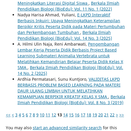
Meningkatkan Literasi Digital Siswa
,
Berkala Ilmiah
Pendidikan Biologi (BioEdu): Vol. 11 No. 1 (2022)
Nadya Harisa Ahmad, Yuliani,
E-LKPD Interaktif
Berbasis Inkuiri: Upaya Meningkatkan Keterampilan
Berpikir Kritis Peserta Didik pada Materi Pertumbuhan
dan Perkembangan Tumbuhan
,
Berkala Ilmiah
Pendidikan Biologi (BioEdu): Vol. 14 No. 3 (2025)
A. Hilmi Ulin Naja, Reni Ambarwati,
Pengembangan
Lembar Kerja Peserta Didik Berbasis Project Based
Learning Submateri Animalia Vertebrata untuk
Melatihkan Kemandirian Belajar Peserta Didik Kelas X
SMA
,
Berkala Ilmiah Pendidikan Biologi (BioEdu): Vol.
14 No. 2 (2025)
Ardhia Permatasari, Sunu Kuntjoro,
VALIDITAS LKPD
BERBASIS PROBLEM BASED LEARNING PADA MATERI
DAUR ULANG LIMBAH UNTUK MELATIHKAN
KEMAMPUAN BERPIKIR KREATIF KELAS X SMA
,
Berkala
Ilmiah Pendidikan Biologi (BioEdu): Vol. 8 No. 3 (2019)
<<
<
3
4
5
6
7
8
9
10
11
12
13
14
15
16
17
18
19
20
21
22
>
>>
You may also
start an advanced similarity search
for this