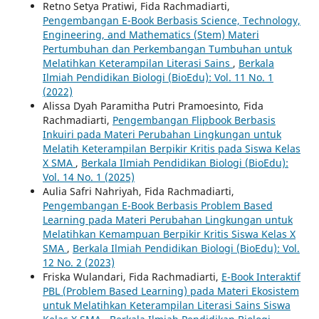
Retno Setya Pratiwi, Fida Rachmadiarti,
Pengembangan E-Book Berbasis Science, Technology,
Engineering, and Mathematics (Stem) Materi
Pertumbuhan dan Perkembangan Tumbuhan untuk
Melatihkan Keterampilan Literasi Sains
,
Berkala
Ilmiah Pendidikan Biologi (BioEdu): Vol. 11 No. 1
(2022)
Alissa Dyah Paramitha Putri Pramoesinto, Fida
Rachmadiarti,
Pengembangan Flipbook Berbasis
Inkuiri pada Materi Perubahan Lingkungan untuk
Melatih Keterampilan Berpikir Kritis pada Siswa Kelas
X SMA
,
Berkala Ilmiah Pendidikan Biologi (BioEdu):
Vol. 14 No. 1 (2025)
Aulia Safri Nahriyah, Fida Rachmadiarti,
Pengembangan E-Book Berbasis Problem Based
Learning pada Materi Perubahan Lingkungan untuk
Melatihkan Kemampuan Berpikir Kritis Siswa Kelas X
SMA
,
Berkala Ilmiah Pendidikan Biologi (BioEdu): Vol.
12 No. 2 (2023)
Friska Wulandari, Fida Rachmadiarti,
E-Book Interaktif
PBL (Problem Based Learning) pada Materi Ekosistem
untuk Melatihkan Keterampilan Literasi Sains Siswa