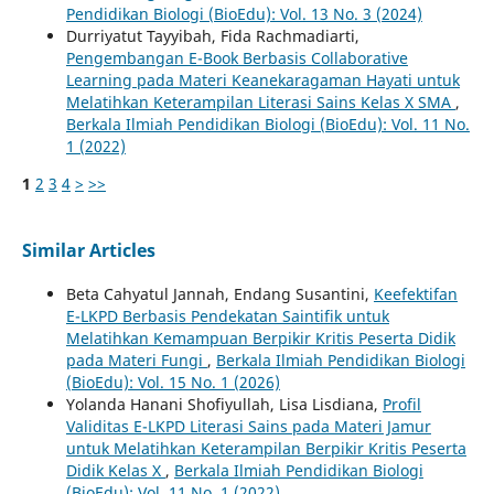
Pendidikan Biologi (BioEdu): Vol. 13 No. 3 (2024)
Durriyatut Tayyibah, Fida Rachmadiarti,
Pengembangan E-Book Berbasis Collaborative
Learning pada Materi Keanekaragaman Hayati untuk
Melatihkan Keterampilan Literasi Sains Kelas X SMA
,
Berkala Ilmiah Pendidikan Biologi (BioEdu): Vol. 11 No.
1 (2022)
1
2
3
4
>
>>
Similar Articles
Beta Cahyatul Jannah, Endang Susantini,
Keefektifan
E-LKPD Berbasis Pendekatan Saintifik untuk
Melatihkan Kemampuan Berpikir Kritis Peserta Didik
pada Materi Fungi
,
Berkala Ilmiah Pendidikan Biologi
(BioEdu): Vol. 15 No. 1 (2026)
Yolanda Hanani Shofiyullah, Lisa Lisdiana,
Profil
Validitas E-LKPD Literasi Sains pada Materi Jamur
untuk Melatihkan Keterampilan Berpikir Kritis Peserta
Didik Kelas X
,
Berkala Ilmiah Pendidikan Biologi
(BioEdu): Vol. 11 No. 1 (2022)