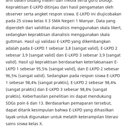
ahli dalam bidang materi dan media serta guru biologi.
Kepraktisan E-LKPD ditinjau dari hasil pengamatan oleh
observer serta angket respon siswa. E-LKPD ini diujicobakan
pada 25 siswa kelas X 3 SMA Negeri 1 Manyar. Data yang
diperoleh dari validitas dianalisis menggunakan skala likert,
sedangkan kepraktisan dianalisis menggunakan skala
guttman. Hasil uji validasi E-LKPD yang dikembangkan
adalah pada E-LKPD 1 sebesar 3,8 (sangat valid), E-LKPD 2
sebesar 3,9 (sangat valid) dan E-LKPD 3 sebesar 3,9 (sangat
valid). Hasil uji kepraktisan berdasarkan keterlaksanaan E-
LKPD 1 sebesar 95,5% (sangat valid), dan E-LKPD 2 sebesar
96,5% (sangat valid). Sedangkan pada respon siswa E-LKPD
1 sebesar 98,4% (sangat praktis), E-LKPD 2 sebesar 98,4%
(sangat praktis) dan E-LKPD 3 sebesar 98,8% (sangat
praktis). Keberhasilan penelitian ini dapat mendukung
SDGs poin 6 dan 13. Berdasarkan pemaparan tersebut,
dapat ditarik kesimpulan bahwa E-LKPD yang dihasilkan
layak untuk digunakan untuk melatih keterampilan literasi
sains siswa kelas X.