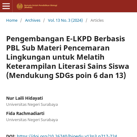
Home
/
Archives
/
Vol. 13 No. 3 (2024)
/
Articles
Pengembangan E-LKPD Berbasis
PBL Sub Materi Pencemaran
Lingkungan untuk Melatih
Keterampilan Literasi Sains Siswa
(Mendukung SDGs poin 6 dan 13)
Nur Laili Hidayati
Universitas Negeri Surabaya
Fida Rachmadiarti
Universitas Negeri Surabaya
DOI:
https://doi.org/10.26740/bioedu.v13n3.p717-724