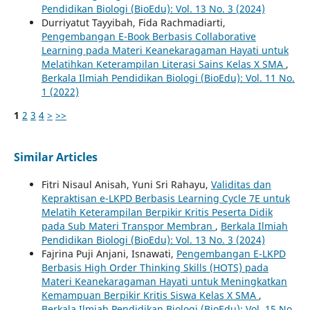
Pendidikan Biologi (BioEdu): Vol. 13 No. 3 (2024)
Durriyatut Tayyibah, Fida Rachmadiarti,
Pengembangan E-Book Berbasis Collaborative
Learning pada Materi Keanekaragaman Hayati untuk
Melatihkan Keterampilan Literasi Sains Kelas X SMA
,
Berkala Ilmiah Pendidikan Biologi (BioEdu): Vol. 11 No.
1 (2022)
1
2
3
4
>
>>
Similar Articles
Fitri Nisaul Anisah, Yuni Sri Rahayu,
Validitas dan
Kepraktisan e-LKPD Berbasis Learning Cycle 7E untuk
Melatih Keterampilan Berpikir Kritis Peserta Didik
pada Sub Materi Transpor Membran
,
Berkala Ilmiah
Pendidikan Biologi (BioEdu): Vol. 13 No. 3 (2024)
Fajrina Puji Anjani, Isnawati,
Pengembangan E-LKPD
Berbasis High Order Thinking Skills (HOTS) pada
Materi Keanekaragaman Hayati untuk Meningkatkan
Kemampuan Berpikir Kritis Siswa Kelas X SMA
,
Berkala Ilmiah Pendidikan Biologi (BioEdu): Vol. 15 No.