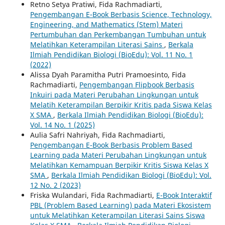
Retno Setya Pratiwi, Fida Rachmadiarti,
Pengembangan E-Book Berbasis Science, Technology,
Engineering, and Mathematics (Stem) Materi
Pertumbuhan dan Perkembangan Tumbuhan untuk
Melatihkan Keterampilan Literasi Sains
,
Berkala
Ilmiah Pendidikan Biologi (BioEdu): Vol. 11 No. 1
(2022)
Alissa Dyah Paramitha Putri Pramoesinto, Fida
Rachmadiarti,
Pengembangan Flipbook Berbasis
Inkuiri pada Materi Perubahan Lingkungan untuk
Melatih Keterampilan Berpikir Kritis pada Siswa Kelas
X SMA
,
Berkala Ilmiah Pendidikan Biologi (BioEdu):
Vol. 14 No. 1 (2025)
Aulia Safri Nahriyah, Fida Rachmadiarti,
Pengembangan E-Book Berbasis Problem Based
Learning pada Materi Perubahan Lingkungan untuk
Melatihkan Kemampuan Berpikir Kritis Siswa Kelas X
SMA
,
Berkala Ilmiah Pendidikan Biologi (BioEdu): Vol.
12 No. 2 (2023)
Friska Wulandari, Fida Rachmadiarti,
E-Book Interaktif
PBL (Problem Based Learning) pada Materi Ekosistem
untuk Melatihkan Keterampilan Literasi Sains Siswa