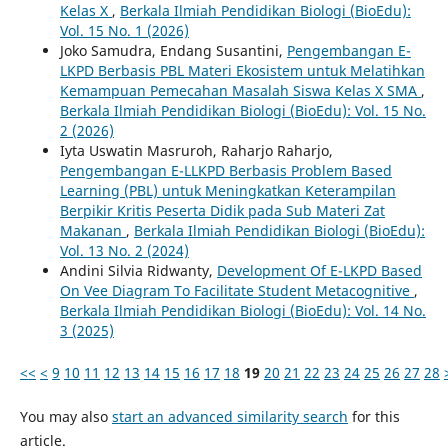
Kelas X
,
Berkala Ilmiah Pendidikan Biologi (BioEdu):
Vol. 15 No. 1 (2026)
Joko Samudra, Endang Susantini,
Pengembangan E-
LKPD Berbasis PBL Materi Ekosistem untuk Melatihkan
Kemampuan Pemecahan Masalah Siswa Kelas X SMA
,
Berkala Ilmiah Pendidikan Biologi (BioEdu): Vol. 15 No.
2 (2026)
Iyta Uswatin Masruroh, Raharjo Raharjo,
Pengembangan E-LLKPD Berbasis Problem Based
Learning (PBL) untuk Meningkatkan Keterampilan
Berpikir Kritis Peserta Didik pada Sub Materi Zat
Makanan
,
Berkala Ilmiah Pendidikan Biologi (BioEdu):
Vol. 13 No. 2 (2024)
Andini Silvia Ridwanty,
Development Of E-LKPD Based
On Vee Diagram To Facilitate Student Metacognitive
,
Berkala Ilmiah Pendidikan Biologi (BioEdu): Vol. 14 No.
3 (2025)
<<
<
9
10
11
12
13
14
15
16
17
18
19
20
21
22
23
24
25
26
27
28
You may also
start an advanced similarity search
for this
article.