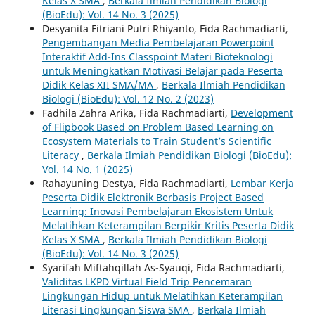
Kelas X SMA
,
Berkala Ilmiah Pendidikan Biologi
(BioEdu): Vol. 14 No. 3 (2025)
Desyanita Fitriani Putri Rhiyanto, Fida Rachmadiarti,
Pengembangan Media Pembelajaran Powerpoint
Interaktif Add-Ins Classpoint Materi Bioteknologi
untuk Meningkatkan Motivasi Belajar pada Peserta
Didik Kelas XII SMA/MA
,
Berkala Ilmiah Pendidikan
Biologi (BioEdu): Vol. 12 No. 2 (2023)
Fadhila Zahra Arika, Fida Rachmadiarti,
Development
of Flipbook Based on Problem Based Learning on
Ecosystem Materials to Train Student’s Scientific
Literacy
,
Berkala Ilmiah Pendidikan Biologi (BioEdu):
Vol. 14 No. 1 (2025)
Rahayuning Destya, Fida Rachmadiarti,
Lembar Kerja
Peserta Didik Elektronik Berbasis Project Based
Learning: Inovasi Pembelajaran Ekosistem Untuk
Melatihkan Keterampilan Berpikir Kritis Peserta Didik
Kelas X SMA
,
Berkala Ilmiah Pendidikan Biologi
(BioEdu): Vol. 14 No. 3 (2025)
Syarifah Miftahqillah As-Syauqi, Fida Rachmadiarti,
Validitas LKPD Virtual Field Trip Pencemaran
Lingkungan Hidup untuk Melatihkan Keterampilan
Literasi Lingkungan Siswa SMA
,
Berkala Ilmiah