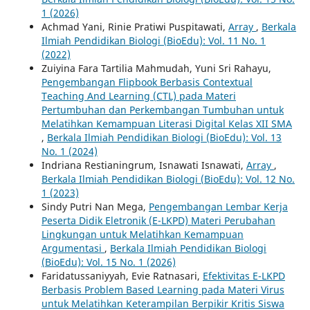
1 (2026)
Achmad Yani, Rinie Pratiwi Puspitawati,
Array
,
Berkala
Ilmiah Pendidikan Biologi (BioEdu): Vol. 11 No. 1
(2022)
Zuiyina Fara Tartilia Mahmudah, Yuni Sri Rahayu,
Pengembangan Flipbook Berbasis Contextual
Teaching And Learning (CTL) pada Materi
Pertumbuhan dan Perkembangan Tumbuhan untuk
Melatihkan Kemampuan Literasi Digital Kelas XII SMA
,
Berkala Ilmiah Pendidikan Biologi (BioEdu): Vol. 13
No. 1 (2024)
Indriana Restianingrum, Isnawati Isnawati,
Array
,
Berkala Ilmiah Pendidikan Biologi (BioEdu): Vol. 12 No.
1 (2023)
Sindy Putri Nan Mega,
Pengembangan Lembar Kerja
Peserta Didik Eletronik (E-LKPD) Materi Perubahan
Lingkungan untuk Melatihkan Kemampuan
Argumentasi
,
Berkala Ilmiah Pendidikan Biologi
(BioEdu): Vol. 15 No. 1 (2026)
Faridatussaniyyah, Evie Ratnasari,
Efektivitas E-LKPD
Berbasis Problem Based Learning pada Materi Virus
untuk Melatihkan Keterampilan Berpikir Kritis Siswa