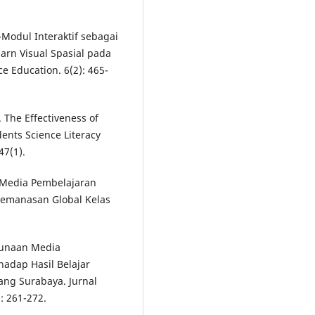
E-Modul Interaktif sebagai
rn Visual Spasial pada
e Education. 6(2): 465-
8. The Effectiveness of
ents Science Literacy
47(1).
s Media Pembelajaran
 Pemanasan Global Kelas
ggunaan Media
hadap Hasil Belajar
ang Surabaya. Jurnal
: 261-272.