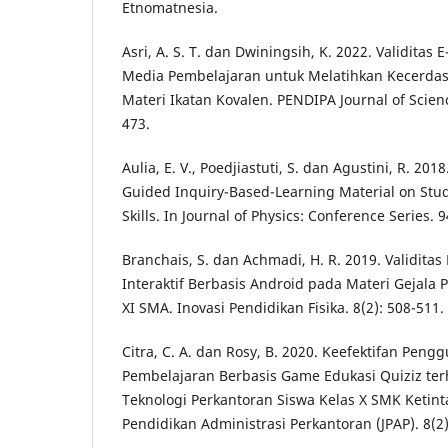
Etnomatnesia.
Asri, A. S. T. dan Dwiningsih, K. 2022. Validitas 
Media Pembelajaran untuk Melatihkan Kecerdasa
Materi Ikatan Kovalen. PENDIPA Journal of Scienc
473.
Aulia, E. V., Poedjiastuti, S. dan Agustini, R. 201
Guided Inquiry-Based-Learning Material on Stud
Skills. In Journal of Physics: Conference Series. 9
Branchais, S. dan Achmadi, H. R. 2019. Validita
Interaktif Berbasis Android pada Materi Gejala
XI SMA. Inovasi Pendidikan Fisika. 8(2): 508-511.
Citra, C. A. dan Rosy, B. 2020. Keefektifan Pen
Pembelajaran Berbasis Game Edukasi Quiziz ter
Teknologi Perkantoran Siswa Kelas X SMK Ketint
Pendidikan Administrasi Perkantoran (JPAP). 8(2)