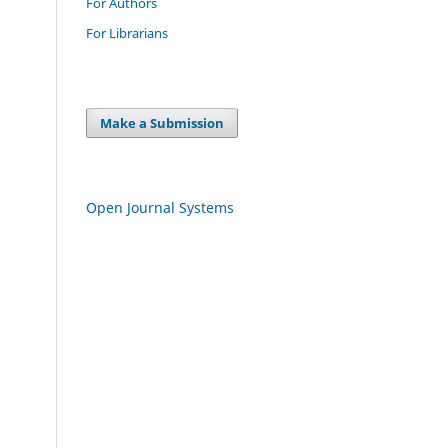
For Authors
For Librarians
Make a Submission
Open Journal Systems