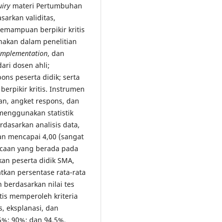
uiry
materi Pertumbuhan
arkan validitas,
kemampuan berpikir kritis
akan dalam penelitian
Implementation
, dan
dari dosen ahli;
ons peserta didik; serta
 berpikir kritis. Instrumen
aan, angket respons, dan
f menggunakan statistik
rdasarkan analisis data,
n mencapai 4,00 (sangat
bacaan yang berada pada
kan peserta didik SMA,
tkan persentase rata-rata
n berdasarkan nilai tes
tis memperoleh kriteria
is, eksplanasi, dan
,5%; 90%; dan 94,5%.