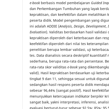
e-book
berbasis model pembelajaran
Guided Inq
dan Perkembangan Tumbuhan yang layak berdas
kepraktisan, dan keefektifan dalam melatihkan 
peserta didik. Model pengembangan yang digun
ini adalah ADDIE (
Analysis
,
Design
,
Development
,
Evaluation
). Validitas berdasarkan hasil validasi 
kepraktisan diperoleh dari keterbacaan dan resp
keefektifan diperoleh dari nilai tes keterampilan
penelitian berupa lembar validasi, uji keterbac
tes. Data dianalisis secara deskriptif kuantitati
sederhana, berupa rata-rata dan persentase. Be
rata-rata skor validitas
e-book
yang dikembangka
valid). Hasil kepraktisan berdasarkan uji keter
tingkat 9 dan 11, sehingga sesuai untuk diguna
sedangkan hasil respons peserta didik mendapa
sebesar 96,44% (sangat positif). Hasil keefektifa
menunjukkan ketercapaian indikator berpikir kri
sangat baik, yakni interpretasi, inferensi, analis
evaluasi berturut-turur sebesar 92,5%; 85%; 95