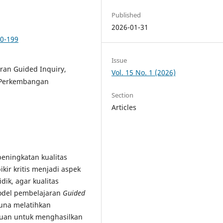
Published
2026-01-31
90-199
Issue
ran Guided Inquiry,
Vol. 15 No. 1 (2026)
n Perkembangan
Section
Articles
ningkatan kualitas
kir kritis menjadi aspek
dik, agar kualitas
Model pembelajaran
Guided
una melatihkan
ujuan untuk menghasilkan