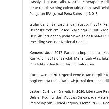
Hasbiyati, H. dan Laila, K. 2017. Penerapan Med
EPUB untuk Meningkatkan Minat dan Hasil Bela
Pelajaran IPA. Jurnal Pena Sains. 4(1): 0–5.
Istifarida, B., Santoso, S. dan Yusup, Y. 2017.
Berbasis Problem Based Learning-GIS untuk M
Berfikir Keruangan pada Siswa Kelas X SMAN 1 
Prosiding Seminar Nasional Geotik.
Kemendikbud. 2017. Panduan Implementasi Ke
Kurikulum 2013 di Sekolah Menengah Atas. Jaka
Pendidikan dan Kebudayaan Indonesia.
Kurniawan. 2020. Urgensi Pendidikan Berpikir Kr
bagi Peserta Didik. Tarbawi: Jurnal Ilmu Pendidik
Lestari, D. G. dan Irawati, H. 2020. Literature R
Belajar Kognitif dan Motivasi Siswa pada Materi
Pembelajaran Guided Inquiry. Bioma. 2(2): 51–5