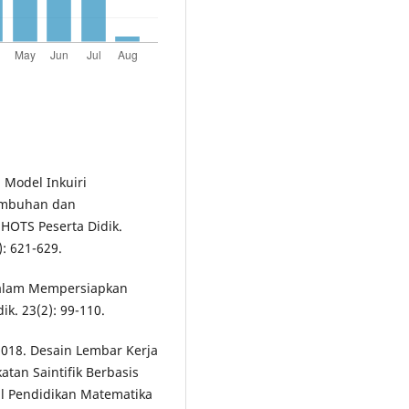
n Model Inkuiri
tumbuhan dan
OTS Peserta Didik.
): 621-629.
l dalam Mempersiapkan
ik. 23(2): 99-110.
 2018. Desain Lembar Kerja
tan Saintifik Berbasis
al Pendidikan Matematika