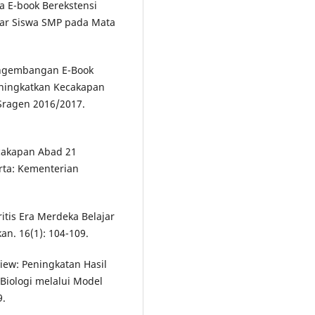
ia E-book Berekstensi
jar Siswa SMP pada Mata
 Pengembangan E-Book
eningkatkan Kecakapan
Sragen 2016/2017.
cakapan Abad 21
rta: Kementerian
itis Era Merdeka Belajar
an. 16(1): 104-109.
eview: Peningkatan Hasil
 Biologi melalui Model
9.