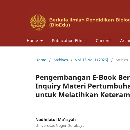
Home
Publication Ethics
Current
Arch
Home
/
Archives
/
Vol. 15 No. 1 (2026)
/
Articles
Pengembangan E-Book Berb
Inquiry Materi Pertumbu
untuk Melatihkan Keterampi
Nadhifatul Ma'isyah
Universitas Negeri Surabaya