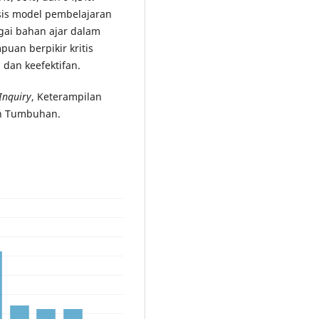
is model pembelajaran
gai bahan ajar dalam
uan berpikir kritis
 dan keefektifan.
Inquiry
, Keterampilan
an Tumbuhan.