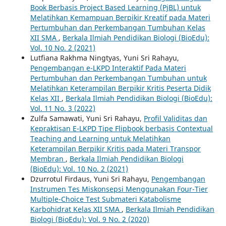
Book Berbasis Project Based Learning (PjBL) untuk
Melatihkan Kemampuan Berpikir Kreatif pada Materi
Pertumbuhan dan Perkembangan Tumbuhan Kelas
XII SMA
,
Berkala Ilmiah Pendidikan Biologi (BioEdu):
Vol. 10 No. 2 (2021)
Lutfiana Rakhma Ningtyas, Yuni Sri Rahayu,
Pengembangan e-LKPD Interaktif Pada Materi
Pertumbuhan dan Perkembangan Tumbuhan untuk
Melatihkan Keterampilan Berpikir Kritis Peserta Didik
Kelas XII
,
Berkala Ilmiah Pendidikan Biologi (BioEdu):
Vol. 11 No. 3 (2022)
Zulfa Samawati, Yuni Sri Rahayu,
Profil Validitas dan
Kepraktisan E-LKPD Tipe Flipbook berbasis Contextual
Teaching and Learning untuk Melatihkan
Keterampilan Berpikir Kritis pada Materi Transpor
Membran
,
Berkala Ilmiah Pendidikan Biologi
(BioEdu): Vol. 10 No. 2 (2021)
Dzurrotul Firdaus, Yuni Sri Rahayu,
Pengembangan
Instrumen Tes Miskonsepsi Menggunakan Four-Tier
Multiple-Choice Test Submateri Katabolisme
Karbohidrat Kelas XII SMA
,
Berkala Ilmiah Pendidikan
Biologi (BioEdu): Vol. 9 No. 2 (2020)