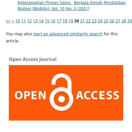
Keterampilan Proses Sains
,
Berkala Ilmiah Pendidikan
Biologi (BioEdu): Vol. 10 No. 3 (2021)
<<
<
10
11
12
13
14
15
16
17
18
19
20
21
22
23
24
25
26
27
28
29
You may also
start an advanced similarity search
for this
article.
Open Access Journal