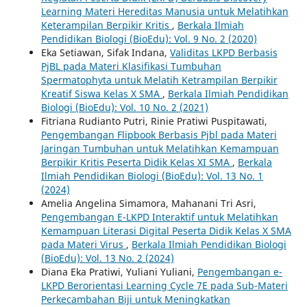
Learning Materi Hereditas Manusia untuk Melatihkan
Keterampilan Berpikir Kritis
,
Berkala Ilmiah
Pendidikan Biologi (BioEdu): Vol. 9 No. 2 (2020)
Eka Setiawan, Sifak Indana,
Validitas LKPD Berbasis
PjBL pada Materi Klasifikasi Tumbuhan
Spermatophyta untuk Melatih Ketrampilan Berpikir
Kreatif Siswa Kelas X SMA
,
Berkala Ilmiah Pendidikan
Biologi (BioEdu): Vol. 10 No. 2 (2021)
Fitriana Rudianto Putri, Rinie Pratiwi Puspitawati,
Pengembangan Flipbook Berbasis Pjbl pada Materi
Jaringan Tumbuhan untuk Melatihkan Kemampuan
Berpikir Kritis Peserta Didik Kelas XI SMA
,
Berkala
Ilmiah Pendidikan Biologi (BioEdu): Vol. 13 No. 1
(2024)
Amelia Angelina Simamora, Mahanani Tri Asri,
Pengembangan E-LKPD Interaktif untuk Melatihkan
Kemampuan Literasi Digital Peserta Didik Kelas X SMA
pada Materi Virus
,
Berkala Ilmiah Pendidikan Biologi
(BioEdu): Vol. 13 No. 2 (2024)
Diana Eka Pratiwi, Yuliani Yuliani,
Pengembangan e-
LKPD Berorientasi Learning Cycle 7E pada Sub-Materi
Perkecambahan Biji untuk Meningkatkan