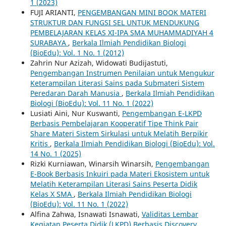
1 (2023)
FUJI ARIANTI,
PENGEMBANGAN MINI BOOK MATERI
STRUKTUR DAN FUNGSI SEL UNTUK MENDUKUNG
PEMBELAJARAN KELAS XI-IPA SMA MUHAMMADIYAH 4
SURABAYA
,
Berkala Ilmiah Pendidikan Biologi
(BioEdu): Vol. 1 No. 1 (2012)
Zahrin Nur Azizah, Widowati Budijastuti,
Pengembangan Instrumen Penilaian untuk Mengukur
Keterampilan Literasi Sains pada Submateri Sistem
Peredaran Darah Manusia
,
Berkala Ilmiah Pendidikan
Biologi (BioEdu): Vol. 11 No. 1 (2022)
Lusiati Aini, Nur Kuswanti,
Pengembangan E-LKPD
Berbasis Pembelajaran Kooperatif Tipe Think Pair
Share Materi Sistem Sirkulasi untuk Melatih Berpikir
Kritis
,
Berkala Ilmiah Pendidikan Biologi (BioEdu): Vol.
14 No. 1 (2025)
Rizki Kurniawan, Winarsih Winarsih,
Pengembangan
E-Book Berbasis Inkuiri pada Materi Ekosistem untuk
Melatih Keterampilan Literasi Sains Peserta Didik
Kelas X SMA
,
Berkala Ilmiah Pendidikan Biologi
(BioEdu): Vol. 11 No. 1 (2022)
Alfina Zahwa, Isnawati Isnawati,
Validitas Lembar
Kegiatan Peserta Didik (LKPD) Berbasis Discovery