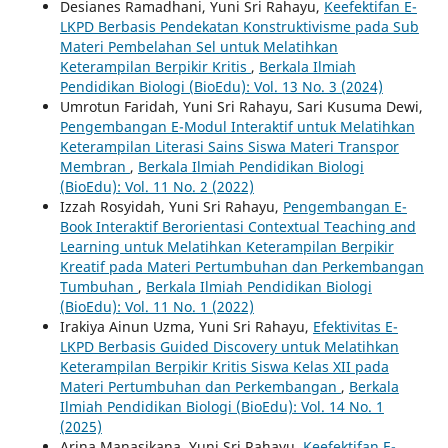
Desianes Ramadhani, Yuni Sri Rahayu,
Keefektifan E-
LKPD Berbasis Pendekatan Konstruktivisme pada Sub
Materi Pembelahan Sel untuk Melatihkan
Keterampilan Berpikir Kritis
,
Berkala Ilmiah
Pendidikan Biologi (BioEdu): Vol. 13 No. 3 (2024)
Umrotun Faridah, Yuni Sri Rahayu, Sari Kusuma Dewi,
Pengembangan E-Modul Interaktif untuk Melatihkan
Keterampilan Literasi Sains Siswa Materi Transpor
Membran
,
Berkala Ilmiah Pendidikan Biologi
(BioEdu): Vol. 11 No. 2 (2022)
Izzah Rosyidah, Yuni Sri Rahayu,
Pengembangan E-
Book Interaktif Berorientasi Contextual Teaching and
Learning untuk Melatihkan Keterampilan Berpikir
Kreatif pada Materi Pertumbuhan dan Perkembangan
Tumbuhan
,
Berkala Ilmiah Pendidikan Biologi
(BioEdu): Vol. 11 No. 1 (2022)
Irakiya Ainun Uzma, Yuni Sri Rahayu,
Efektivitas E-
LKPD Berbasis Guided Discovery untuk Melatihkan
Keterampilan Berpikir Kritis Siswa Kelas XII pada
Materi Pertumbuhan dan Perkembangan
,
Berkala
Ilmiah Pendidikan Biologi (BioEdu): Vol. 14 No. 1
(2025)
Arina Manasikana, Yuni Sri Rahayu,
Keefektifan E-