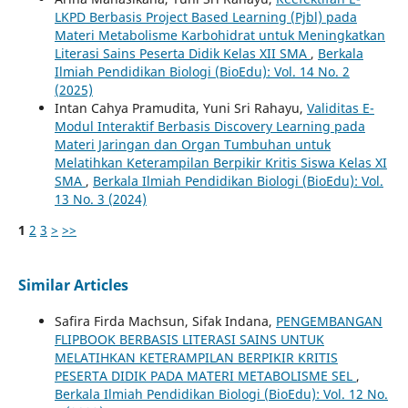
LKPD Berbasis Project Based Learning (Pjbl) pada
Materi Metabolisme Karbohidrat untuk Meningkatkan
Literasi Sains Peserta Didik Kelas XII SMA
,
Berkala
Ilmiah Pendidikan Biologi (BioEdu): Vol. 14 No. 2
(2025)
Intan Cahya Pramudita, Yuni Sri Rahayu,
Validitas E-
Modul Interaktif Berbasis Discovery Learning pada
Materi Jaringan dan Organ Tumbuhan untuk
Melatihkan Keterampilan Berpikir Kritis Siswa Kelas XI
SMA
,
Berkala Ilmiah Pendidikan Biologi (BioEdu): Vol.
13 No. 3 (2024)
1
2
3
>
>>
Similar Articles
Safira Firda Machsun, Sifak Indana,
PENGEMBANGAN
FLIPBOOK BERBASIS LITERASI SAINS UNTUK
MELATIHKAN KETERAMPILAN BERPIKIR KRITIS
PESERTA DIDIK PADA MATERI METABOLISME SEL
,
Berkala Ilmiah Pendidikan Biologi (BioEdu): Vol. 12 No.