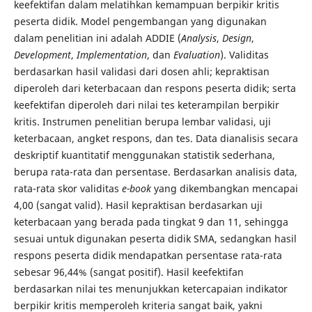
keefektifan dalam melatihkan kemampuan berpikir kritis
peserta didik. Model pengembangan yang digunakan
dalam penelitian ini adalah ADDIE (
Analysis
,
Design
,
Development
,
Implementation
, dan
Evaluation
). Validitas
berdasarkan hasil validasi dari dosen ahli; kepraktisan
diperoleh dari keterbacaan dan respons peserta didik; serta
keefektifan diperoleh dari nilai tes keterampilan berpikir
kritis. Instrumen penelitian berupa lembar validasi, uji
keterbacaan, angket respons, dan tes. Data dianalisis secara
deskriptif kuantitatif menggunakan statistik sederhana,
berupa rata-rata dan persentase. Berdasarkan analisis data,
rata-rata skor validitas
e-book
yang dikembangkan mencapai
4,00 (sangat valid). Hasil kepraktisan berdasarkan uji
keterbacaan yang berada pada tingkat 9 dan 11, sehingga
sesuai untuk digunakan peserta didik SMA, sedangkan hasil
respons peserta didik mendapatkan persentase rata-rata
sebesar 96,44% (sangat positif). Hasil keefektifan
berdasarkan nilai tes menunjukkan ketercapaian indikator
berpikir kritis memperoleh kriteria sangat baik, yakni