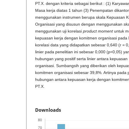
PT.X. dengan kriteria sebagai berikut : (1) Karyaw
Masa kerja diatas 1 tahun (3) Penempatan dikantor p
menggunakan instrumen berupa skala Kepuasan K
Organisasi yang disusun dengan menggunakan
ska
menggunakan uji korelasi
product moment
untuk m
kepuasan kerja dengan komitmen organisasi pada k
korelasi data yang didapatkan sebesar 0,640 (r = 0,6
linier pada penelitian ini sebesar 0,000 (p<0,05) y
hubungan yang positif serta linier antara kepuasa
organisasi. Sumbangsih yang diberikan oleh kepua
komitmen organisasi sebesar 39,8%. Artinya pada pe
hubungan antara kepuasan kerja dengan komitmen
PT.X.
Downloads