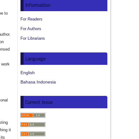
Information
ee to
For Readers
For Authors
author.
For Librarians
ion
censed
Language
e work
English
s
Bahasa Indonesia
ional
Current Issue
sting
hing it
its