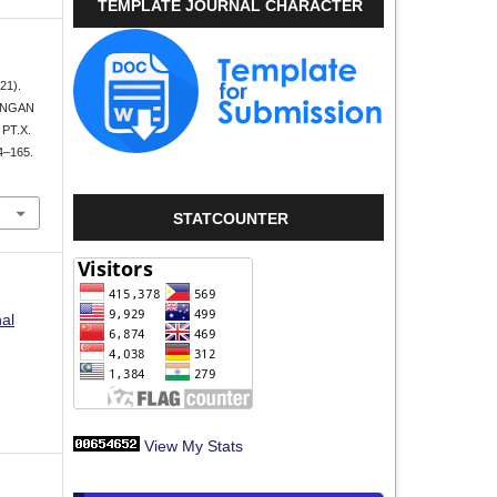
TEMPLATE JOURNAL CHARACTER
21).
ENGAN
PT.X.
54–165.
STATCOUNTER
nal
View My Stats