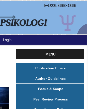
Login
MENU
Publication Ethics
Author Guidelines
Focus & Scope
Peer Review Process