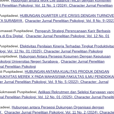
tadewi,
Hubungan antara Work Life Balance (WLB) dengan Komitmen
 Penelitian Psikologi: Vol. 11 No. 1 (2024): Character Jurnal Penelitian
Puspitadewi,
HUBUNGAN QUARTER LIFE CRISIS DENGAN TURNOV
OTA SURABAYA
,
Character Jurnal Penelitian Psikologi: Vol. 8 No. 9 (202
ukmawati Puspitadewi,
Pengaruh Strategi Perencanaan Karir Berbasis
di Era Digital
,
Character Jurnal Penelitian Psikologi: Vol. 12 No. 01
Puspitadewi,
Efektivitas Penilaian Kinerja Terhadap Tingkat Produktivita
logi: Vol. 12 No. 01 (2025): Character Jurnal Penelitian Psikologi
uspitadewi,
Hubungan Antara Persepsi Kosumen Dengan Keputusan
ikologi Universitas Negeri Surabaya
,
Character Jurnal Penelitian
nal Penelitian Psikologi
ti Puspitadewi,
HUBUNGAN ANTARA KUALITAS PRODUK DENGAN
KIVITAS MEREK X PADA MAHASISWA FAKULTAS ILMU PENDIDIKA
r Jurnal Penelitian Psikologi: Vol. 9 No. 5 (2022): Character: Jurnal
 Sukmawati Puspitadewi,
Aplikasi Rekrutmen dan Seleksi Karyawan yan
al Penelitian Psikologi: Vol. 12 No. 01 (2025): Character Jurnal Penelit
tadewi,
Hubungan antara Persepsi Dukungan Organisasi dengan
 X
,
Character Jurnal Penelitian Psikologi: Vol. 11 No. 2 (2024): Characte