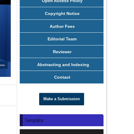
Open Access Policy
Copyright Notice
Author Fees
Editorial Team
Reviewer
Abstracting and Indexing
Contact
Make a Submission
Template