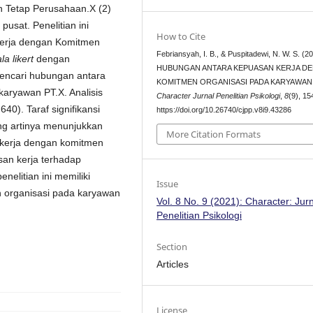
an Tetap Perusahaan.X (2)
usat. Penelitian ini
How to Cite
erja dengan Komitmen
Febriansyah, I. B., & Puspitadewi, N. W. S. (20
la likert
dengan
HUBUNGAN ANTARA KEPUASAN KERJA D
encari hubungan antara
KOMITMEN ORGANISASI PADA KARYAWAN 
aryawan PT.X. Analisis
Character Jurnal Penelitian Psikologi
,
8
(9), 1
40). Taraf signifikansi
https://doi.org/10.26740/cjpp.v8i9.43286
ang artinya menunjukkan
More Citation Formats
n kerja dengan komitmen
san kerja terhadap
nelitian ini memiliki
Issue
 organisasi pada karyawan
Vol. 8 No. 9 (2021): Character: Jur
Penelitian Psikologi
Section
Articles
License