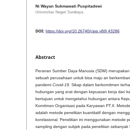
Ni Wayan Sukmawati Puspitadewi
Universitas Negeri Surabaya
DOI:
https://doi.org/10.26740/cjpp.v8i9.43286
Abstract
Peranan Sumber Daya Manusia (SDM) merupakan p
sebuah perusahaan untuk bisa maju an berkemba
pandemi
Covid-19.
Sikap dalam berkomitmen terha
hubungan yang erat dengan kepuasan kerja dari kar
bertujuan untuk mengetahui hubungan antara Kep
Komitmen Organisasi pada Karyawan PT.X. Metode 
adalah metode penelitian kuantitatif dengan mengg
korelasional. Penelitian ini menggunakan metode 
sampling dengan subjek pada penelitian sebanyak 