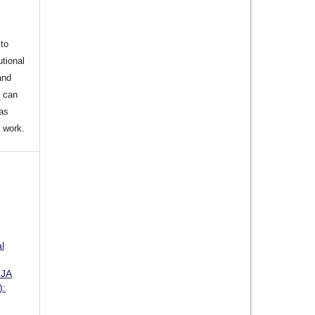
to
utional
and
s can
 as
d work.
l
JA
):