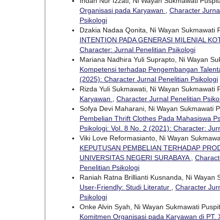
Indah Nur Izzati, Ni Wayan Sukmawati Puspi
Organisasi pada Karyawan
,
Character Jurnal
Psikologi
Dzakia Nadaa Qonita, Ni Wayan Sukmawati 
INTENTION PADA GENERASI MILENIAL K
Character: Jurnal Penelitian Psikologi
Mariana Nadhira Yuli Suprapto, Ni Wayan S
Kompetensi terhadap Pengembangan Talenta 
(2025): Character Jurnal Penelitian Psikologi
Rizda Yuli Sukmawati, Ni Wayan Sukmawati 
Karyawan
,
Character Jurnal Penelitian Psiko
Sofya Devi Maharani, Ni Wayan Sukmawati P
Pembelian Thrift Clothes Pada Mahasiswa Ps
Psikologi: Vol. 8 No. 2 (2021): Character: Jur
Viki Love Reformasianto, Ni Wayan Sukmawa
KEPUTUSAN PEMBELIAN TERHADAP PRODU
UNIVERSITAS NEGERI SURABAYA
,
Characte
Penelitian Psikologi
Raniah Ratna Brillianti Kusnanda, Ni Wayan
User-Friendly: Studi Literatur
,
Character Jurn
Psikologi
Onke Alvin Syah, Ni Wayan Sukmawati Puspi
Komitmen Organisasi pada Karyawan di PT.