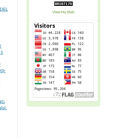
DEL
View My Stats
K
 5
P
0):
N
NG
Vol.