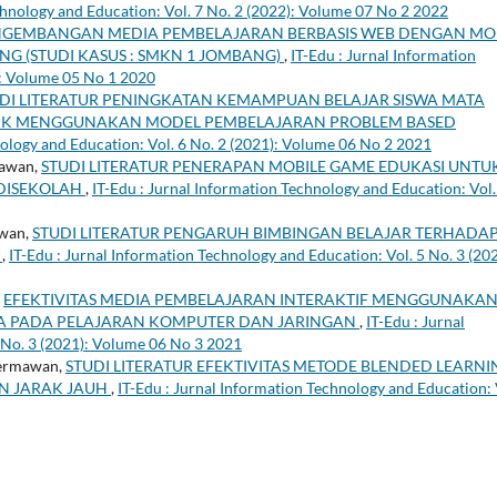
chnology and Education: Vol. 7 No. 2 (2022): Volume 07 No 2 2022
NGEMBANGAN MEDIA PEMBELAJARAN BERBASIS WEB DENGAN MO
G (STUDI KASUS : SMKN 1 JOMBANG)
,
IT-Edu : Jurnal Information
): Volume 05 No 1 2020
DI LITERATUR PENINGKATAN KEMAMPUAN BELAJAR SISWA MATA
MK MENGGUNAKAN MODEL PEMBELAJARAN PROBLEM BASED
nology and Education: Vol. 6 No. 2 (2021): Volume 06 No 2 2021
mawan,
STUDI LITERATUR PENERAPAN MOBILE GAME EDUKASI UNTU
 DISEKOLAH
,
IT-Edu : Jurnal Information Technology and Education: Vol.
awan,
STUDI LITERATUR PENGARUH BIMBINGAN BELAJAR TERHADA
H
,
IT-Edu : Jurnal Information Technology and Education: Vol. 5 No. 3 (202
,
EFEKTIVITAS MEDIA PEMBELAJARAN INTERAKTIF MENGGUNAKA
IA PADA PELAJARAN KOMPUTER DAN JARINGAN
,
IT-Edu : Jurnal
 No. 3 (2021): Volume 06 No 3 2021
Dermawan,
STUDI LITERATUR EFEKTIVITAS METODE BLENDED LEARNI
AN JARAK JAUH
,
IT-Edu : Jurnal Information Technology and Education: 