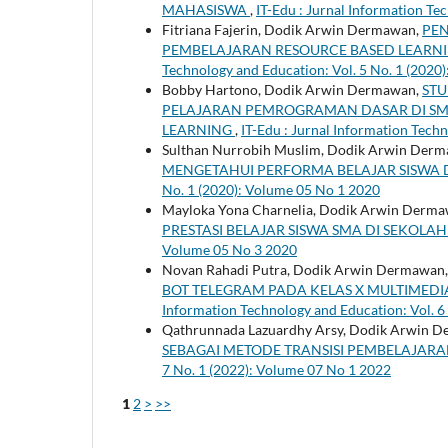
MAHASISWA
,
IT-Edu : Jurnal Information Te
Fitriana Fajerin, Dodik Arwin Dermawan,
PE
PEMBELAJARAN RESOURCE BASED LEARNIN
Technology and Education: Vol. 5 No. 1 (2020
Bobby Hartono, Dodik Arwin Dermawan,
STU
PELAJARAN PEMROGRAMAN DASAR DI S
LEARNING
,
IT-Edu : Jurnal Information Tech
Sulthan Nurrobih Muslim, Dodik Arwin Der
MENGETAHUI PERFORMA BELAJAR SISWA
No. 1 (2020): Volume 05 No 1 2020
Mayloka Yona Charnelia, Dodik Arwin Derm
PRESTASI BELAJAR SISWA SMA DI SEKOLA
Volume 05 No 3 2020
Novan Rahadi Putra, Dodik Arwin Dermawan
BOT TELEGRAM PADA KELAS X MULTIMED
Information Technology and Education: Vol. 6
Qathrunnada Lazuardhy Arsy, Dodik Arwin 
SEBAGAI METODE TRANSISI PEMBELAJAR
7 No. 1 (2022): Volume 07 No 1 2022
1
2
>
>>