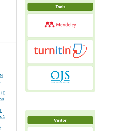
Tools
AN
1
 E-
ion
T
. 1
Visitor
R