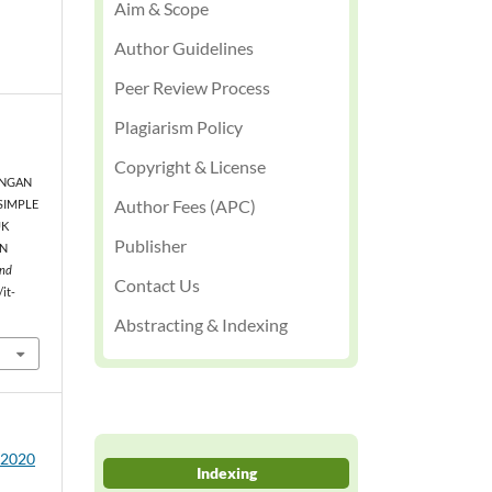
Aim & Scope
Author Guidelines
Peer Review Process
Plagiarism Policy
Copyright & License
INGAN
Author Fees (APC)
SIMPLE
UK
Publisher
AN
and
Contact Us
/it-
Abstracting & Indexing
1 2020
Indexing