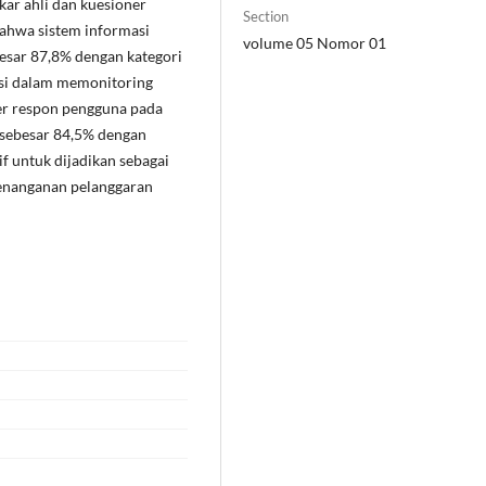
akar ahli dan kuesioner
Section
bahwa sistem informasi
volume 05 Nomor 01
esar 87,8% dengan kategori
asi dalam memonitoring
ner respon pengguna pada
 sebesar 84,5% dengan
f untuk dijadikan sebagai
penanganan pelanggaran