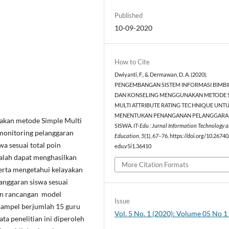
Published
10-09-2020
How to Cite
Dwiyanti, F., & Dermawan, D. A. (2020).
PENGEMBANGAN SISTEM INFORMASI BIMB
DAN KONSELING MENGGUNAKAN METODE 
MULTI ATTRIBUTE RATING TECHNIQUE UNT
MENENTUKAN PENANGANAN PELANGGAR
akan metode Simple Multi
SISWA.
IT-Edu : Jurnal Information Technology 
 monitoring pelanggaran
Education
,
5
(1), 67–76. https://doi.org/10.26740
a sesuai total poin
edu.v5i1.36410
dalah dapat menghasilkan
More Citation Formats
erta mengetahui kelayakan
nggaran siswa sesuai
kan rancangan model
Issue
sampel berjumlah 15 guru
Vol. 5 No. 1 (2020): Volume 05 No 
a penelitian ini diperoleh