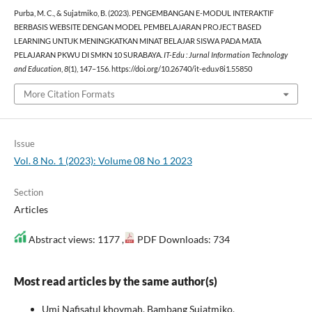
Purba, M. C., & Sujatmiko, B. (2023). PENGEMBANGAN E-MODUL INTERAKTIF
BERBASIS WEBSITE DENGAN MODEL PEMBELAJARAN PROJECT BASED
LEARNING UNTUK MENINGKATKAN MINAT BELAJAR SISWA PADA MATA
PELAJARAN PKWU DI SMKN 10 SURABAYA.
IT-Edu : Jurnal Information Technology
and Education
,
8
(1), 147–156. https://doi.org/10.26740/it-edu.v8i1.55850
More Citation Formats
Issue
Vol. 8 No. 1 (2023): Volume 08 No 1 2023
Section
Articles
Abstract views: 1177 ,
PDF Downloads: 734
Most read articles by the same author(s)
Umi Nafisatul khoymah, Bambang Sujatmiko,