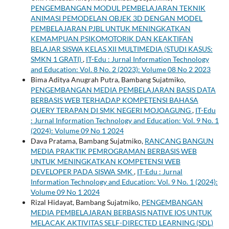
PENGEMBANGAN MODUL PEMBELAJARAN TEKNIK
ANIMASI PEMODELAN OBJEK 3D DENGAN MODEL
PEMBELAJARAN PJBL UNTUK MENINGKATKAN
KEMAMPUAN PSIKOMOTORIK DAN KEAKTIFAN
BELAJAR SISWA KELAS XII MULTIMEDIA (STUDI KASUS:
SMKN 1 GRATI)
,
IT-Edu : Jurnal Information Technology
and Education: Vol. 8 No. 2 (2023): Volume 08 No 2 2023
Bima Aditya Anugrah Putra, Bambang Sujatmiko,
PENGEMBANGAN MEDIA PEMBELAJARAN BASIS DATA
BERBASIS WEB TERHADAP KOMPETENSI BAHASA
QUERY TERAPAN DI SMK NEGERI MOJOAGUNG
,
IT-Edu
: Jurnal Information Technology and Education: Vol. 9 No. 1
(2024): Volume 09 No 1 2024
Dava Pratama, Bambang Sujatmiko,
RANCANG BANGUN
MEDIA PRAKTIK PEMROGRAMAN BERBASIS WEB
UNTUK MENINGKATKAN KOMPETENSI WEB
DEVELOPER PADA SISWA SMK
,
IT-Edu : Jurnal
Information Technology and Education: Vol. 9 No. 1 (2024):
Volume 09 No 1 2024
Rizal Hidayat, Bambang Sujatmiko,
PENGEMBANGAN
MEDIA PEMBELAJARAN BERBASIS NATIVE IOS UNTUK
MELACAK AKTIVITAS SELF-DIRECTED LEARNING (SDL)