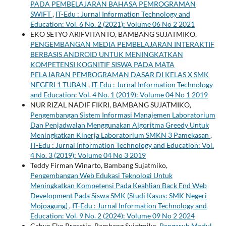
PADA PEMBELAJARAN BAHASA PEMROGRAMAN
SWIFT
,
IT-Edu : Jurnal Information Technology and
Education: Vol. 6 No. 2 (2021): Volume 06 No 2 2021
EKO SETYO ARIFVITANTO, BAMBANG SUJATMIKO,
PENGEMBANGAN MEDIA PEMBELAJARAN INTERAKTIF
BERBASIS ANDROID UNTUK MENINGKATKAN
KOMPETENSI KOGNITIF SISWA PADA MATA
PELAJARAN PEMROGRAMAN DASAR DI KELAS X SMK
NEGERI 1 TUBAN
,
IT-Edu : Jurnal Information Technology
and Education: Vol. 4 No. 1 (2019): Volume 04 No 1 2019
NUR RIZAL NADIF FIKRI, BAMBANG SUJATMIKO,
Pengembangan Sistem Informasi Manajemen Laboratorium
Dan Penjadwalan Menggunakan Algoritma Greedy Untuk
Meningkatkan Kinerja Laboratorium SMKN 3 Pamekasan
,
IT-Edu : Jurnal Information Technology and Education: Vol.
4 No. 3 (2019): Volume 04 No 3 2019
Teddy Firman Winarto, Bambang Sujatmiko,
Pengembangan Web Edukasi Teknologi Untuk
Meningkatkan Kompetensi Pada Keahlian Back End Web
Development Pada Siswa SMK (Studi Kasus: SMK Negeri
Mojoagung)
,
IT-Edu : Jurnal Information Technology and
Education: Vol. 9 No. 2 (2024): Volume 09 No 2 2024
Cahyo Eko Prasetio, Bambang Sujatmiko,
Pengaruh Modul