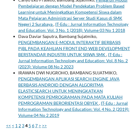
Pembelajaran dengan Model Pendekatan Problem Based
Learning untuk Meningkatkan Kompetensi Siswa dalam
Mata Pelajaran Administrasi Server Studi Kasus di SMK
Negeri 2 Surabaya
,
IT-Edu : Jurnal Information Technology
and Education: Vol. 3 No. 1 (2018): Volume 03 No 1 2018
Dava Daviar Saputra, Bambang Sujatmiko,
PENGEMBANGAN E-MODUL INTERAKTIF BERBASIS
PjBL PADA KEAHLIAN FRONT END WEB DEVELOPMENT
BERSTANDAR INDUSTRI UNTUK SISWA SMK
,
IT-Edu :
Jurnal Information Technology and Education: Vol. 8 No. 2
(2023): Volume 08 No 2 2023
IRAWAN DWI NUGROHO, BAMBANG SUJATMIKO,
PENGEMBANGAN APLIKASI SEARCH ENGINE JAVA
BERBASIS ANDROID DENGAN ALGORITMA
ELASTICSEARCH UNTUK MENINGKATKAN
KOMPETENSI PEMROGRAMAN PADA MATA KULIAH
PEMROGRAMAN BERORIENTASI OBYEK
,
IT-Edu : Jurnal
Information Technology and Education: Vol. 4 No. 2 (2019):
Volume 04 No 2 2019
<<
<
1
2
3
4
5
6
7
>
>>