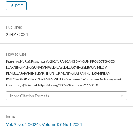
PDF
Published
23-01-2024
How to Cite
Prasetyo, M. R., & Prapanca, A. (2024). RANCANG BANGUN PROJECT BASED
LEARNING MENGGUNAKAN WEB-BASED LEARNING SEBAGAI MEDIA
PEMBELAJARAN INTERAKTIF UNTUK MENINGKATKAN KETERAMPILAN
PSIKOMOTOR PEMROGRAMAN WEB.
IT-Edu : Jurnal Information Technology and
Education
,
9
(1), 47–54. https://doi.org/10.26740/it-edu.v9i1.58558
More Citation Formats
Issue
Vol. 9 No. 1 (2024): Volume 09 No 1 2024