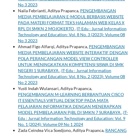
No 3 2023
Naila Febrianti, Aditya Prapanca,
PENGEMBANGAN
MEDIA PEMBELAJARAN E-MODUL BERBASIS WEBSITE
PADA MATERI FORMAT TEKS HALAMAN WEB KELAS X
RPL DI SMKN 2 MOJOKERTO
,
IT-Edu : Jurnal Information
Technology and Education: Vol. 8 No. 3 (2023): Volume 08
No 3 2023
Ahmad Figo Alfarqi, Aditya Prapanca,
PENGEMBANGAN
MEDIA PEMBELAJARAN WEBSITE INTERAKTIF DENGAN
POLA PERANCANGAN MODEL VIEW CONTROLLER
UNTUK MENINGKATKAN KOMPETENSI SISWA DI SMK
NEGERI 1 SURABAYA
,
IT-Edu : Jurnal Information
Technology and Education: Vol. 8 No. 2 (2023): Volume 08
No 2 2023
Yusti Indah Wulansari, Aditya Prapanca,
PENGEMBANGAN M-LEARNING BERBANTUAN CISCO
IT ESSENTIALS VIRTUAL DESKTOP PADA MATA
PELAJARAN INFORMATIKA DENGAN MENERAPKAN
MODEL PEMBELAJARAN PjBL DI SMKN 7 SURABAYA
,
IT-
Edu : Jurnal Information Technology and Education: Vol. 9
No. 1 (2024): Volume 09 No 1 2024
Zada Ceindea Vica Soedjono, Aditya Prapanca,
RANCANG