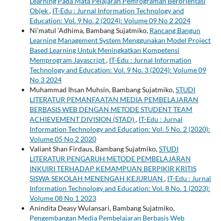
Learning Pada Mata Pelajaran Pemrograman Berorientasi
Objek
,
IT-Edu : Jurnal Information Technology and
Education: Vol. 9 No. 2 (2024): Volume 09 No 2 2024
Ni’matul ‘Adhima, Bambang Sujatmiko,
Rancang Bangun
Learning Management System Menggunakan Model Project
Based Learning Untuk Meningkatkan Kompetensi
Memprogram Javascript
,
IT-Edu : Jurnal Information
Technology and Education: Vol. 9 No. 3 (2024): Volume 09
No 3 2024
Muhammad Ihsan Muhsin, Bambang Sujatmiko,
STUDI
LITERATUR PEMANFAATAN MEDIA PEMBELAJARAN
BERBASIS WEB DENGAN METODE STUDENT TEAM
ACHIEVEMENT DIVISION (STAD)
,
IT-Edu : Jurnal
Information Technology and Education: Vol. 5 No. 2 (2020):
Volume 05 No 2 2020
Valiant Shan Firdaus, Bambang Sujatmiko,
STUDI
LITERATUR PENGARUH METODE PEMBELAJARAN
INKUIRI TERHADAP KEMAMPUAN BERPIKIR KRITIS
SISWA SEKOLAH MENENGAH KEJURUAN
,
IT-Edu : Jurnal
Information Technology and Education: Vol. 8 No. 1 (2023):
Volume 08 No 1 2023
Anindita Deasy Wulansari, Bambang Sujatmiko,
Pengembangan Media Pembelajaran Berbasis Web