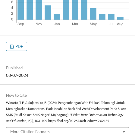
PDF
Published
08-07-2024
How to Cite
Winarto, T. F., & Sujatmiko, B. (2024). Pengembangan Web Edukasi Teknologi Untuk
Meningkatkan Kompetensi Pada Keahlian Back End Web Development Pada Siswa
SMK (Studi Kasus: SMK Negeri Mojoagung).
IT-Edu : Jurnal Information Technology
and Education
,
9
(2), 103–109. https://doi.org/10.26740/it-edu.v9i2.62135
More Citation Formats