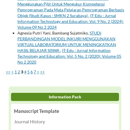
Menggunakan Pjbl Untuk Mengukur Kompetensi
Pemrograman Pada Mata Pelajaran Pemrograman Berbasis
Objek (Studi Kasus : SMKN 2 Surabaya)
,
IT-Edu : Jurnal
Information Technology and Education: Vol. 9 No. 2 (2024):
Volume 09 No 2 2024
Agnesia Putri Yani, Bambang Sujatmiko,
STUDI
PERBANDINGAN MODEL INKUIRI MENGGUNAKAN
VIRTUAL LABORATORIUM UNTUK MENINGKATKAN
HASIL BELAJAR SISWA
,
IT-Edu : Jurnal Information
Technology and Education: Vol. 5 No. 2 (2020): Volume 05
No 2 2020
<<
<
1
2
3
4
5
6
7
>
>>
Information Pack
Manuscript Template
Journal History