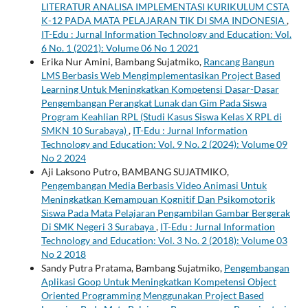
LITERATUR ANALISA IMPLEMENTASI KURIKULUM CSTA
K-12 PADA MATA PELAJARAN TIK DI SMA INDONESIA
,
IT-Edu : Jurnal Information Technology and Education: Vol.
6 No. 1 (2021): Volume 06 No 1 2021
Erika Nur Amini, Bambang Sujatmiko,
Rancang Bangun
LMS Berbasis Web Mengimplementasikan Project Based
Learning Untuk Meningkatkan Kompetensi Dasar-Dasar
Pengembangan Perangkat Lunak dan Gim Pada Siswa
Program Keahlian RPL (Studi Kasus Siswa Kelas X RPL di
SMKN 10 Surabaya)
,
IT-Edu : Jurnal Information
Technology and Education: Vol. 9 No. 2 (2024): Volume 09
No 2 2024
Aji Laksono Putro, BAMBANG SUJATMIKO,
Pengembangan Media Berbasis Video Animasi Untuk
Meningkatkan Kemampuan Kognitif Dan Psikomotorik
Siswa Pada Mata Pelajaran Pengambilan Gambar Bergerak
Di SMK Negeri 3 Surabaya
,
IT-Edu : Jurnal Information
Technology and Education: Vol. 3 No. 2 (2018): Volume 03
No 2 2018
Sandy Putra Pratama, Bambang Sujatmiko,
Pengembangan
Aplikasi Goop Untuk Meningkatkan Kompetensi Object
Oriented Programming Menggunakan Project Based