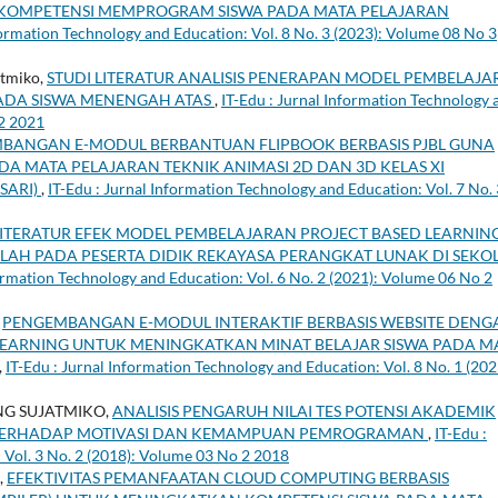
KOMPETENSI MEMPROGRAM SISWA PADA MATA PELAJARAN
formation Technology and Education: Vol. 8 No. 3 (2023): Volume 08 No 3
atmiko,
STUDI LITERATUR ANALISIS PENERAPAN MODEL PEMBELAJ
 PADA SISWA MENENGAH ATAS
,
IT-Edu : Jurnal Information Technology 
 2 2021
BANGAN E-MODUL BERBANTUAN FLIPBOOK BERBASIS PJBL GUNA
DA MATA PELAJARAN TEKNIK ANIMASI 2D DAN 3D KELAS XI
SARI)
,
IT-Edu : Jurnal Information Technology and Education: Vol. 7 No. 
LITERATUR EFEK MODEL PEMBELAJARAN PROJECT BASED LEARNIN
H PADA PESERTA DIDIK REKAYASA PERANGKAT LUNAK DI SEKO
formation Technology and Education: Vol. 6 No. 2 (2021): Volume 06 No 2
,
PENGEMBANGAN E-MODUL INTERAKTIF BERBASIS WEBSITE DENG
EARNING UNTUK MENINGKATKAN MINAT BELAJAR SISWA PADA M
,
IT-Edu : Jurnal Information Technology and Education: Vol. 8 No. 1 (202
G SUJATMIKO,
ANALISIS PENGARUH NILAI TES POTENSI AKADEMIK
 TERHADAP MOTIVASI DAN KEMAMPUAN PEMROGRAMAN
,
IT-Edu :
 Vol. 3 No. 2 (2018): Volume 03 No 2 2018
,
EFEKTIVITAS PEMANFAATAN CLOUD COMPUTING BERBASIS