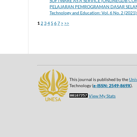
SOFTWARE AS A SERVICE (ONLINEGDB C
PELAJARAN PEMROGRAMAN DASAR SELAM
Technology and Education: Vol. 6 No. 2 (2021
1
2
3
4
5
6
7
>
>>
This journal is published by the
Uni
Technology (
e-ISSN: 2549-869X
).
View My Stats