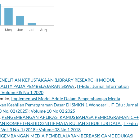
ENELITIAN KEPUSTAKAAN (LIBRARY RESEARCH) MODUL
ALITY PADA PEMBELAJARAN SISWA
,
IT-Edu : Jurnal Information
): Volume 05 No 1 2020
tmiko,
Implementasi Model Addie Dalam Pengembangan Media
tkan Keahlian Pemrograman Dasar Di SMKN 1 Wonoasri
,
IT-Edu : Jurnal
10 No. 02 (2025): Volume 10 No 02 2025
,
PENGEMBANGAN APLIKASI KAMUS BAHASA PEMROGRAMAN C++
N KOMPETENSI KOGNITIF MATA KULIAH STRUKTUR DATA
,
IT-Edu :
 Vol. 3 No. 1 (2018): Volume 03 No 1 2018
NGEMBANGAN MEDIA PEMBELAJARAN BERBASIS GAME EDUKASI