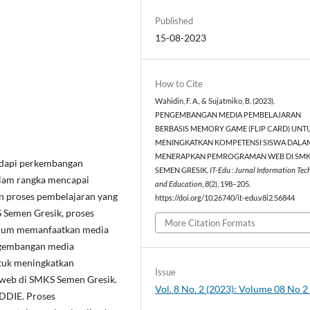
Published
15-08-2023
How to Cite
Wahidin, F. A., & Sujatmiko, B. (2023).
PENGEMBANGAN MEDIA PEMBELAJARAN
BERBASIS MEMORY GAME (FLIP CARD) UNT
MENINGKATKAN KOMPETENSI SISWA DALA
MENERAPKAN PEMROGRAMAN WEB DI SM
adapi perkembangan
SEMEN GRESIK.
IT-Edu : Jurnal Information Te
alam rangka mencapai
and Education
,
8
(2), 198–205.
an proses pembelajaran yang
https://doi.org/10.26740/it-edu.v8i2.56844
 Semen Gresik, proses
More Citation Formats
elum memanfaatkan media
pengembangan media
tuk meningkatkan
Issue
web di SMKS Semen Gresik.
Vol. 8 No. 2 (2023): Volume 08 No 
DDIE. Proses