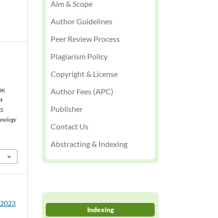
Aim & Scope
Author Guidelines
Peer Review Process
Plagiarism Policy
Copyright & License
Author Fees (APC)
UK
M
Publisher
KS
chnology
Contact Us
Abstracting & Indexing
2 2023
Indexing