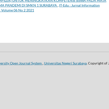
OMPILER) UNTUK MENINGKATKAN KOMPETENSI SISWA PADA MATA
A PANDEMI DI SMKN 1 SURABAYA
,
IT-Edu : Jurnal Information
): Volume 06 No 2 2021
versity Open Journal System
,
Universitas Negeri Surabaya
. Copyright of