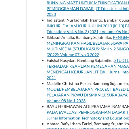
RUNNING MAZE UNTUK MENINGKATKAN 
PEMROGRAMAN DASAR
,
IT-Edu : Jurnal In
2023
Indiastanti Nurfadhilah Trianto, Bambang Suj
INKUIRI DALAM KURIKULUM 2013 (K-13)
Education: Vol. 6 No. 2 (2021): Volume 06 No
Ikhlasul Amalia, Bambang Sujatmiko,
PENGEM
MENINGKATKAN HASIL BELAJAR SISWA PA
MULTIMEDIA (STUDI KASUS: SMKN 2 SINGO
(2022): Volume 07 No 3 2022
Faishal Rusydan, Bambang Sujatmiko,
STUDI 
TERHADAP KEAHLIAN PEMECAHAN MASALA
MENENGAH KEJURUAN
,
IT-Edu : Jurnal In
2021
Madelin Christina Purba, Bambang Sujatmiko
MODEL PEMBELAJARAN PROJECT BASED L
PELAJARAN PKWU DI SMKN 10 SURABAYA
Volume 08 No 1 2023
BAYU HERMAWAN ADI PRATAMA, BAMBAN
PADA EVALUASI PEMROGRAMAN DASAR
Jurnal Information Technology and Education:
Ahmad Rafly Irham Farizi, Bambang Sujatmiko