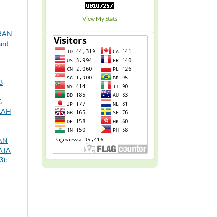
View My Stats
ARAN
and
3
G
LAH
AN
ATA
3):