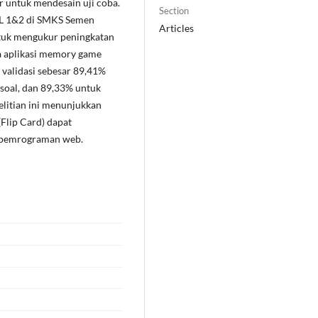
r untuk mendesain uji coba.
Section
 RPL 1&2 di SMKS Semen
Articles
ntuk mengukur peningkatan
a aplikasi memory game
validasi sebesar 89,41%
soal, dan 89,33% untuk
litian ini menunjukkan
lip Card) dapat
 pemrograman web.