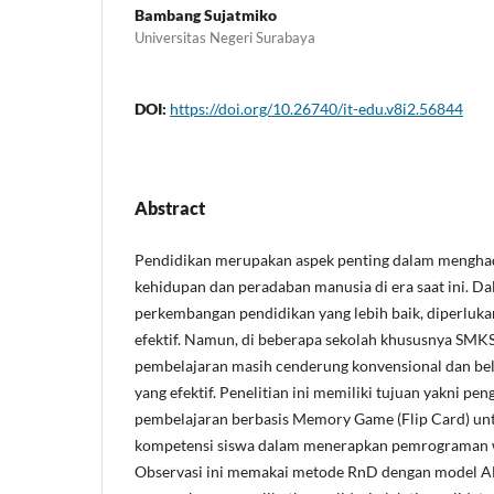
Bambang Sujatmiko
Universitas Negeri Surabaya
DOI:
https://doi.org/10.26740/it-edu.v8i2.56844
Abstract
Pendidikan merupakan aspek penting dalam mengh
kehidupan dan peradaban manusia di era saat ini. D
perkembangan pendidikan yang lebih baik, diperluk
efektif. Namun, di beberapa sekolah khususnya SMKS
pembelajaran masih cenderung konvensional dan b
yang efektif. Penelitian ini memiliki tujuan yakni 
pembelajaran berbasis Memory Game (Flip Card) un
kompetensi siswa dalam menerapkan pemrograman 
Observasi ini memakai metode RnD dengan model A