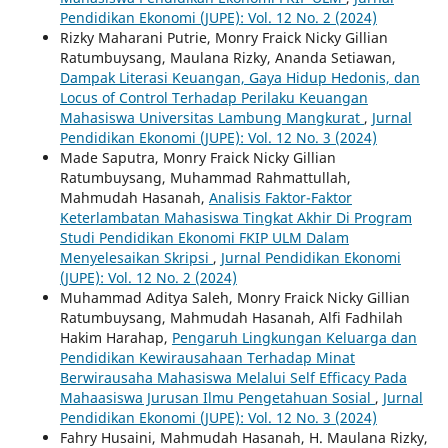
Pendidikan Ekonomi (JUPE): Vol. 12 No. 2 (2024)
Rizky Maharani Putrie, Monry Fraick Nicky Gillian
Ratumbuysang, Maulana Rizky, Ananda Setiawan,
Dampak Literasi Keuangan, Gaya Hidup Hedonis, dan
Locus of Control Terhadap Perilaku Keuangan
Mahasiswa Universitas Lambung Mangkurat
,
Jurnal
Pendidikan Ekonomi (JUPE): Vol. 12 No. 3 (2024)
Made Saputra, Monry Fraick Nicky Gillian
Ratumbuysang, Muhammad Rahmattullah,
Mahmudah Hasanah,
Analisis Faktor-Faktor
Keterlambatan Mahasiswa Tingkat Akhir Di Program
Studi Pendidikan Ekonomi FKIP ULM Dalam
Menyelesaikan Skripsi
,
Jurnal Pendidikan Ekonomi
(JUPE): Vol. 12 No. 2 (2024)
Muhammad Aditya Saleh, Monry Fraick Nicky Gillian
Ratumbuysang, Mahmudah Hasanah, Alfi Fadhilah
Hakim Harahap,
Pengaruh Lingkungan Keluarga dan
Pendidikan Kewirausahaan Terhadap Minat
Berwirausaha Mahasiswa Melalui Self Efficacy Pada
Mahaasiswa Jurusan Ilmu Pengetahuan Sosial
,
Jurnal
Pendidikan Ekonomi (JUPE): Vol. 12 No. 3 (2024)
Fahry Husaini, Mahmudah Hasanah, H. Maulana Rizky,