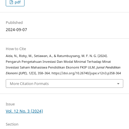
pdf
Published
2024-09-07
How to Cite
Aida, N., Rizky, M., Setiawan, A., & Ratumbuysang, M. F. N. G. (2024).
Pengaruh Pengetahuan Investasi Dan Modal Minimal Terhadap Minat
Investasi Saham Mahasiswa Pendidikan Ekonomi FKIP ULM.
Jurnal Pendidikan
Ekonomi (JUPE)
,
12
(3), 358–364. https://doi.org/10.26740/jupe.v12n3.p358-364
More Citation Formats
Issue
Vol. 12 No. 3 (2024)
Section