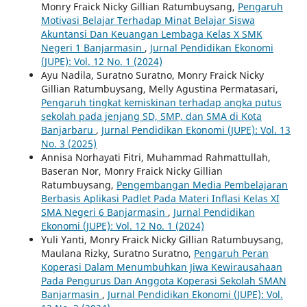
Monry Fraick Nicky Gillian Ratumbuysang,
Pengaruh
Motivasi Belajar Terhadap Minat Belajar Siswa
Akuntansi Dan Keuangan Lembaga Kelas X SMK
Negeri 1 Banjarmasin
,
Jurnal Pendidikan Ekonomi
(JUPE): Vol. 12 No. 1 (2024)
Ayu Nadila, Suratno Suratno, Monry Fraick Nicky
Gillian Ratumbuysang, Melly Agustina Permatasari,
Pengaruh tingkat kemiskinan terhadap angka putus
sekolah pada jenjang SD, SMP, dan SMA di Kota
Banjarbaru
,
Jurnal Pendidikan Ekonomi (JUPE): Vol. 13
No. 3 (2025)
Annisa Norhayati Fitri, Muhammad Rahmattullah,
Baseran Nor, Monry Fraick Nicky Gillian
Ratumbuysang,
Pengembangan Media Pembelajaran
Berbasis Aplikasi Padlet Pada Materi Inflasi Kelas XI
SMA Negeri 6 Banjarmasin
,
Jurnal Pendidikan
Ekonomi (JUPE): Vol. 12 No. 1 (2024)
Yuli Yanti, Monry Fraick Nicky Gillian Ratumbuysang,
Maulana Rizky, Suratno Suratno,
Pengaruh Peran
Koperasi Dalam Menumbuhkan Jiwa Kewirausahaan
Pada Pengurus Dan Anggota Koperasi Sekolah SMAN
Banjarmasin
,
Jurnal Pendidikan Ekonomi (JUPE): Vol.