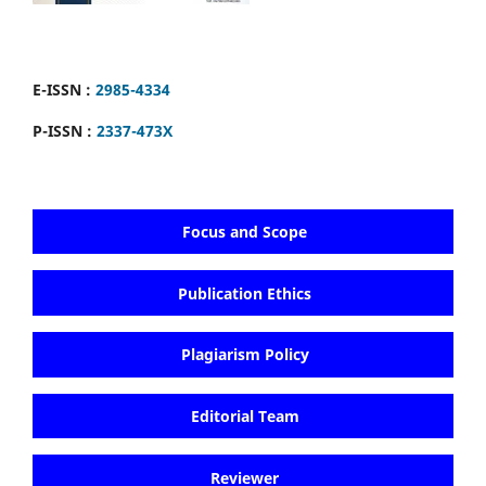
E-ISSN :
2985-4334
P-ISSN :
2337-473X
Focus and Scope
Publication Ethics
Plagiarism Policy
Editorial Team
Reviewer