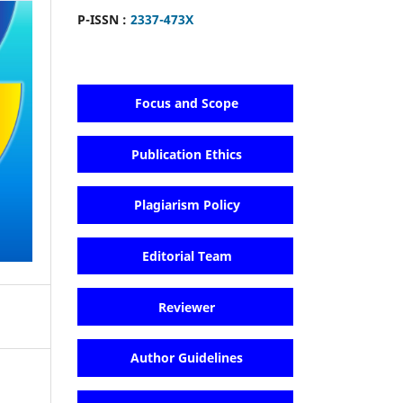
P-ISSN :
2337-473X
Focus and Scope
Publication Ethics
Plagiarism Policy
Editorial Team
Reviewer
Author Guidelines