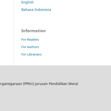
English
Bahasa Indonesia
Information
For Readers
For Authors
For Librarians
rganegaraan (PPKn) Jurusan Pendidikan Moral