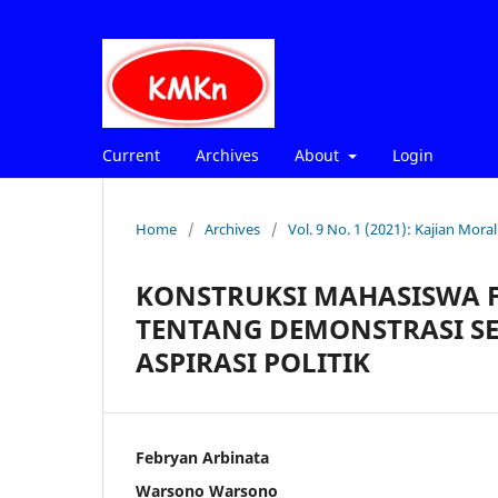
Current
Archives
About
Login
Home
/
Archives
/
Vol. 9 No. 1 (2021): Kajian Mo
KONSTRUKSI MAHASISWA 
TENTANG DEMONSTRASI S
ASPIRASI POLITIK
Febryan Arbinata
Warsono Warsono