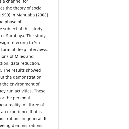
s a channel for
es the theory of social
(1990) in Manuaba (2008)
he phase of
e subject of this study is
y of Surabaya. The study
sign referring to Yin
e form of deep interviews.
ions of Miles and
tion, data reduction,
s. The results showed
out the demonstration
m the environment of
ey run activities. These
 or the personal
 a reality. All three of
f an experience that is
trations in general. It
 seeing demonstrations