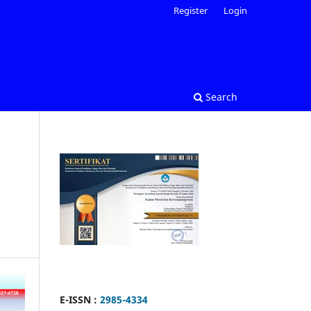
Register
Login
Search
E-ISSN :
2985-4334