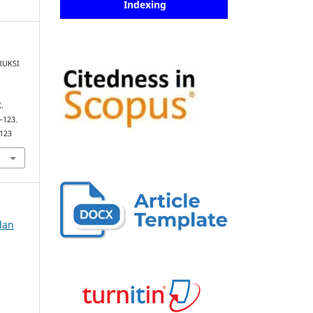
Indexing
TRUKSI
.
9–123.
-123
 dan