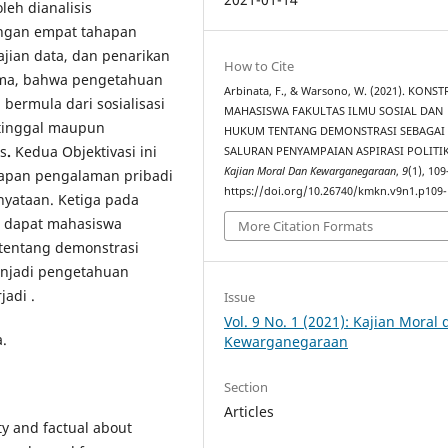
eh dianalisis
ngan empat tahapan
jian data, dan penarikan
How to Cite
ama, bahwa pengetahuan
Arbinata, F., & Warsono, W. (2021). KONS
bermula dari sosialisasi
MAHASISWA FAKULTAS ILMU SOSIAL DAN
 tinggal maupun
HUKUM TENTANG DEMONSTRASI SEBAGAI
s
.
Kedua Objektivasi ini
SALURAN PENYAMPAIAN ASPIRASI POLITIK
Kajian Moral Dan Kewarganegaraan
,
9
(1), 10
hapan pengalaman pribadi
https://doi.org/10.26740/kmkn.v9n1.p109
yataan. Ketiga pada
di dapat mahasiswa
More Citation Formats
tentang demonstrasi
enjadi pengetahuan
adi .
Issue
Vol. 9 No. 1 (2021): Kajian Moral
.
Kewarganegaraan
Section
Articles
ity and factual about