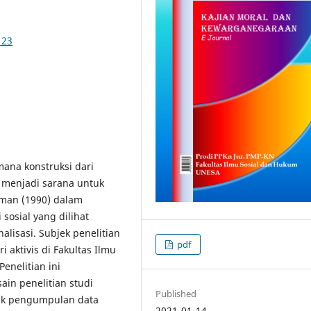
123
ana konstruksi dari
menjadi sarana untuk
kman (1990) dalam
osial yang dilihat
nalisasi. Subjek penelitian
pdf
 aktivis di Fakultas Ilmu
enelitian ini
in penelitian studi
Published
nik pengumpulan data
2021-01-14