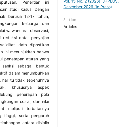
Vol. 15 No. 2 (2026): J+PLUS,
utusan. Penelitian ini
Desember 2026 (In Press)
sain studi kasus. Dengan
nak berusia 12-17 tahun,
Section
ingkungan keluarga dan
Articles
alui wawancara, observasi,
i reduksi data, penyajian
aliditas data dipastikan
tian ini menunjukkan bahwa
lui penetapan aturan yang
 sanksi sebagai bentuk
efektif dalam menumbuhkan
 hal itu tidak sepenuhnya
nak, khususnya aspek
dukung penerapan pola
ingkungan sosial, dan nilai
t meliputi terbatasnya
 tinggi, serta pengaruh
eimbangan antara disiplin