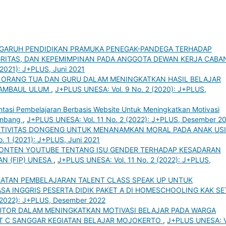
GARUH PENDIDIKAN PRAMUKA PENEGAK-PANDEGA TERHADAP
GRITAS, DAN KEPEMIMPINAN PADA ANGGOTA DEWAN KERJA CABA
2021): J+PLUS, Juni 2021
 ORANG TUA DAN GURU DALAM MENINGKATKAN HASIL BELAJAR
 MAMBAUL ULUM
,
J+PLUS UNESA: Vol. 9 No. 2 (2020): J+PLUS,
tasi Pembelajaran Berbasis Website Untuk Meningkatkan Motivasi
Jombang
,
J+PLUS UNESA: Vol. 11 No. 2 (2022): J+PLUS, Desember 2
KTIVITAS DONGENG UNTUK MENANAMKAN MORAL PADA ANAK US
. 1 (2021): J+PLUS, Juni 2021
ONTEN YOUTUBE TENTANG ISU GENDER TERHADAP KESADARAN
AN (FIP) UNESA
,
J+PLUS UNESA: Vol. 11 No. 2 (2022): J+PLUS,
ATAN PEMBELAJARAN TALENT CLASS SPEAK UP UNTUK
A INGGRIS PESERTA DIDIK PAKET A DI HOMESCHOOLING KAK S
(2022): J+PLUS, Desember 2022
UTOR DALAM MENINGKATKAN MOTIVASI BELAJAR PADA WARGA
ET C SANGGAR KEGIATAN BELAJAR MOJOKERTO
,
J+PLUS UNESA: V