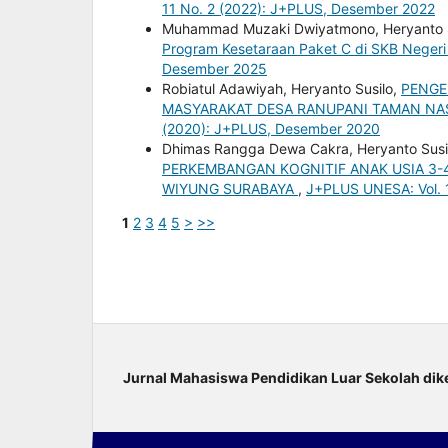
11 No. 2 (2022): J+PLUS, Desember 2022
Muhammad Muzaki Dwiyatmono, Heryanto S
Program Kesetaraan Paket C di SKB Neger
Desember 2025
Robiatul Adawiyah, Heryanto Susilo,
PENGE
MASYARAKAT DESA RANUPANI TAMAN N
(2020): J+PLUS, Desember 2020
Dhimas Rangga Dewa Cakra, Heryanto Susi
PERKEMBANGAN KOGNITIF ANAK USIA 3-4
WIYUNG SURABAYA
,
J+PLUS UNESA: Vol. 
1
2
3
4
5
>
>>
Jurnal Mahasiswa Pendidikan Luar Sekolah
dik