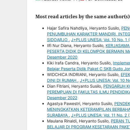
Most read articles by the same author(s)
Hajar Safira Nahdliya, Heryanto Susilo,
PEN
PENUMBUHAN KARAKTER MANDIRI, INTE
SIDOARJO
,
J+PLUS UNESA: Vol. 10 No. 1 (
Ilfi Nur Diana, Heryanto Susilo,
KERJASAMA
PESERTA DIDIK DI KELOMPOK BERMAIN
Desember 2020
Kiki Irafa Candra, Heryanto Susilo,
Implemen
Belajar Peserta Didik Paket C SKB Gudo 
WIDCHICA INDRIANI, Heryanto Susilo,
EFE
DINI DI RUMAH
,
J+PLUS UNESA: Vol. 10 No
Dian Fitriani, Heryanto Susilo,
PENGARUH K
PEREMPUAN DI FAKULTAS ILMU PENDIDIK
Desember 2022
Agastya Pawestri, Heryanto Susilo,
PENDEK
MENINGKATKAN KETERAMPILAN BERBAHAS
SURABAYA
,
J+PLUS UNESA: Vol. 11 No. 2 
Maulana Rinaldi, Heryanto Susilo,
PERAN T
BELAJAR DI PROGRAM KESETARAAN PAK