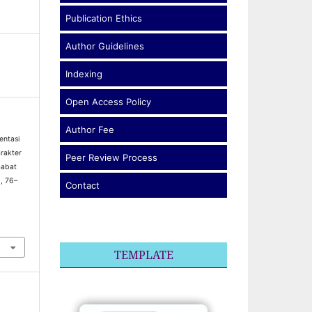
Publication Ethics
Author Guidelines
Indexing
Open Access Policy
Author Fee
entasi
rakter
Peer Review Process
Babat
), 76–
Contact
TEMPLATE