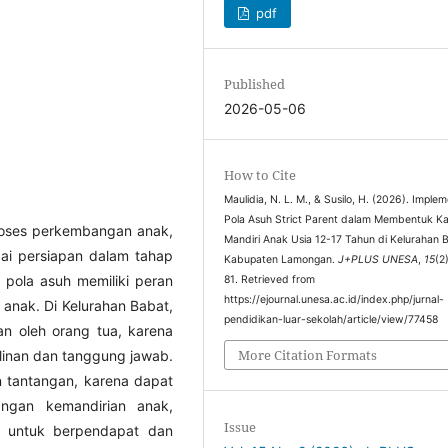
pdf
Published
2026-05-06
How to Cite
Maulidia, N. L. M., & Susilo, H. (2026). Implem
Pola Asuh Strict Parent dalam Membentuk Ka
roses perkembangan anak,
Mandiri Anak Usia 12-17 Tahun di Kelurahan 
ai persiapan dalam tahap
Kabupaten Lamongan.
J+PLUS UNESA
,
15
(2
 pola asuh memiliki peran
81. Retrieved from
https://ejournal.unesa.ac.id/index.php/jurnal-
anak. Di Kelurahan Babat,
pendidikan-luar-sekolah/article/view/77458
n oleh orang tua, karena
More Citation Formats
linan dan tanggung jawab.
 tantangan, karena dapat
ngan kemandirian anak,
Issue
n untuk berpendapat dan