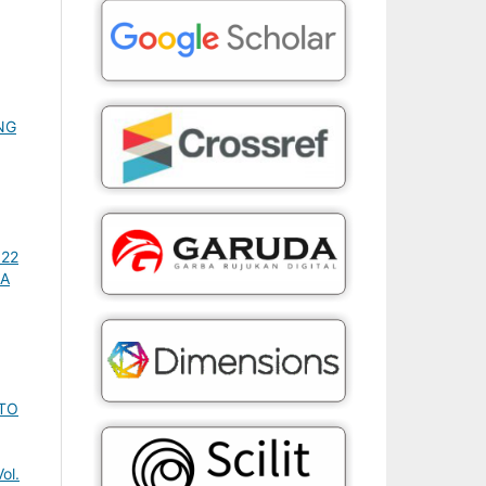
NG
022
IA
ETO
ol.