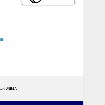
II
dikan UNESA