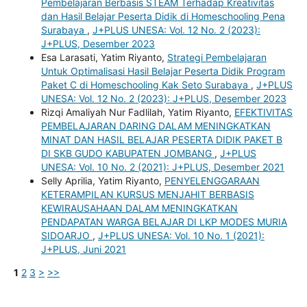
Pembelajaran Berbasis STEAM Terhadap Kreativitas
dan Hasil Belajar Peserta Didik di Homeschooling Pena
Surabaya
,
J+PLUS UNESA: Vol. 12 No. 2 (2023):
J+PLUS, Desember 2023
Esa Larasati, Yatim Riyanto,
Strategi Pembelajaran
Untuk Optimalisasi Hasil Belajar Peserta Didik Program
Paket C di Homeschooling Kak Seto Surabaya
,
J+PLUS
UNESA: Vol. 12 No. 2 (2023): J+PLUS, Desember 2023
Rizqi Amaliyah Nur Fadlilah, Yatim Riyanto,
EFEKTIVITAS
PEMBELAJARAN DARING DALAM MENINGKATKAN
MINAT DAN HASIL BELAJAR PESERTA DIDIK PAKET B
DI SKB GUDO KABUPATEN JOMBANG
,
J+PLUS
UNESA: Vol. 10 No. 2 (2021): J+PLUS, Desember 2021
Selly Aprilia, Yatim Riyanto,
PENYELENGGARAAN
KETERAMPILAN KURSUS MENJAHIT BERBASIS
KEWIRAUSAHAAN DALAM MENINGKATKAN
PENDAPATAN WARGA BELAJAR DI LKP MODES MURIA
SIDOARJO
,
J+PLUS UNESA: Vol. 10 No. 1 (2021):
J+PLUS, Juni 2021
1
2
3
>
>>