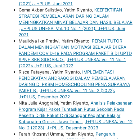
(2021): J+PLUS, Juni 2021
Gema Akbar Sulistiyo, Yatim Riyanto,
KEEFEKTIFAN
STRATEGI PEMBELAJARAN DARING DALAM
MENINGKATKAN MINAT BELAJAR DAN HASIL BELAJAR
,
J+PLUS UNESA: Vol. 10 No. 1 (2021): J+PLUS, Juni
2021
Maulidya Ika Pratiwi, Yatim Riyanto,
PERAN TUTOR
DALAM MENINGKATKAN MOTIVASI BELAJAR DI ERA
PANDEMI COVID-19 PADA PROGRAM PAKET B DI UPTD
SPNF SKB SIDOARJO
,
J+PLUS UNESA: Vol. 11 No. 1
(2022): J+PLUS, Juni 2022
Risca Fatayana, Yatim Riyanto,
IMPLEMENTASI
PENDEKATAN ANDRAGOGI DALAM PEMBELAJARAN
DARING DI PKBM HOMESCHOOLING PENA SURABAYA
PAKET B
,
J+PLUS UNESA: Vol. 11 No. 2 (2022):
J+PLUS, Desember 2022
Nita Julia Anggraini, Yatim Riyanto,
Analisis Pelaksanaan
Program Kejar Paket Tuntaskan Putus Sekolah Pada
Peserta Didik Paket C di Sanggar Kegiatan Belajar
Kabupaten Gresik, Jawa Timur
,
J+PLUS UNESA: Vol. 12
No. 2 (2023): J+PLUS, Desember 2023
Farah Khosravi Umma, Yatim Riyanto,
Pengaruh