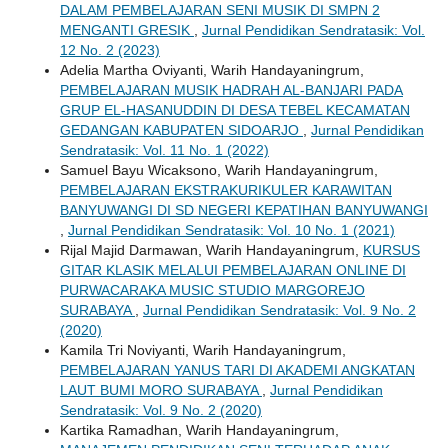
DALAM PEMBELAJARAN SENI MUSIK DI SMPN 2
MENGANTI GRESIK
,
Jurnal Pendidikan Sendratasik: Vol.
12 No. 2 (2023)
Adelia Martha Oviyanti, Warih Handayaningrum,
PEMBELAJARAN MUSIK HADRAH AL-BANJARI PADA
GRUP EL-HASANUDDIN DI DESA TEBEL KECAMATAN
GEDANGAN KABUPATEN SIDOARJO
,
Jurnal Pendidikan
Sendratasik: Vol. 11 No. 1 (2022)
Samuel Bayu Wicaksono, Warih Handayaningrum,
PEMBELAJARAN EKSTRAKURIKULER KARAWITAN
BANYUWANGI DI SD NEGERI KEPATIHAN BANYUWANGI
,
Jurnal Pendidikan Sendratasik: Vol. 10 No. 1 (2021)
Rijal Majid Darmawan, Warih Handayaningrum,
KURSUS
GITAR KLASIK MELALUI PEMBELAJARAN ONLINE DI
PURWACARAKA MUSIC STUDIO MARGOREJO
SURABAYA
,
Jurnal Pendidikan Sendratasik: Vol. 9 No. 2
(2020)
Kamila Tri Noviyanti, Warih Handayaningrum,
PEMBELAJARAN YANUS TARI DI AKADEMI ANGKATAN
LAUT BUMI MORO SURABAYA
,
Jurnal Pendidikan
Sendratasik: Vol. 9 No. 2 (2020)
Kartika Ramadhan, Warih Handayaningrum,