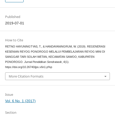
Published
2019-07-01
How to Cite
RETNO HAYUNINGTYAS, T., & HANDAYANINGRUM, W. (2019). REGENERASI
KESENIAN REYOG PONOROGO MELALUI PEMBELAJARAN REYOG MINI DI
SANGGAR TARI SOLAH WETAN, KECAMATAN SAWOO, KABUPATEN
PONOROGO.
Jurnal Pendidikan Sendratasik
,
6
(1).
https://doi.org/10.26740/jps.v6n1.p%p
More Citation Formats
Issue
Vol. 6 No. 1 (2017)
Section