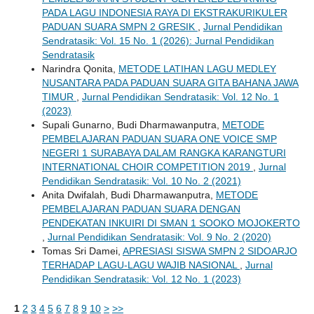
PADA LAGU INDONESIA RAYA DI EKSTRAKURIKULER
PADUAN SUARA SMPN 2 GRESIK
,
Jurnal Pendidikan
Sendratasik: Vol. 15 No. 1 (2026): Jurnal Pendidikan
Sendratasik
Narindra Qonita,
METODE LATIHAN LAGU MEDLEY
NUSANTARA PADA PADUAN SUARA GITA BAHANA JAWA
TIMUR
,
Jurnal Pendidikan Sendratasik: Vol. 12 No. 1
(2023)
Supali Gunarno, Budi Dharmawanputra,
METODE
PEMBELAJARAN PADUAN SUARA ONE VOICE SMP
NEGERI 1 SURABAYA DALAM RANGKA KARANGTURI
INTERNATIONAL CHOIR COMPETITION 2019
,
Jurnal
Pendidikan Sendratasik: Vol. 10 No. 2 (2021)
Anita Dwifalah, Budi Dharmawanputra,
METODE
PEMBELAJARAN PADUAN SUARA DENGAN
PENDEKATAN INKUIRI DI SMAN 1 SOOKO MOJOKERTO
,
Jurnal Pendidikan Sendratasik: Vol. 9 No. 2 (2020)
Tomas Sri Damei,
APRESIASI SISWA SMPN 2 SIDOARJO
TERHADAP LAGU-LAGU WAJIB NASIONAL
,
Jurnal
Pendidikan Sendratasik: Vol. 12 No. 1 (2023)
1
2
3
4
5
6
7
8
9
10
>
>>