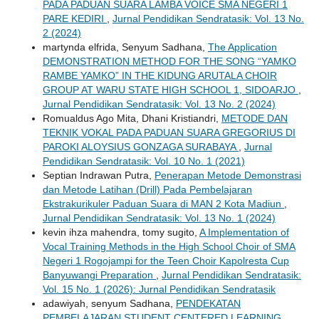
PADA PADUAN SUARA LAMBA VOICE SMA NEGERI 1
PARE KEDIRI
,
Jurnal Pendidikan Sendratasik: Vol. 13 No.
2 (2024)
martynda elfrida, Senyum Sadhana,
The Application
DEMONSTRATION METHOD FOR THE SONG “YAMKO
RAMBE YAMKO” IN THE KIDUNG ARUTALA CHOIR
GROUP AT WARU STATE HIGH SCHOOL 1, SIDOARJO
,
Jurnal Pendidikan Sendratasik: Vol. 13 No. 2 (2024)
Romualdus Ago Mita, Dhani Kristiandri,
METODE DAN
TEKNIK VOKAL PADA PADUAN SUARA GREGORIUS DI
PAROKI ALOYSIUS GONZAGA SURABAYA
,
Jurnal
Pendidikan Sendratasik: Vol. 10 No. 1 (2021)
Septian Indrawan Putra,
Penerapan Metode Demonstrasi
dan Metode Latihan (Drill) Pada Pembelajaran
Ekstrakurikuler Paduan Suara di MAN 2 Kota Madiun
,
Jurnal Pendidikan Sendratasik: Vol. 13 No. 1 (2024)
kevin ihza mahendra, tomy sugito,
A Implementation of
Vocal Training Methods in the High School Choir of SMA
Negeri 1 Rogojampi for the Teen Choir Kapolresta Cup
Banyuwangi Preparation
,
Jurnal Pendidikan Sendratasik:
Vol. 15 No. 1 (2026): Jurnal Pendidikan Sendratasik
adawiyah, senyum Sadhana,
PENDEKATAN
PEMBELAJARAN STUDENT CENTERED LEARNING