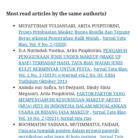
Most read articles by the same author(s)
MUFATTIHAH YULIANSARI, ARITA PUSPITORINI,
Proses Pembuatan Masker Bunga Rosella dan Tepung
Beras sebagai Pencerahan Kulit Wajah
,
Jurnal Tata
Rias: Vol. 9 No. 2 (2020)
D.A Nurindah Yustina, Arita Puspitorini,
PENGARUH
PENGGUNAAN JENIS UNDER MAKEUP (MAKE UP
BASE) TERHADAP HASIL TATA RIAS WAJAH JENIS
KULIT BERMINYAK UNTUK PESTA
,
Jurnal Tata Rias:
Vol. 2 No. 3 (2013): e-journal vol.2 No. 03, Edisi
Yudisium Oktober 2013
Aninda nur Safira, Sri Dwiyanti, Dindy Sinta
Megasari, Arita Puspitorini,
FAKTOR-FAKTOR YANG
MEMPENGARUHI KESUKSESAN MAKEUP ARTIST
(MUA) HITS DI INDONESIA DALAM MENJALANKAN
USAHA DI BIDANG JASA MAKEUP
,
Jurnal Tata Rias:
Vol. 10 No. 2 (2021): jurnal tata rias
ROCHMATINI YADIANA, MUTIMMATUL FAIDAH,
Upacara tumplak punjen dalam prosesi panggih
pernikahan adat jawa di kota malang
,
Jurnal Tata