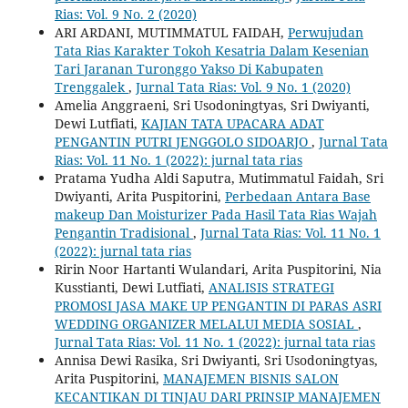
Rias: Vol. 9 No. 2 (2020)
ARI ARDANI, MUTIMMATUL FAIDAH,
Perwujudan
Tata Rias Karakter Tokoh Kesatria Dalam Kesenian
Tari Jaranan Turonggo Yakso Di Kabupaten
Trenggalek
,
Jurnal Tata Rias: Vol. 9 No. 1 (2020)
Amelia Anggraeni, Sri Usodoningtyas, Sri Dwiyanti,
Dewi Lutfiati,
KAJIAN TATA UPACARA ADAT
PENGANTIN PUTRI JENGGOLO SIDOARJO
,
Jurnal Tata
Rias: Vol. 11 No. 1 (2022): jurnal tata rias
Pratama Yudha Aldi Saputra, Mutimmatul Faidah, Sri
Dwiyanti, Arita Puspitorini,
Perbedaan Antara Base
makeup Dan Moisturizer Pada Hasil Tata Rias Wajah
Pengantin Tradisional
,
Jurnal Tata Rias: Vol. 11 No. 1
(2022): jurnal tata rias
Ririn Noor Hartanti Wulandari, Arita Puspitorini, Nia
Kusstianti, Dewi Lutfiati,
ANALISIS STRATEGI
PROMOSI JASA MAKE UP PENGANTIN DI PARAS ASRI
WEDDING ORGANIZER MELALUI MEDIA SOSIAL
,
Jurnal Tata Rias: Vol. 11 No. 1 (2022): jurnal tata rias
Annisa Dewi Rasika, Sri Dwiyanti, Sri Usodoningtyas,
Arita Puspitorini,
MANAJEMEN BISNIS SALON
KECANTIKAN DI TINJAU DARI PRINSIP MANAJEMEN