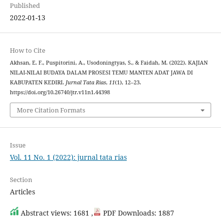
Published
2022-01-13
How to Cite
Akhsan, E. F., Puspitorini, A., Usodoningtyas, S., & Faidah, M. (2022). KAJIAN
NILAI-NILAI BUDAYA DALAM PROSESI TEMU MANTEN ADAT JAWA DI
KABUPATEN KEDIRI.
Jurnal Tata Rias
,
11
(1), 12–23.
https://doi.org/10.26740/jtr.v11n1.44398
More Citation Formats
Issue
Vol. 11 No. 1 (2022): jurnal tata rias
Section
Articles
Abstract views: 1681 ,
PDF Downloads: 1887