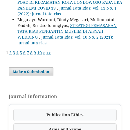
POAC DI KECAMATAN KOTA BONDOWOSO PADA ERA
PANDEMI COVID 19
,
Jurnal Tata Rias: Vol. 11 No. 1
(2022): jurnal tata rias
Mega ayu Wardani, Dindy Megasari, Mutimmatul
Faidah, Sri Usodoningtyas,
STRATEGI PEMASARAN
TATA RIAS PENGANTIN MUSLIM DI AISYAH
WEDDING
,
Jurnal Tata Rias: Vol. 10 No. 2 (2021):
jurnal tata rias
1
2
3
4
5
6
7
8
9
10
>
>>
Make a Submission
Journal Information
Publication Ethics
Aims and Scope