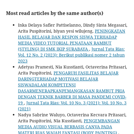
Most read articles by the same author(s)
Inka Delaya Safier Pattiselanno, Dindy Sinta Megasari,
Arita Puspitorini, biyan yesi wilujeng,
PENINGKATAN
HASIL BELAJAR DAN RESPON SISWA TERHADAP
MEDIA VIDEO TUTORIAL PENATAAN RAMBUT
(STYLING) DI SMK IKIP SURABAYA
,
Jurnal Tata Rias:
Vol. 12 No. 2 (2023): Berikut publikasi nomer 2 tahun
2023
Adetyas Pramesti, Nia Kusstianti, Octaverina Pritasari,
Arita Puspitorini,
PENGARUH FASILITAS BELAJAR
DARINGTERHADAP MOTIVASI BELAJAR
SISWADALAM KOMPETENSI
DASARMENERAPKANPEMANGKASAN RAMBUT PRIA
DENGAN TEKNIK BARBER DI MASA PANDEMI COVID-
19
,
Jurnal Tata Rias: Vol. 10 No. 3 (2021): Vol. 10 No. 3
(2021)
Nadya Sabrine Waluyo, Octaverina Kecvara Pritasari,
Arita Puspitorini, Nia Kusstianti,
PENGEMBANGAN
MEDIA AUDIO VISUAL BERBASIS CANVA PADA
MATERI RIAS WAJAH FANTASI (BODY PAINTING)
,