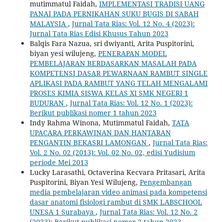
mutimmatul Faidah,
IMPLEMENTASI TRADISI UANG
PANAI PADA PERNIKAHAN SUKU BUGIS DI SABAH
MALAYSIA
,
Jurnal Tata Rias: Vol. 12 No. 4 (2023):
Jurnal Tata Rias Edisi Khusus Tahun 2023
Balqis Fara Nazua, sri dwiyanti, Arita Puspitorini,
biyan yesi wilujeng,
PENERAPAN MODEL
PEMBELAJARAN BERDASARKAN MASALAH PADA
KOMPETENSI DASAR PEWARNAAN RAMBUT SINGLE
APLIKASI PADA RAMBUT YANG TELAH MENGALAMI
PROSES KIMIA SISWA KELAS XI SMK NEGERI 1
BUDURAN
,
Jurnal Tata Rias: Vol. 12 No. 1 (2023):
Berikut publikasi nomer 1 tahun 2023
Indy Rahma Winona, Mutimmatul Faidah,
TATA
UPACARA PERKAWINAN DAN HANTARAN
PENGANTIN BEKASRI LAMONGAN
,
Jurnal Tata Rias:
Vol. 2 No. 02 (2013): Vol. 02 No. 02, edisi Yudisium
periode Mei 2013
Lucky Larasathi, Octaverina Kecvara Pritasari, Arita
Puspitorini, Biyan Yesi Wilujeng,
Pengembangan
media pembelajaran video animasi pada kompetensi
dasar anatomi fisiologi rambut di SMK LABSCHOOL
UNESA 1 Surabaya
,
Jurnal Tata Rias: Vol. 12 No. 2
(2023): Berikut publikasi nomer 2 tahun 2023