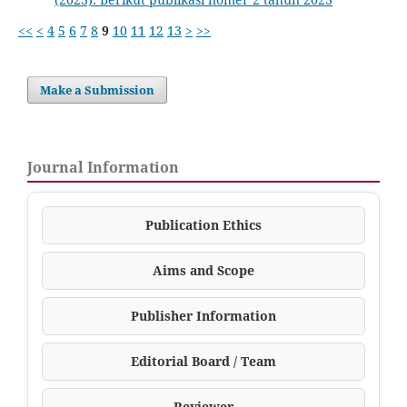
<<
<
4
5
6
7
8
9
10
11
12
13
>
>>
Make a Submission
Journal Information
Publication Ethics
Aims and Scope
Publisher Information
Editorial Board / Team
Reviewer