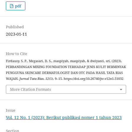
pdf
Published
2023-01-11
How to Cite
Firdausy, S. P., Megasari, D. S., maspiyah, maspiyah, & dwiyanti, sri. (2023).
PERBANDINGAN MIXING FOUNDATION TERHADAP JENIS KULIT BERMINYAK
PENGGUNA SKINCARE DERMATOLOGIST DAN OTC PADA HASIL TATA RIAS
WAJAH.
Jurnal Tata Rias
,
12
(1), 9–15. https://doi.org/10.26740/jtr.v12n1.51032
More Citation Formats
Issue
Vol. 12 No. 1 (2023): Berikut publikasi nomer 1 tahun 2023
Section