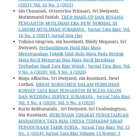
(2021): Vol. 10 No. 3 (2021)
Siti Chasanah, Octaverina Pritasari, Sri Dwiyanti,
Mutimmatul Faidah,
TREN MAKE-UP DAN BUSANA
PENGANTIN MUSLIMAH ERA NEW NORMAL DI
LAKSMI MUSLIMAH SURABAYA
,
Jurnal Tata Rias: Vol.
10 No. 2 (2021): jurnal tata rias
Yuliana ningrum, nia kusstianti, Dindy Megasari, Sri
Dwiyanti,
Perbandingan Hasil Rias Mata
Menggunakan Teknik Jahit Bulu Mata Pada Bentuk
Mata Kecil Menurun Dan Mata Kecil Mendatar
Terhadap Hasil Tata Rias Wajah
,
Jurnal Tata Rias: Vol.
9 No. 4 (2020): Vol. 9 No. 4 (2020)
Risqa Afkarina, Sri Dwiyanti, nia kusstianti, Dewi
Lutfiati,
MINAT KONSUMEN DALAM PEMILIHAN
KONSEP TATA RIAS PENGANTIN DI BLESS SALON
DAN WEDDING SERVICE SURABAYA
,
Jurnal Tata Rias:
Vol. 9 No. 4 (2020): Vol. 9 No. 4 (2020)
Karin Rekhananda , Sri Dwiyanti, Sri Usodoningtyas,
Nia Kusstianti,
HUBUNGAN TINGKAT PENGETAHUAN
MAHASISWA TATA RIAS UNESA TERHADAP SIKAP
PENGGUNAAN TABIR SURYA
,
Jurnal Tata Rias: Vol. 13
No. 3 (2024): Jurnal Tata Rias Volume 13 Nomer 3