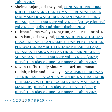
Tahun 2024
Shelma Anjani, Sri Dwiyanti,
PENGARUH PROPORSI
KULIT SEMANGKA DAN TOMAT TERHADAP HASIL
JADI MASKER WAJAH BERBAHAN DASAR TEPUNG
BERAS
,
Jurnal Tata Rias: Vol. 2 No. 3 (2013): e-journal
vol.2 No. 03, Edisi Yudisium Oktober 2013
Fatichatul Ilma Wahyu Ningrum, Arita Puspitorini, Nia
Kusstianti, Sri Dwiyanti,
PENGARUH PENGETAHUAN
DASAR KECANTIKAN RAMBUT DAN PENGETAHUAN
PERAWATAN RAMBUT TERHADAP HASIL BELAJAR
CREAMBATH SISWA KECANTIKAN SMK NEGERI 8
SURABAYA
,
Jurnal Tata Rias: Vol. 13 No. 2 (2024):
Jurnal Tata Rias Volume 13 Nomer 2 Tahun 2024
Novita Lutfia, Dindy Sinta Megasari, mutimmatul
Faidah, Nieke andina wijaya,
ANALISIS PERBEDAAN
TEKNIK RIAS PENGANTIN MODERN NATURAL LOOK
DI HAMAYA WEDDING GALLERY DAN MAELLAHF
MAKE UP
,
Jurnal Tata Rias: Vol. 13 No. 1 (2024):
Jurnal Tata Rias Volume 13 Nomer 1 Tahun 2024
<<
<
1
2
3
4
5
6
7
8
9
10
>
>>