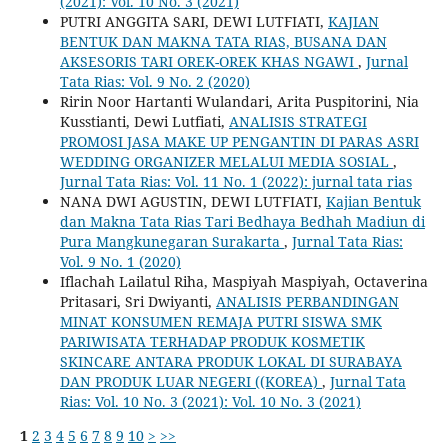
(2021): Vol. 10 No. 3 (2021)
PUTRI ANGGITA SARI, DEWI LUTFIATI,
KAJIAN
BENTUK DAN MAKNA TATA RIAS, BUSANA DAN
AKSESORIS TARI OREK-OREK KHAS NGAWI
,
Jurnal
Tata Rias: Vol. 9 No. 2 (2020)
Ririn Noor Hartanti Wulandari, Arita Puspitorini, Nia
Kusstianti, Dewi Lutfiati,
ANALISIS STRATEGI
PROMOSI JASA MAKE UP PENGANTIN DI PARAS ASRI
WEDDING ORGANIZER MELALUI MEDIA SOSIAL
,
Jurnal Tata Rias: Vol. 11 No. 1 (2022): jurnal tata rias
NANA DWI AGUSTIN, DEWI LUTFIATI,
Kajian Bentuk
dan Makna Tata Rias Tari Bedhaya Bedhah Madiun di
Pura Mangkunegaran Surakarta
,
Jurnal Tata Rias:
Vol. 9 No. 1 (2020)
Iflachah Lailatul Riha, Maspiyah Maspiyah, Octaverina
Pritasari, Sri Dwiyanti,
ANALISIS PERBANDINGAN
MINAT KONSUMEN REMAJA PUTRI SISWA SMK
PARIWISATA TERHADAP PRODUK KOSMETIK
SKINCARE ANTARA PRODUK LOKAL DI SURABAYA
DAN PRODUK LUAR NEGERI ((KOREA)
,
Jurnal Tata
Rias: Vol. 10 No. 3 (2021): Vol. 10 No. 3 (2021)
1
2
3
4
5
6
7
8
9
10
>
>>