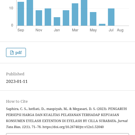
pdf
Published
2023-01-11
How to Cite
Saphira, C. S., lutfiati, D., maspiyah, M., & Megasari, D. S. (2023). PENGARUH
PERSEPSI HARGA DAN KUALITAS PELAYANAN TERHADAP KEPUASAN
KONSUMEN EYELASH EXTENTION DI EYELASH BY CILLA SURABAYA.
Jurnal
Tata Rias
,
12
(1), 71–78. https://doi.org/10.26740/jtr.v12n1.52040