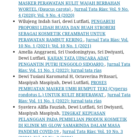
MASKER PERAWATAN KULIT WAJAH BERBAHAN
WORTEL (Daucus carota)
,
Jurnal Tata Rias: Vol. 9 No.
4 (2020): Vol. 9 No. 4 (2020)
Wilujeng Indah Sari, dewi Lutfiati,
PENGARUH
PROPORSI LIDAH BUAYA DAN BUAH STROBERI
SEBAGAI KOSMETIK CREAMBATH UNTUK
PERAWATAN RAMBUT KERING
,
Jurnal Tata Rias: Vol.
10 No. 1 (2021): Vol. 10 No. 1 (2021)
Amelia Anggraeni, Sri Usodoningtyas, Sri Dwiyanti,
Dewi Lutfiati,
KAJIAN TATA UPACARA ADAT
PENGANTIN PUTRI JENGGOLO SIDOARJO
,
Jurnal Tata
Rias: Vol. 11 No. 1 (2022): jurnal tata rias
Dewi Tusiani Karomatul H, Octaverina Pritasari,
Maspiyah Maspiyah, Dewi Lutfiati,
PROSES
PEMBUATAN MASKER UMBI RUMPUT TEKI (Cyperus
rondotus L.) UNTUK KULIT BERJERAWAT
,
Jurnal Tata
Rias: Vol. 11 No. 1 (2022): jurnal tata rias
Syaviera Alifia Fauziah, Dewi Lutfiati, Sri Dwiyanti,
Maspiyah Maspiyah,
TINGKAT KEPUASAN
PELANGGAN PADA PEMBELIAN PRODUK KOSMETIK
DI KLINIK MS GLOW SAMARINDA DALAM MASA
PANDEMI COVID-19
,
Jurnal Tata Rias: Vol. 10 No. 3