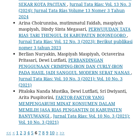
SEKAR KOTA PACITAN
,
Jurnal Tata Rias: Vol. 13 No. 3
(2024): Jurnal Tata Rias Volume 13 Nomer 3 Tahun
2024
Arina Choirunnisa, mutimmatul Faidah, maspiyah
maspiyah, Dindy Sinta Megasari,
PERWUJUDAN TATA
RIAS TARI THENGUL DI KABUPATEN BOJONEGORO
,
Jurnal Tata Rias: Vol. 12 No. 3 (2023): Berikut publikasi
nomer 3 tahun 2023
Berlian Nuryakin, Maspiyah Maspiyah, Octaverina
Pritasari, Dewi Lutfiati,
PERBANDINGAN
PENGGUNAAN CRIMPING-IRON DAN CURLY-IRON
PADA HASIL JADI SANGGUL MODERN SERAT NANAS
,
Jurnal Tata Rias: Vol. 10 No. 3 (2021): Vol. 10 No. 3
(2021)
Pitaloka Nanda Mustika, Dewi Lutfiati, Sri Dwiyanti,
Arita Puspitorini,
FAKTOR-FAKTOR YANG
MEMPENGARUHI MINAT KONSUMEN DALAM
MEMILIH JASA RIAS PENGANTIN DI KABUPATEN
BANYUWANGI
,
Jurnal Tata Rias: Vol. 10 No. 3 (2021):
Vol. 10 No. 3 (2021)
<<
<
1
2
3
4
5
6
7
8
9
10
>
>>