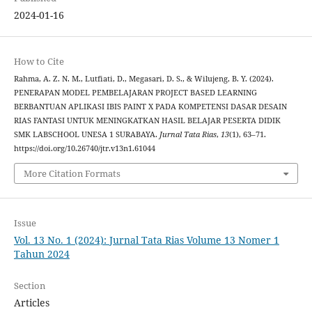
2024-01-16
How to Cite
Rahma, A. Z. N. M., Lutfiati, D., Megasari, D. S., & Wilujeng, B. Y. (2024).
PENERAPAN MODEL PEMBELAJARAN PROJECT BASED LEARNING
BERBANTUAN APLIKASI IBIS PAINT X PADA KOMPETENSI DASAR DESAIN
RIAS FANTASI UNTUK MENINGKATKAN HASIL BELAJAR PESERTA DIDIK
SMK LABSCHOOL UNESA 1 SURABAYA.
Jurnal Tata Rias
,
13
(1), 63–71.
https://doi.org/10.26740/jtr.v13n1.61044
More Citation Formats
Issue
Vol. 13 No. 1 (2024): Jurnal Tata Rias Volume 13 Nomer 1
Tahun 2024
Section
Articles