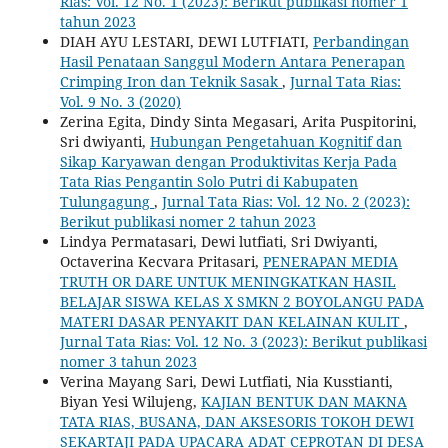
Rias: Vol. 12 No. 1 (2023): Berikut publikasi nomer 1
tahun 2023
DIAH AYU LESTARI, DEWI LUTFIATI,
Perbandingan
Hasil Penataan Sanggul Modern Antara Penerapan
Crimping Iron dan Teknik Sasak
,
Jurnal Tata Rias:
Vol. 9 No. 3 (2020)
Zerina Egita, Dindy Sinta Megasari, Arita Puspitorini,
Sri dwiyanti,
Hubungan Pengetahuan Kognitif dan
Sikap Karyawan dengan Produktivitas Kerja Pada
Tata Rias Pengantin Solo Putri di Kabupaten
Tulungagung
,
Jurnal Tata Rias: Vol. 12 No. 2 (2023):
Berikut publikasi nomer 2 tahun 2023
Lindya Permatasari, Dewi lutfiati, Sri Dwiyanti,
Octaverina Kecvara Pritasari,
PENERAPAN MEDIA
TRUTH OR DARE UNTUK MENINGKATKAN HASIL
BELAJAR SISWA KELAS X SMKN 2 BOYOLANGU PADA
MATERI DASAR PENYAKIT DAN KELAINAN KULIT
,
Jurnal Tata Rias: Vol. 12 No. 3 (2023): Berikut publikasi
nomer 3 tahun 2023
Verina Mayang Sari, Dewi Lutfiati, Nia Kusstianti,
Biyan Yesi Wilujeng,
KAJIAN BENTUK DAN MAKNA
TATA RIAS, BUSANA, DAN AKSESORIS TOKOH DEWI
SEKARTAJI PADA UPACARA ADAT CEPROTAN DI DESA