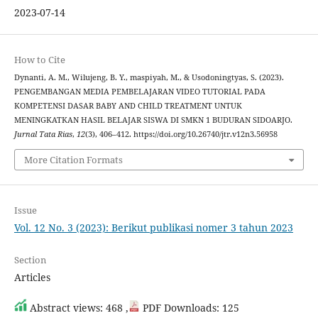
2023-07-14
How to Cite
Dynanti, A. M., Wilujeng, B. Y., maspiyah, M., & Usodoningtyas, S. (2023).
PENGEMBANGAN MEDIA PEMBELAJARAN VIDEO TUTORIAL PADA
KOMPETENSI DASAR BABY AND CHILD TREATMENT UNTUK
MENINGKATKAN HASIL BELAJAR SISWA DI SMKN 1 BUDURAN SIDOARJO.
Jurnal Tata Rias
,
12
(3), 406–412. https://doi.org/10.26740/jtr.v12n3.56958
More Citation Formats
Issue
Vol. 12 No. 3 (2023): Berikut publikasi nomer 3 tahun 2023
Section
Articles
Abstract views: 468 ,
PDF Downloads: 125