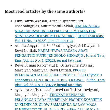
Most read articles by the same author(s)
Elfin Fauzia Akhsan, Arita Puspitorini, Sri
Usodoningtyas, Mutimmatul Faidah,
KAJIAN NILAI-
NILAI BUDAYA DALAM PROSESI TEMU MANTEN
ADAT JAWA DI KABUPATEN KEDIRI
,
Jurnal Tata Rias:
Vol. 11 No. 1 (2022): jurnal tata rias
Amelia Anggraeni, Sri Usodoningtyas, Sri Dwiyanti,
Dewi Lutfiati,
KAJIAN TATA UPACARA ADAT
PENGANTIN PUTRI JENGGOLO SIDOARJO
,
Jurnal Tata
Rias: Vol. 11 No. 1 (2022): jurnal tata rias
Dewi Tusiani Karomatul H, Octaverina Pritasari,
Maspiyah Maspiyah, Dewi Lutfiati,
PROSES
PEMBUATAN MASKER UMBI RUMPUT TEKI (Cyperus
rondotus L.) UNTUK KULIT BERJERAWAT
,
Jurnal Tata
Rias: Vol. 11 No. 1 (2022): jurnal tata rias
Syaviera Alifia Fauziah, Dewi Lutfiati, Sri Dwiyanti,
Maspiyah Maspiyah,
TINGKAT KEPUASAN
PELANGGAN PADA PEMBELIAN PRODUK KOSMETIK
DI KLINIK MS GLOW SAMARINDA DALAM MASA
PANDEMI COVID-19
,
Jurnal Tata Rias: Vol. 10 No. 3