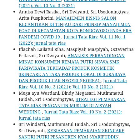
(2021): Vol. 10 No. 3 (2021)
Annisa Dewi Rasika, Sri Dwiyanti, Sri Usodoningtyas,
Arita Puspitorini,
MANAJEMEN BISNIS SALON
KECANTIKAN DI TINJAU DARI PRINSIP MANAJEMEN
POAC DI KECAMATAN KOTA BONDOWOSO PADA ERA
PANDEMI COVID 19
,
Jurnal Tata Rias: Vol. 11 No. 1
(2022): jurnal tata rias
Iflachah Lailatul Riha, Maspiyah Maspiyah, Octaverina
Pritasari, Sri Dwiyanti,
ANALISIS PERBANDINGAN
MINAT KONSUMEN REMAJA PUTRI SISWA SMK
PARIWISATA TERHADAP PRODUK KOSMETIK
SKINCARE ANTARA PRODUK LOKAL DI SURABAYA
DAN PRODUK LUAR NEGERI ((KOREA)
,
Jurnal Tata
Rias: Vol. 10 No. 3 (2021): Vol. 10 No. 3 (2021)
Mega ayu Wardani, Dindy Megasari, Mutimmatul
Faidah, Sri Usodoningtyas,
STRATEGI PEMASARAN
TATA RIAS PENGANTIN MUSLIM DI AISYAH
WEDDING
,
Jurnal Tata Rias: Vol. 10 No. 2 (2021):
jurnal tata rias
Sri Windarti, Mutimmatul Faidah, Sri Usodoningtyas,
Sri Dwiyanti,
KEBIASAAN PEMAKAIAN SKINCARE
SANTRI PUTRI PESANTREN KYAI SYARIFUDDIN