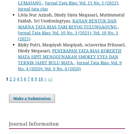
LUMAJANG
,
Jurnal Tata Rias: Vol. 11 No. 1 (2022):
jurnal tata rias
Livia Nur Azizah, Dindy Sinta Megasari, Mutimmatul
Faidah, Sri Usodoningtyas,
KAJIAN BENTUK DAN
MAKNA TATA RIAS TARI REYOG TULUNGAGUNG
,
Jurnal Tata Rias: Vol. 10 No. 3 (2021): Vol. 10 No. 3
(2021)
Rizky Putri, Maspiyah Maspiyah, octaverina Pritasari,
Dindy Megasari,
PENERAPAN TATA RIAS KOREKTIF
MATA SIPIT MENGGUNAKAN SMOKEY EYES DAN
TEKNIK JAHIT BULU MATA
,
Jurnal Tata Rias: Vol. 9
No. 4 (2020): Vol. 9 No. 4 (2020)
1
2
3
4
5
6
7
8
9
10
>
>>
Make a Submission
Journal Information