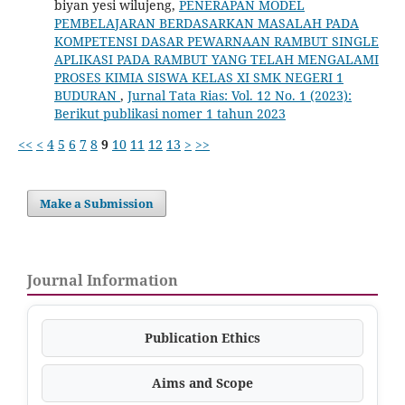
biyan yesi wilujeng,
PENERAPAN MODEL
PEMBELAJARAN BERDASARKAN MASALAH PADA
KOMPETENSI DASAR PEWARNAAN RAMBUT SINGLE
APLIKASI PADA RAMBUT YANG TELAH MENGALAMI
PROSES KIMIA SISWA KELAS XI SMK NEGERI 1
BUDURAN
,
Jurnal Tata Rias: Vol. 12 No. 1 (2023):
Berikut publikasi nomer 1 tahun 2023
<<
<
4
5
6
7
8
9
10
11
12
13
>
>>
Make a Submission
Journal Information
Publication Ethics
Aims and Scope