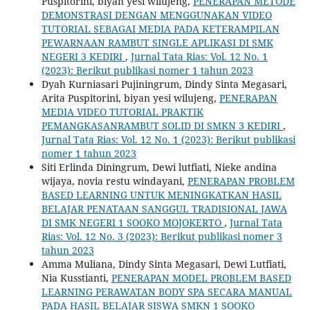
Puspitorini, biyan yesi wilujeng,
PENERAPAN METODE
DEMONSTRASI DENGAN MENGGUNAKAN VIDEO
TUTORIAL SEBAGAI MEDIA PADA KETERAMPILAN
PEWARNAAN RAMBUT SINGLE APLIKASI DI SMK
NEGERI 3 KEDIRI
,
Jurnal Tata Rias: Vol. 12 No. 1
(2023): Berikut publikasi nomer 1 tahun 2023
Dyah Kurniasari Pujiningrum, Dindy Sinta Megasari,
Arita Puspitorini, biyan yesi wilujeng,
PENERAPAN
MEDIA VIDEO TUTORIAL PRAKTIK
PEMANGKASANRAMBUT SOLID DI SMKN 3 KEDIRI
,
Jurnal Tata Rias: Vol. 12 No. 1 (2023): Berikut publikasi
nomer 1 tahun 2023
Siti Erlinda Diningrum, Dewi lutfiati, Nieke andina
wijaya, novia restu windayani,
PENERAPAN PROBLEM
BASED LEARNING UNTUK MENINGKATKAN HASIL
BELAJAR PENATAAN SANGGUL TRADISIONAL JAWA
DI SMK NEGERI 1 SOOKO MOJOKERTO
,
Jurnal Tata
Rias: Vol. 12 No. 3 (2023): Berikut publikasi nomer 3
tahun 2023
Amma Muliana, Dindy Sinta Megasari, Dewi Lutfiati,
Nia Kusstianti,
PENERAPAN MODEL PROBLEM BASED
LEARNING PERAWATAN BODY SPA SECARA MANUAL
PADA HASIL BELAJAR SISWA SMKN 1 SOOKO