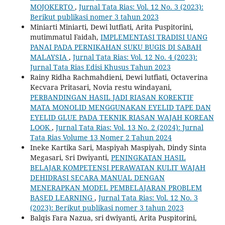
MOJOKERTO
,
Jurnal Tata Rias: Vol. 12 No. 3 (2023):
Berikut publikasi nomer 3 tahun 2023
Miniarti Miniarti, Dewi lutfiati, Arita Puspitorini,
mutimmatul Faidah,
IMPLEMENTASI TRADISI UANG
PANAI PADA PERNIKAHAN SUKU BUGIS DI SABAH
MALAYSIA
,
Jurnal Tata Rias: Vol. 12 No. 4 (2023):
Jurnal Tata Rias Edisi Khusus Tahun 2023
Rainy Ridha Rachmahdieni, Dewi lutfiati, Octaverina
Kecvara Pritasari, Novia restu windayani,
PERBANDINGAN HASIL JADI RIASAN KOREKTIF
MATA MONOLID MENGGUNAKAN EYELID TAPE DAN
EYELID GLUE PADA TEKNIK RIASAN WAJAH KOREAN
LOOK
,
Jurnal Tata Rias: Vol. 13 No. 2 (2024): Jurnal
Tata Rias Volume 13 Nomer 2 Tahun 2024
Ineke Kartika Sari, Maspiyah Maspiyah, Dindy Sinta
Megasari, Sri Dwiyanti,
PENINGKATAN HASIL
BELAJAR KOMPETENSI PERAWATAN KULIT WAJAH
DEHIDRASI SECARA MANUAL DENGAN
MENERAPKAN MODEL PEMBELAJARAN PROBLEM
BASED LEARNING
,
Jurnal Tata Rias: Vol. 12 No. 3
(2023): Berikut publikasi nomer 3 tahun 2023
Balqis Fara Nazua, sri dwiyanti, Arita Puspitorini,