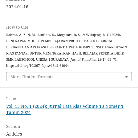
2024-01-16
How to Cite
Rahma, A. Z. N. M., Lutfiati, D., Megasari, D. S., & Wilujeng, B. Y. (2024).
PENERAPAN MODEL PEMBELAJARAN PROJECT BASED LEARNING
BERBANTUAN APLIKASI IBIS PAINT X PADA KOMPETENSI DASAR DESAIN
RIAS FANTASI UNTUK MENINGKATKAN HASIL BELAJAR PESERTA DIDIK
SMK LABSCHOOL UNESA 1 SURABAYA.
Jurnal Tata Rias
,
13
(1), 63–71.
https://doi.org/10.26740/jtr.v13n1.61044
More Citation Formats
Issue
Vol. 13 No. 1 (2024): Jurnal Tata Rias Volume 13 Nomer 1
Tahun 2024
Section
Articles