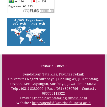
Editorial Office :
Pendidikan Tata Rias, Fakultas Teknik
Universitas Negeri Surabaya | Gedung A1, Jl. Ketintang,
UNESA, Kec. Gayungan, Surabaya, Jawa Timur 60231
Telp : (031) 8280009 | Fax : (031) 8280796 | Contact :
085733115522
Email :
s1pendidikantatarias@unesa.ac.id
Website :
https://pendidikan-rias.ft.unesa.ac.id