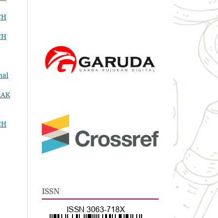
CH
CH
nal
RAK
CH
ISSN