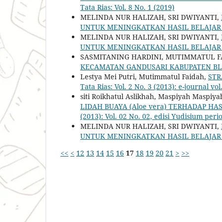
Tata Rias: Vol. 8 No. 1 (2019)
MELINDA NUR HALIZAH, SRI DWIYANTI,
UNTUK MENINGKATKAN HASIL BELAJAR
MELINDA NUR HALIZAH, SRI DWIYANTI,
UNTUK MENINGKATKAN HASIL BELAJAR
SASMITANING HARDINI, MUTIMMATUL F
KECAMATAN GANDUSARI KABUPATEN B
Lestya Mei Putri, Mutimmatul Faidah,
STR
Tata Rias: Vol. 2 No. 3 (2013): e-journal v
siti Roikhatul Aslikhah, Maspiyah Maspiya
LIDAH BUAYA (Aloe vera) TERHADAP H
(2013): Vol. 02 No. 02, edisi Yudisium per
MELINDA NUR HALIZAH, SRI DWIYANTI,
UNTUK MENINGKATKAN HASIL BELAJAR
<<
<
12
13
14
15
16
17
18
19
20
21
>
>>