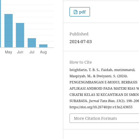
pdf
Published
2024-07-03
How to Cite
Istighfarin, T. B. S., Faidah, mutimmatul,
Maspiyah, M., & Dwiyanti, S. (2024).
PENGENGMBANGAN E-MODUL BERBASIS
APLIKASI ANDROID PADA MATERI RIAS 
CIKATRI KELAS XI KECANTIKAN DI SMKN
SURABAYA.
Jurnal Tata Rias
,
13
(2), 198–206
https://doi.org/10.26740/jtr.v13n2.63655
More Citation Formats