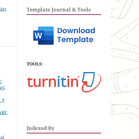
Rias
Template Journal & Tools
TOOLS:
E
NG
. 9
ARE
Indexed By
al