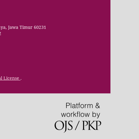
aya, Jawa Timur 60231
2
al License
.