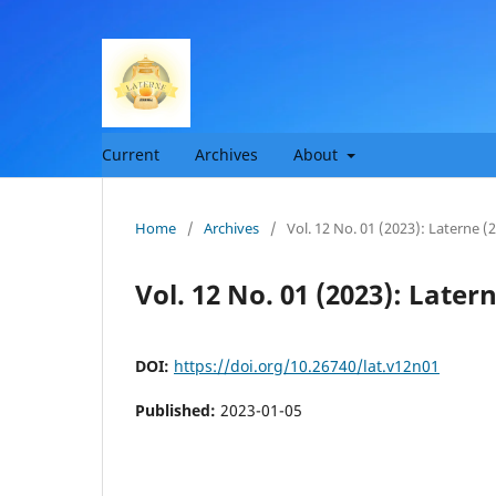
Current
Archives
About
Home
/
Archives
/
Vol. 12 No. 01 (2023): Laterne (
Vol. 12 No. 01 (2023): Later
DOI:
https://doi.org/10.26740/lat.v12n01
Published:
2023-01-05