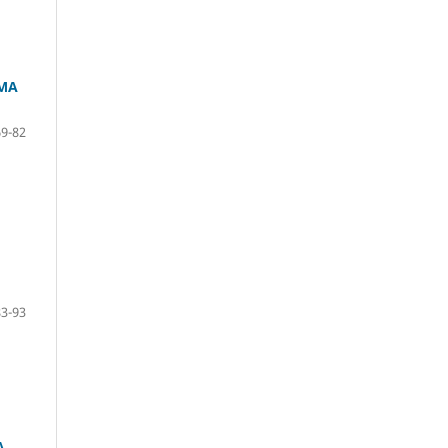
SMA
69-82
83-93
A