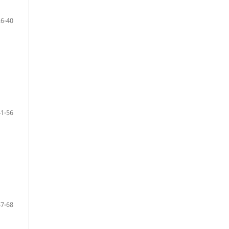
26-40
41-56
57-68