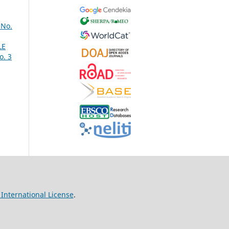
 No.
LE
o. 3
International License
.