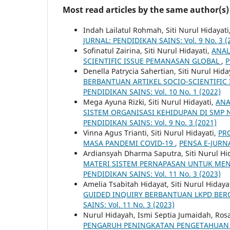
Most read articles by the same author(s)
Indah Lailatul Rohmah, Siti Nurul Hidayati
JURNAL: PENDIDIKAN SAINS: Vol. 9 No. 3 (
Sofinatul Zairina, Siti Nurul Hidayati,
ANAL
SCIENTIFIC ISSUE PEMANASAN GLOBAL
,
P
Denella Patrycia Sahertian, Siti Nurul Hida
BERBANTUAN ARTIKEL SOCIO-SCIENTIFIC 
PENDIDIKAN SAINS: Vol. 10 No. 1 (2022)
Mega Ayuna Rizki, Siti Nurul Hidayati,
ANA
SISTEM ORGANISASI KEHIDUPAN DI SMP 
PENDIDIKAN SAINS: Vol. 9 No. 3 (2021)
Vinna Agus Trianti, Siti Nurul Hidayati,
PR
MASA PANDEMI COVID-19
,
PENSA E-JURNA
Ardiansyah Dharma Saputra, Siti Nurul Hi
MATERI SISTEM PERNAPASAN UNTUK MENI
PENDIDIKAN SAINS: Vol. 11 No. 3 (2023)
Amelia Tsabitah Hidayat, Siti Nurul Hidaya
GUIDED INQUIRY BERBANTUAN LKPD BERO
SAINS: Vol. 11 No. 3 (2023)
Nurul Hidayah, Ismi Septia Jumaidah, Rosa L
PENGARUH PENINGKATAN PENGETAHUAN 