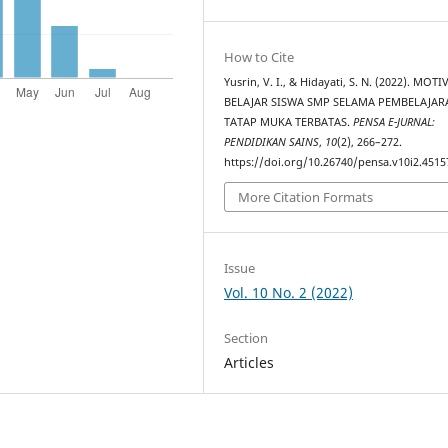
How to Cite
Yusrin, V. I., & Hidayati, S. N. (2022). MOTI
BELAJAR SISWA SMP SELAMA PEMBELAJAR
TATAP MUKA TERBATAS.
PENSA E-JURNAL:
PENDIDIKAN SAINS
,
10
(2), 266–272.
https://doi.org/10.26740/pensa.v10i2.4515
More Citation Formats
Issue
Vol. 10 No. 2 (2022)
Section
Articles