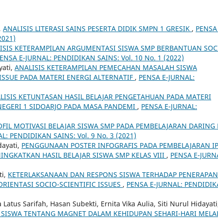
,
ANALISIS LITERASI SAINS PESERTA DIDIK SMPN 1 GRESIK
,
PENSA 
2021)
ISIS KETERAMPILAN ARGUMENTASI SISWA SMP BERBANTUAN SOC
ENSA E-JURNAL: PENDIDIKAN SAINS: Vol. 10 No. 1 (2022)
yati,
ANALISIS KETERAMPILAN PEMECAHAN MASALAH SISWA
ISSUE PADA MATERI ENERGI ALTERNATIF
,
PENSA E-JURNAL:
LISIS KETUNTASAN HASIL BELAJAR PENGETAHUAN PADA MATERI
NEGERI 1 SIDOARJO PADA MASA PANDEMI
,
PENSA E-JURNAL:
OFIL MOTIVASI BELAJAR SISWA SMP PADA PEMBELAJARAN DARING 
L: PENDIDIKAN SAINS: Vol. 9 No. 3 (2021)
dayati,
PENGGUNAAN POSTER INFOGRAFIS PADA PEMBELAJARAN I
NGKATKAN HASIL BELAJAR SISWA SMP KELAS VIII
,
PENSA E-JURN
ti,
KETERLAKSANAAN DAN RESPONS SISWA TERHADAP PENERAPAN
RIENTASI SOCIO-SCIENTIFIC ISSUES
,
PENSA E-JURNAL: PENDIDI
atus Sarifah, Hasan Subekti, Ernita Vika Aulia, Siti Nurul Hidayati
SISWA TENTANG MAGNET DALAM KEHIDUPAN SEHARI-HARI MELA