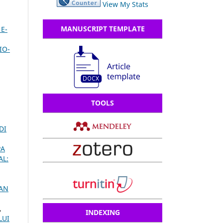
View My Stats
MANUSCRIPT TEMPLATE
E-
IO-
TOOLS
DI
PA
AL:
KAN
,
INDEXING
LUI