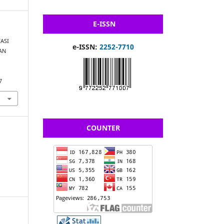
E-ISSN
VASI
e-ISSN:
2252-7710
AN
7
COUNTER