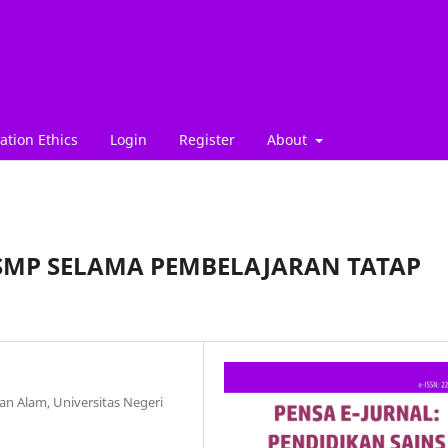
ation Ethics
Login
Register
About
 SMP SELAMA PEMBELAJARAN TATAP
n Alam, Universitas Negeri