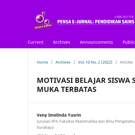
Current
Archives
Announcements
Public
Home
/
Archives
/
Vol. 10 No. 2 (2022)
/
Articles
MOTIVASI BELAJAR SISWA
MUKA TERBATAS
Veny Imelinda Yusrin
Jurusan IPA, Fakultas Matematika dan Ilmu Pengetahua
Surabaya