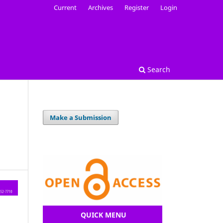
Current
Archives
Register
Login
Search
Make a Submission
QUICK MENU