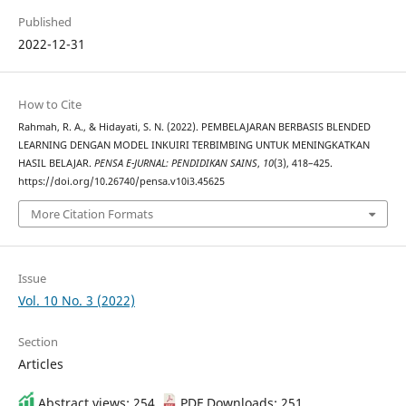
Published
2022-12-31
How to Cite
Rahmah, R. A., & Hidayati, S. N. (2022). PEMBELAJARAN BERBASIS BLENDED
LEARNING DENGAN MODEL INKUIRI TERBIMBING UNTUK MENINGKATKAN
HASIL BELAJAR.
PENSA E-JURNAL: PENDIDIKAN SAINS
,
10
(3), 418–425.
https://doi.org/10.26740/pensa.v10i3.45625
More Citation Formats
Issue
Vol. 10 No. 3 (2022)
Section
Articles
Abstract views: 254 ,
PDF Downloads: 251