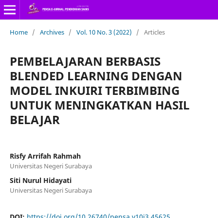
Home
/
Archives
/
Vol. 10 No. 3 (2022)
/
Articles
PEMBELAJARAN BERBASIS
BLENDED LEARNING DENGAN
MODEL INKUIRI TERBIMBING
UNTUK MENINGKATKAN HASIL
BELAJAR
Risfy Arrifah Rahmah
Universitas Negeri Surabaya
Siti Nurul Hidayati
Universitas Negeri Surabaya
DOI:
https://doi.org/10.26740/pensa.v10i3.45625