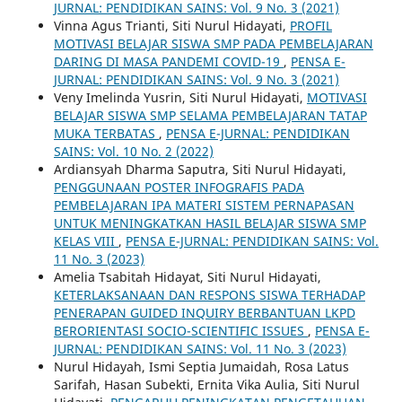
JURNAL: PENDIDIKAN SAINS: Vol. 9 No. 3 (2021)
Vinna Agus Trianti, Siti Nurul Hidayati,
PROFIL
MOTIVASI BELAJAR SISWA SMP PADA PEMBELAJARAN
DARING DI MASA PANDEMI COVID-19
,
PENSA E-
JURNAL: PENDIDIKAN SAINS: Vol. 9 No. 3 (2021)
Veny Imelinda Yusrin, Siti Nurul Hidayati,
MOTIVASI
BELAJAR SISWA SMP SELAMA PEMBELAJARAN TATAP
MUKA TERBATAS
,
PENSA E-JURNAL: PENDIDIKAN
SAINS: Vol. 10 No. 2 (2022)
Ardiansyah Dharma Saputra, Siti Nurul Hidayati,
PENGGUNAAN POSTER INFOGRAFIS PADA
PEMBELAJARAN IPA MATERI SISTEM PERNAPASAN
UNTUK MENINGKATKAN HASIL BELAJAR SISWA SMP
KELAS VIII
,
PENSA E-JURNAL: PENDIDIKAN SAINS: Vol.
11 No. 3 (2023)
Amelia Tsabitah Hidayat, Siti Nurul Hidayati,
KETERLAKSANAAN DAN RESPONS SISWA TERHADAP
PENERAPAN GUIDED INQUIRY BERBANTUAN LKPD
BERORIENTASI SOCIO-SCIENTIFIC ISSUES
,
PENSA E-
JURNAL: PENDIDIKAN SAINS: Vol. 11 No. 3 (2023)
Nurul Hidayah, Ismi Septia Jumaidah, Rosa Latus
Sarifah, Hasan Subekti, Ernita Vika Aulia, Siti Nurul