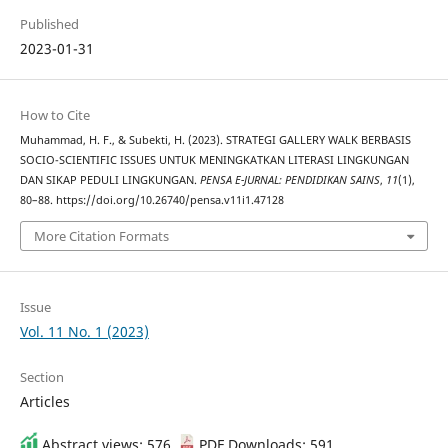
Published
2023-01-31
How to Cite
Muhammad, H. F., & Subekti, H. (2023). STRATEGI GALLERY WALK BERBASIS
SOCIO-SCIENTIFIC ISSUES UNTUK MENINGKATKAN LITERASI LINGKUNGAN
DAN SIKAP PEDULI LINGKUNGAN.
PENSA E-JURNAL: PENDIDIKAN SAINS
,
11
(1),
80–88. https://doi.org/10.26740/pensa.v11i1.47128
More Citation Formats
Issue
Vol. 11 No. 1 (2023)
Section
Articles
Abstract views: 576 ,
PDF Downloads: 591