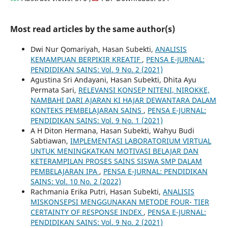
Most read articles by the same author(s)
Dwi Nur Qomariyah, Hasan Subekti,
ANALISIS
KEMAMPUAN BERPIKIR KREATIF
,
PENSA E-JURNAL:
PENDIDIKAN SAINS: Vol. 9 No. 2 (2021)
Agustina Sri Andayani, Hasan Subekti, Dhita Ayu
Permata Sari,
RELEVANSI KONSEP NITENI, NIROKKE,
NAMBAHI DARI AJARAN KI HAJAR DEWANTARA DALAM
KONTEKS PEMBELAJARAN SAINS
,
PENSA E-JURNAL:
PENDIDIKAN SAINS: Vol. 9 No. 1 (2021)
A H Diton Hermana, Hasan Subekti, Wahyu Budi
Sabtiawan,
IMPLEMENTASI LABORATORIUM VIRTUAL
UNTUK MENINGKATKAN MOTIVASI BELAJAR DAN
KETERAMPILAN PROSES SAINS SISWA SMP DALAM
PEMBELAJARAN IPA
,
PENSA E-JURNAL: PENDIDIKAN
SAINS: Vol. 10 No. 2 (2022)
Rachmania Erika Putri, Hasan Subekti,
ANALISIS
MISKONSEPSI MENGGUNAKAN METODE FOUR- TIER
CERTAINTY OF RESPONSE INDEX
,
PENSA E-JURNAL:
PENDIDIKAN SAINS: Vol. 9 No. 2 (2021)