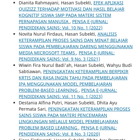
Dianita Rahmayani, Hasan Subekti,
EFEK APLIKASI
QUIZIZZ TERHADAP MOTIVASI DAN HASIL BELAJAR
KOGNITIF SISWA SMP PADA MATERI SISTEM
PERNAPASAN MANUSIA
,
PENSA E-JURNAL:
PENDIDIKAN SAINS: Vol. 10 No. 1 (2022)
Novita Nurul Firdaus, Hasan Subekti,
ANALISIS
KETERAMPILAN PROSES SAINS DAN MINAT BELAJAR
SISWA PADA PEMBELAJARAN DARING MENGGUNAKAN
MEDIA MICROSOFT TEAMS
,
PENSA E-JURNAL:
PENDIDIKAN SAINS: Vol. 9 No. 3 (2021)
Wiwin Fira Nurul Badi'ah, Hasan Subekti, Wahyu Budi
Sabtiawan,
PENINGKATAN KETERAMPILAN BERPIKIR
KRTIS DAN RASA INGIN TAHU PADA PEMBELAJARAN
IPA MENGGUNAKAN MODEL PEMBELAJARAN
PROBLEM-BASED LEARNING
,
PENSA E-JURNAL:
PENDIDIKAN SAINS: Vol. 11 No. 1 (2023)
Destania Alfina Putri, Hasan Subekti, Dhita Ayu
Permata Sari,
PENINGKATAN KETERAMPILAN PROSES
SAINS SISWA PADA MATERI PENCEMARAN
LINGKUNGAN MELALUI MODEL PEMBELAJARAN
PROBLEM BASED LEARNING
,
PENSA E-JURNAL:
PENDIDIKAN SAINS: Vol. 8 No. 3 (2020)