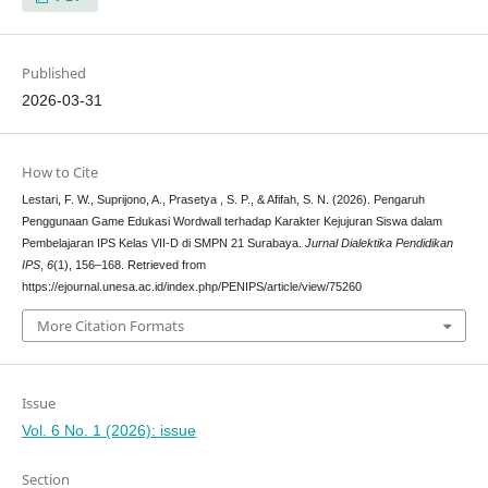
Published
2026-03-31
How to Cite
Lestari, F. W., Suprijono, A., Prasetya , S. P., & Afifah, S. N. (2026). Pengaruh
Penggunaan Game Edukasi Wordwall terhadap Karakter Kejujuran Siswa dalam
Pembelajaran IPS Kelas VII-D di SMPN 21 Surabaya.
Jurnal Dialektika Pendidikan
IPS
,
6
(1), 156–168. Retrieved from
https://ejournal.unesa.ac.id/index.php/PENIPS/article/view/75260
More Citation Formats
Issue
Vol. 6 No. 1 (2026): issue
Section