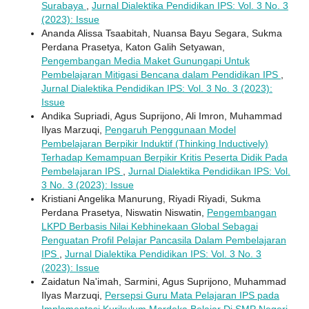
Surabaya
,
Jurnal Dialektika Pendidikan IPS: Vol. 3 No. 3
(2023): Issue
Ananda Alissa Tsaabitah, Nuansa Bayu Segara, Sukma
Perdana Prasetya, Katon Galih Setyawan,
Pengembangan Media Maket Gunungapi Untuk
Pembelajaran Mitigasi Bencana dalam Pendidikan IPS
,
Jurnal Dialektika Pendidikan IPS: Vol. 3 No. 3 (2023):
Issue
Andika Supriadi, Agus Suprijono, Ali Imron, Muhammad
Ilyas Marzuqi,
Pengaruh Penggunaan Model
Pembelajaran Berpikir Induktif (Thinking Inductively)
Terhadap Kemampuan Berpikir Kritis Peserta Didik Pada
Pembelajaran IPS
,
Jurnal Dialektika Pendidikan IPS: Vol.
3 No. 3 (2023): Issue
Kristiani Angelika Manurung, Riyadi Riyadi, Sukma
Perdana Prasetya, Niswatin Niswatin,
Pengembangan
LKPD Berbasis Nilai Kebhinekaan Global Sebagai
Penguatan Profil Pelajar Pancasila Dalam Pembelajaran
IPS
,
Jurnal Dialektika Pendidikan IPS: Vol. 3 No. 3
(2023): Issue
Zaidatun Na'imah, Sarmini, Agus Suprijono, Muhammad
Ilyas Marzuqi,
Persepsi Guru Mata Pelajaran IPS pada