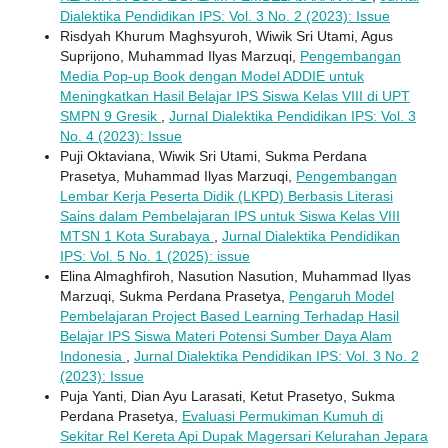
Dialektika Pendidikan IPS: Vol. 3 No. 2 (2023): Issue
Risdyah Khurum Maghsyuroh, Wiwik Sri Utami, Agus
Suprijono, Muhammad Ilyas Marzuqi,
Pengembangan
Media Pop-up Book dengan Model ADDIE untuk
Meningkatkan Hasil Belajar IPS Siswa Kelas VIII di UPT
SMPN 9 Gresik
,
Jurnal Dialektika Pendidikan IPS: Vol. 3
No. 4 (2023): Issue
Puji Oktaviana, Wiwik Sri Utami, Sukma Perdana
Prasetya, Muhammad Ilyas Marzuqi,
Pengembangan
Lembar Kerja Peserta Didik (LKPD) Berbasis Literasi
Sains dalam Pembelajaran IPS untuk Siswa Kelas VIII
MTSN 1 Kota Surabaya
,
Jurnal Dialektika Pendidikan
IPS: Vol. 5 No. 1 (2025): issue
Elina Almaghfiroh, Nasution Nasution, Muhammad Ilyas
Marzuqi, Sukma Perdana Prasetya,
Pengaruh Model
Pembelajaran Project Based Learning Terhadap Hasil
Belajar IPS Siswa Materi Potensi Sumber Daya Alam
Indonesia
,
Jurnal Dialektika Pendidikan IPS: Vol. 3 No. 2
(2023): Issue
Puja Yanti, Dian Ayu Larasati, Ketut Prasetyo, Sukma
Perdana Prasetya,
Evaluasi Permukiman Kumuh di
Sekitar Rel Kereta Api Dupak Magersari Kelurahan Jepara