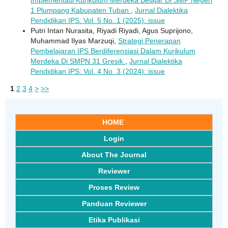
Implementasi Kurikulum Merdeka Belajar Di SMP Negeri
1 Plumpang Kabupaten Tuban
,
Jurnal Dialektika
Pendidikan IPS: Vol. 5 No. 1 (2025): issue
Putri Intan Nurasita, Riyadi Riyadi, Agus Suprijono,
Muhammad Ilyas Marzuqi,
Strategi Penerapan
Pembelajaran IPS Berdiferensiasi Dalam Kurikulum
Merdeka Di SMPN 31 Gresik
,
Jurnal Dialektika
Pendidikan IPS: Vol. 4 No. 3 (2024): issue
1
2
3
4
>
>>
HOME
Login
About The Journal
Reviewer
Proses Review
Panduan Reviewer
Etika Publikasi