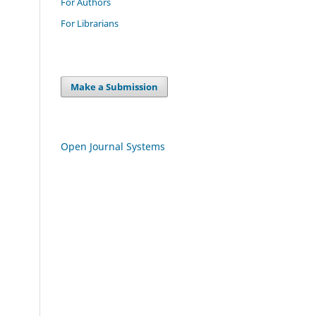
For Authors
For Librarians
Make a Submission
Open Journal Systems