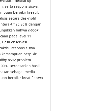
valuasi melalui uji
n, serta respons siswa,
mpuan berpikir kreatif.
lisis secara deskriptif
interaktif 95,86% dengan
enunjukkan bahwa
e-book
caan pada level 11
 Hasil observasi
aktis. Respons siswa
an kemampuan berpikir
bility
85%; problem
00%. Berdasarkan hasil
unakan sebagai media
an berpikir kreatif siswa