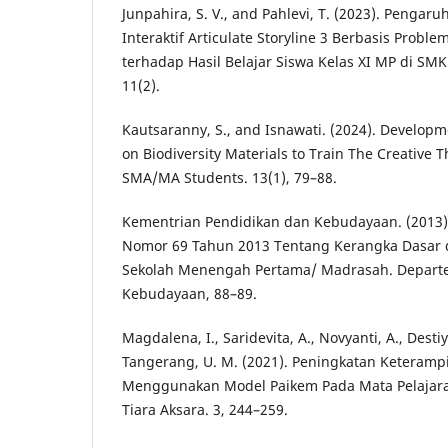
Junpahira, S. V., and Pahlevi, T. (2023). Penga
Interaktif Articulate Storyline 3 Berbasis Probl
terhadap Hasil Belajar Siswa Kelas XI MP di SMK
11(2).
Kautsaranny, S., and Isnawati. (2024). Developm
on Biodiversity Materials to Train The Creative Th
SMA/MA Students. 13(1), 79–88.
Kementrian Pendidikan dan Kebudayaan. (2013)
Nomor 69 Tahun 2013 Tentang Kerangka Dasar 
Sekolah Menengah Pertama/ Madrasah. Depart
Kebudayaan, 88–89.
Magdalena, I., Saridevita, A., Novyanti, A., Destiy
Tangerang, U. M. (2021). Peningkatan Keterampil
Menggunakan Model Paikem Pada Mata Pelajaran 
Tiara Aksara. 3, 244–259.