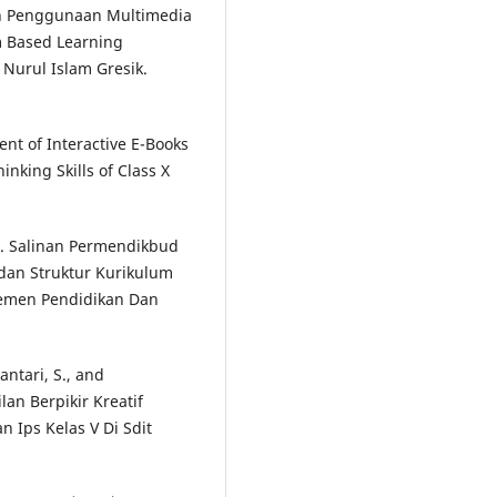
ruh Penggunaan Multimedia
em Based Learning
 Nurul Islam Gresik.
ent of Interactive E-Books
inking Skills of Class X
. Salinan Permendikbud
dan Struktur Kurikulum
emen Pendidikan Dan
antari, S., and
an Berpikir Kreatif
Ips Kelas V Di Sdit