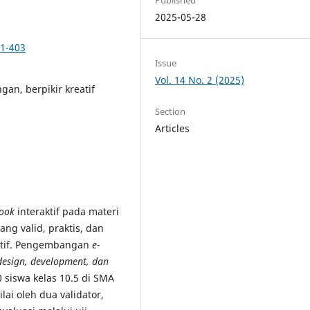
2025-05-28
91-403
Issue
Vol. 14 No. 2 (2025)
gan, berpikir kreatif
Section
Articles
ook
interaktif pada materi
ng valid, praktis, dan
eatif. Pengembangan
e-
 design, development, dan
0 siswa kelas 10.5 di SMA
ilai oleh dua validator,