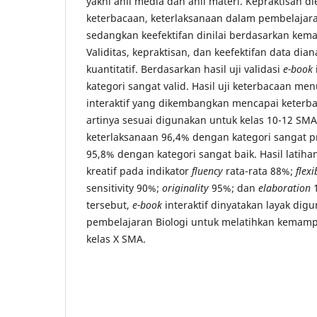
yakni ahli media dan ahli materi. Kepraktisan die
keterbacaan, keterlaksanaan dalam pembelajara
sedangkan keefektifan dinilai berdasarkan kema
Validitas, kepraktisan, dan keefektifan data diana
kuantitatif. Berdasarkan hasil uji validasi
e-book
kategori sangat valid. Hasil uji keterbacaan m
interaktif yang dikembangkan mencapai keterba
artinya sesuai digunakan untuk kelas 10-12 SMA.
keterlaksanaan 96,4% dengan kategori sangat pr
95,8% dengan kategori sangat baik. Hasil latih
kreatif pada indikator
fluency
rata-rata 88%;
flexi
sensitivity 90%;
originality
95%; dan
elaboration
1
tersebut,
e-book
interaktif dinyatakan layak dig
pembelajaran Biologi untuk melatihkan kemampu
kelas X SMA.