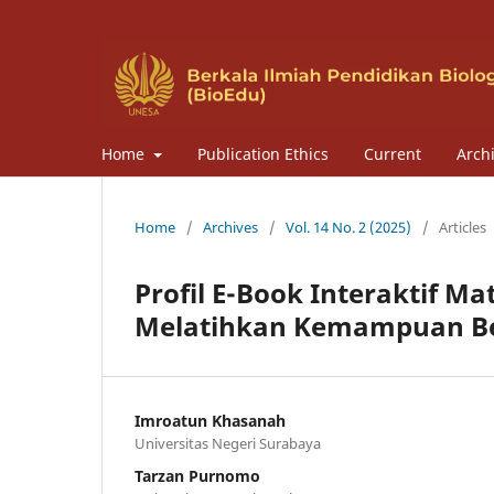
Home
Publication Ethics
Current
Arch
Home
/
Archives
/
Vol. 14 No. 2 (2025)
/
Articles
Profil E-Book Interaktif 
Melatihkan Kemampuan Berp
Imroatun Khasanah
Universitas Negeri Surabaya
Tarzan Purnomo