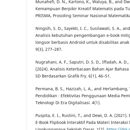
Munahefi, D. N., Kartono, K., Waluya, B., and Dwi
Kemampuan Berpikir Kreatif Matematis pada Tia
PRISMA, Prosiding Seminar Nasional Matematika
Ningsih, S. D., Sayekti, I. C., Susilawati, S. A., a
Analisis kebutuhan pengembangan e-book miti
longsor berbasis Android untuk disabilitas anak
9(3), 277–287.
Nugrahani, A. F., Saputri, D. S. D., Iffadah, A. D.,
(2024). Analisis Keterbacaan Bahan Ajar Bahasa
SD Berdasarkan Grafik Fry. 6(1), 46–51.
Permana, B. S., Hazizah, L. A., and Herlambang, Y
Pendidikan : Efektivitas Penggunaan Media Pem
Teknologi Di Era Digitalisasi. 4(1).
Puspita, E. I., Rustini, T., and Dewi, D. A. (202
E-Book Flipbook Interaktif Pada Materi Interak
Lingkungannya Sekolah Dasar. 1(2).
https://doi.