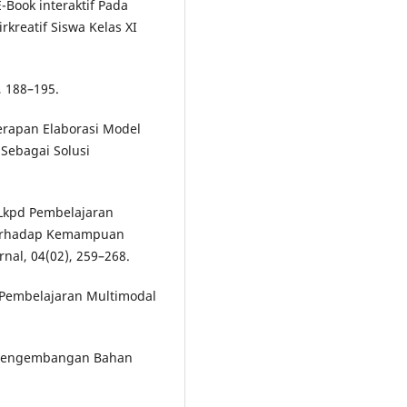
E-Book interaktif Pada
rkreatif Siswa Kelas XI
, 188–195.
nerapan Elaborasi Model
Sebagai Solusi
n Lkpd Pembelajaran
 Terhadap Kemampuan
rnal, 04(02), 259–268.
l Pembelajaran Multimodal
). Pengembangan Bahan