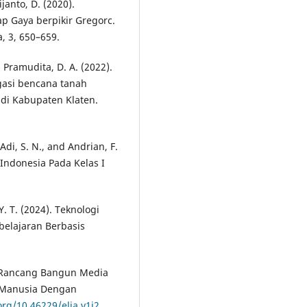
janto, D. (2020).
p Gaya berpikir Gregorc.
, 3, 650–659.
nd Pramudita, D. A. (2022).
gasi bencana tanah
 di Kabupaten Klaten.
 Adi, S. N., and Andrian, F.
 Indonesia Pada Kelas I
. T. (2024). Teknologi
belajaran Berbasis
1). Rancang Bangun Media
si Manusia Dengan
org/10.46229/elia.v1i2