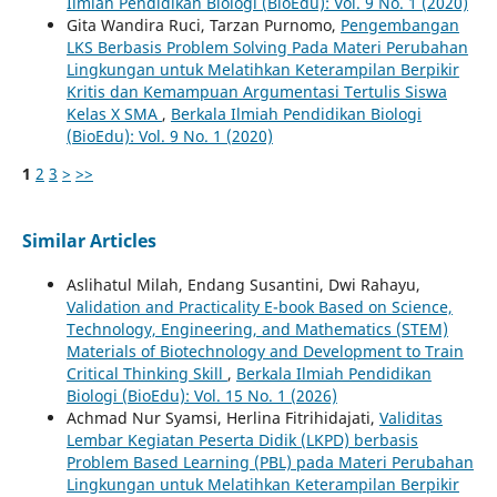
Ilmiah Pendidikan Biologi (BioEdu): Vol. 9 No. 1 (2020)
Gita Wandira Ruci, Tarzan Purnomo,
Pengembangan
LKS Berbasis Problem Solving Pada Materi Perubahan
Lingkungan untuk Melatihkan Keterampilan Berpikir
Kritis dan Kemampuan Argumentasi Tertulis Siswa
Kelas X SMA
,
Berkala Ilmiah Pendidikan Biologi
(BioEdu): Vol. 9 No. 1 (2020)
1
2
3
>
>>
Similar Articles
Aslihatul Milah, Endang Susantini, Dwi Rahayu,
Validation and Practicality E-book Based on Science,
Technology, Engineering, and Mathematics (STEM)
Materials of Biotechnology and Development to Train
Critical Thinking Skill
,
Berkala Ilmiah Pendidikan
Biologi (BioEdu): Vol. 15 No. 1 (2026)
Achmad Nur Syamsi, Herlina Fitrihidajati,
Validitas
Lembar Kegiatan Peserta Didik (LKPD) berbasis
Problem Based Learning (PBL) pada Materi Perubahan
Lingkungan untuk Melatihkan Keterampilan Berpikir