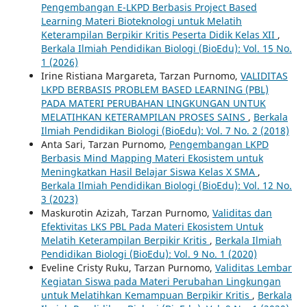
Pengembangan E-LKPD Berbasis Project Based
Learning Materi Bioteknologi untuk Melatih
Keterampilan Berpikir Kritis Peserta Didik Kelas XII
,
Berkala Ilmiah Pendidikan Biologi (BioEdu): Vol. 15 No.
1 (2026)
Irine Ristiana Margareta, Tarzan Purnomo,
VALIDITAS
LKPD BERBASIS PROBLEM BASED LEARNING (PBL)
PADA MATERI PERUBAHAN LINGKUNGAN UNTUK
MELATIHKAN KETERAMPILAN PROSES SAINS
,
Berkala
Ilmiah Pendidikan Biologi (BioEdu): Vol. 7 No. 2 (2018)
Anta Sari, Tarzan Purnomo,
Pengembangan LKPD
Berbasis Mind Mapping Materi Ekosistem untuk
Meningkatkan Hasil Belajar Siswa Kelas X SMA
,
Berkala Ilmiah Pendidikan Biologi (BioEdu): Vol. 12 No.
3 (2023)
Maskurotin Azizah, Tarzan Purnomo,
Validitas dan
Efektivitas LKS PBL Pada Materi Ekosistem Untuk
Melatih Keterampilan Berpikir Kritis
,
Berkala Ilmiah
Pendidikan Biologi (BioEdu): Vol. 9 No. 1 (2020)
Eveline Cristy Ruku, Tarzan Purnomo,
Validitas Lembar
Kegiatan Siswa pada Materi Perubahan Lingkungan
untuk Melatihkan Kemampuan Berpikir Kritis
,
Berkala