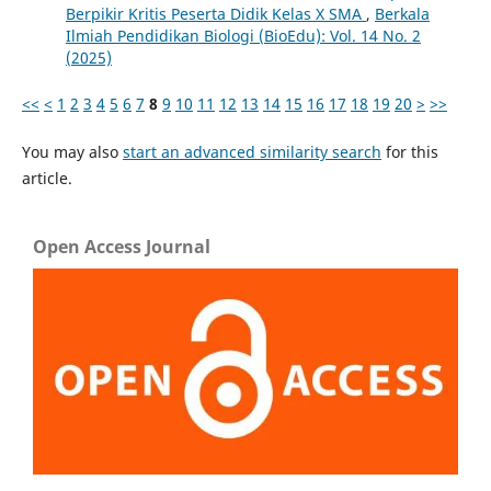
Berpikir Kritis Peserta Didik Kelas X SMA
,
Berkala
Ilmiah Pendidikan Biologi (BioEdu): Vol. 14 No. 2
(2025)
<<
<
1
2
3
4
5
6
7
8
9
10
11
12
13
14
15
16
17
18
19
20
>
>>
You may also
start an advanced similarity search
for this
article.
Open Access Journal