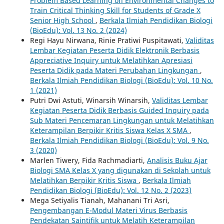
Problem Based Learning on Environmental Changes to
Train Critical Thinking Skill for Students of Grade X
Senior High School
,
Berkala Ilmiah Pendidikan Biologi
(BioEdu): Vol. 13 No. 2 (2024)
Regi Hayu Nirwana, Rinie Pratiwi Puspitawati,
Validitas
Lembar Kegiatan Peserta Didik Elektronik Berbasis
Appreciative Inquiry untuk Melatihkan Apresiasi
Peserta Didik pada Materi Perubahan Lingkungan
,
Berkala Ilmiah Pendidikan Biologi (BioEdu): Vol. 10 No.
1 (2021)
Putri Dwi Astuti, Winarsih Winarsih,
Validitas Lembar
Kegiatan Peserta Didik Berbasis Guided Inquiry pada
Sub Materi Pencemaran Lingkungan untuk Melatihkan
Keterampilan Berpikir Kritis Siswa Kelas X SMA
,
Berkala Ilmiah Pendidikan Biologi (BioEdu): Vol. 9 No.
3 (2020)
Marlen Tiwery, Fida Rachmadiarti,
Analisis Buku Ajar
Biologi SMA Kelas X yang digunakan di Sekolah untuk
Melatihkan Berpikir Kritis Siswa
,
Berkala Ilmiah
Pendidikan Biologi (BioEdu): Vol. 12 No. 2 (2023)
Mega Setiyalis Tianah, Mahanani Tri Asri,
Pengembangan E-Modul Materi Virus Berbasis
Pendekatan Saintifik untuk Melatih Keterampilan