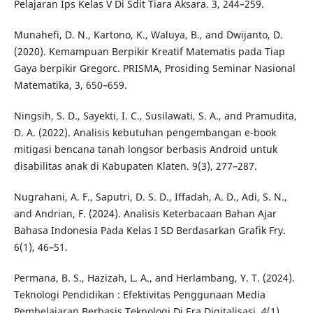
Pelajaran Ips Kelas V Di Sdit Tiara Aksara. 3, 244–259.
Munahefi, D. N., Kartono, K., Waluya, B., and Dwijanto, D.
(2020). Kemampuan Berpikir Kreatif Matematis pada Tiap
Gaya berpikir Gregorc. PRISMA, Prosiding Seminar Nasional
Matematika, 3, 650–659.
Ningsih, S. D., Sayekti, I. C., Susilawati, S. A., and Pramudita,
D. A. (2022). Analisis kebutuhan pengembangan e-book
mitigasi bencana tanah longsor berbasis Android untuk
disabilitas anak di Kabupaten Klaten. 9(3), 277–287.
Nugrahani, A. F., Saputri, D. S. D., Iffadah, A. D., Adi, S. N.,
and Andrian, F. (2024). Analisis Keterbacaan Bahan Ajar
Bahasa Indonesia Pada Kelas I SD Berdasarkan Grafik Fry.
6(1), 46–51.
Permana, B. S., Hazizah, L. A., and Herlambang, Y. T. (2024).
Teknologi Pendidikan : Efektivitas Penggunaan Media
Pembelajaran Berbasis Teknologi Di Era Digitalisasi. 4(1).