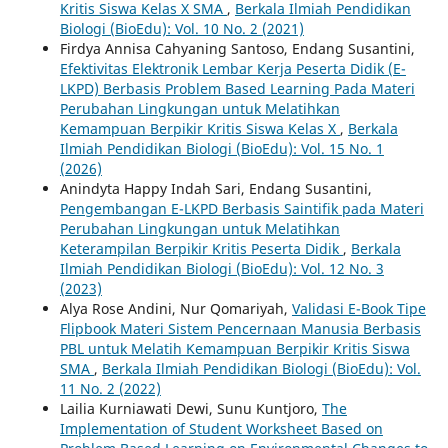
Kritis Siswa Kelas X SMA
,
Berkala Ilmiah Pendidikan
Biologi (BioEdu): Vol. 10 No. 2 (2021)
Firdya Annisa Cahyaning Santoso, Endang Susantini,
Efektivitas Elektronik Lembar Kerja Peserta Didik (E-
LKPD) Berbasis Problem Based Learning Pada Materi
Perubahan Lingkungan untuk Melatihkan
Kemampuan Berpikir Kritis Siswa Kelas X
,
Berkala
Ilmiah Pendidikan Biologi (BioEdu): Vol. 15 No. 1
(2026)
Anindyta Happy Indah Sari, Endang Susantini,
Pengembangan E-LKPD Berbasis Saintifik pada Materi
Perubahan Lingkungan untuk Melatihkan
Keterampilan Berpikir Kritis Peserta Didik
,
Berkala
Ilmiah Pendidikan Biologi (BioEdu): Vol. 12 No. 3
(2023)
Alya Rose Andini, Nur Qomariyah,
Validasi E-Book Tipe
Flipbook Materi Sistem Pencernaan Manusia Berbasis
PBL untuk Melatih Kemampuan Berpikir Kritis Siswa
SMA
,
Berkala Ilmiah Pendidikan Biologi (BioEdu): Vol.
11 No. 2 (2022)
Lailia Kurniawati Dewi, Sunu Kuntjoro,
The
Implementation of Student Worksheet Based on