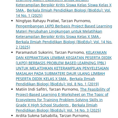
Keterampilan Berpikir Kritis Siswa Kelas Siswa Kelas X
SMA
,
Berkala Ilmiah Pendidikan Biologi (BioEdu): Vol.
14 No. 1 (2025)
Ningtyas Rahayu Pratiwi, Tarzan Purnomo,
Pengembangan LKPD Berbasis Project Based Learning
Materi Perubahan Lingkungan untuk Melatihkan
Keterampilan Berpikir Kritis Siswa Kelas X SMA
,
Berkala Ilmiah Pendidikan Biologi (BioEdu): Vol. 14 No.
2 (2025)
Paramastuti Sukorini, Tarzan Purnomo,
KELAYAKAN
DAN KEPRAKTISAN LEMBAR KEGIATAN PESERTA DIDIK
(LKPD) BERBASIS PROBLEM BASED LEARNING (PBL)
UNTUK MELATIHKAN KETERAMPILAN PENYELESAIAN
MASALAH PADA SUBMATERI DAUR ULANG LIMBAH
PESERTA DIDIK KELAS X SMA
,
Berkala Ilmiah
Pendidikan Biologi (BioEdu): Vol. 8 No. 1 (2019)
Matiin Indi Safitri, Tarzan Purnomo,
The Feasibility of
Project-Based Learning E-Worksheet on The Topic of
Ecosystems for Training Problem-Solving Skills in
Grade X High School Students
,
Berkala Ilmiah
Pendidikan Biologi (BioEdu): Vol. 14 No. 3 (2025)
Ardita Sukma Salsabilla, Tarzan Purnomo,