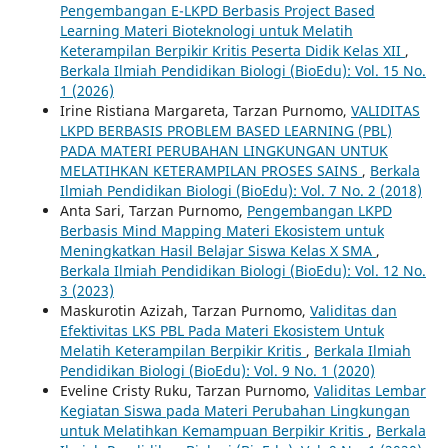
Pengembangan E-LKPD Berbasis Project Based
Learning Materi Bioteknologi untuk Melatih
Keterampilan Berpikir Kritis Peserta Didik Kelas XII
,
Berkala Ilmiah Pendidikan Biologi (BioEdu): Vol. 15 No.
1 (2026)
Irine Ristiana Margareta, Tarzan Purnomo,
VALIDITAS
LKPD BERBASIS PROBLEM BASED LEARNING (PBL)
PADA MATERI PERUBAHAN LINGKUNGAN UNTUK
MELATIHKAN KETERAMPILAN PROSES SAINS
,
Berkala
Ilmiah Pendidikan Biologi (BioEdu): Vol. 7 No. 2 (2018)
Anta Sari, Tarzan Purnomo,
Pengembangan LKPD
Berbasis Mind Mapping Materi Ekosistem untuk
Meningkatkan Hasil Belajar Siswa Kelas X SMA
,
Berkala Ilmiah Pendidikan Biologi (BioEdu): Vol. 12 No.
3 (2023)
Maskurotin Azizah, Tarzan Purnomo,
Validitas dan
Efektivitas LKS PBL Pada Materi Ekosistem Untuk
Melatih Keterampilan Berpikir Kritis
,
Berkala Ilmiah
Pendidikan Biologi (BioEdu): Vol. 9 No. 1 (2020)
Eveline Cristy Ruku, Tarzan Purnomo,
Validitas Lembar
Kegiatan Siswa pada Materi Perubahan Lingkungan
untuk Melatihkan Kemampuan Berpikir Kritis
,
Berkala