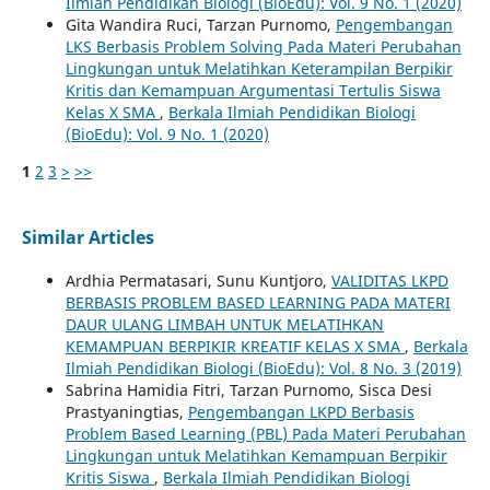
Ilmiah Pendidikan Biologi (BioEdu): Vol. 9 No. 1 (2020)
Gita Wandira Ruci, Tarzan Purnomo,
Pengembangan
LKS Berbasis Problem Solving Pada Materi Perubahan
Lingkungan untuk Melatihkan Keterampilan Berpikir
Kritis dan Kemampuan Argumentasi Tertulis Siswa
Kelas X SMA
,
Berkala Ilmiah Pendidikan Biologi
(BioEdu): Vol. 9 No. 1 (2020)
1
2
3
>
>>
Similar Articles
Ardhia Permatasari, Sunu Kuntjoro,
VALIDITAS LKPD
BERBASIS PROBLEM BASED LEARNING PADA MATERI
DAUR ULANG LIMBAH UNTUK MELATIHKAN
KEMAMPUAN BERPIKIR KREATIF KELAS X SMA
,
Berkala
Ilmiah Pendidikan Biologi (BioEdu): Vol. 8 No. 3 (2019)
Sabrina Hamidia Fitri, Tarzan Purnomo, Sisca Desi
Prastyaningtias,
Pengembangan LKPD Berbasis
Problem Based Learning (PBL) Pada Materi Perubahan
Lingkungan untuk Melatihkan Kemampuan Berpikir
Kritis Siswa
,
Berkala Ilmiah Pendidikan Biologi