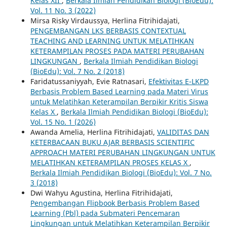
Kelas XII
,
Berkala Ilmiah Pendidikan Biologi (BioEdu):
Vol. 11 No. 3 (2022)
Mirsa Risky Virdaussya, Herlina Fitrihidajati,
PENGEMBANGAN LKS BERBASIS CONTEXTUAL
TEACHING AND LEARNING UNTUK MELATIHKAN
KETERAMPILAN PROSES PADA MATERI PERUBAHAN
LINGKUNGAN
,
Berkala Ilmiah Pendidikan Biologi
(BioEdu): Vol. 7 No. 2 (2018)
Faridatussaniyyah, Evie Ratnasari,
Efektivitas E-LKPD
Berbasis Problem Based Learning pada Materi Virus
untuk Melatihkan Keterampilan Berpikir Kritis Siswa
Kelas X
,
Berkala Ilmiah Pendidikan Biologi (BioEdu):
Vol. 15 No. 1 (2026)
Awanda Amelia, Herlina Fitrihidajati,
VALIDITAS DAN
KETERBACAAN BUKU AJAR BERBASIS SCIENTIFIC
APPROACH MATERI PERUBAHAN LINGKUNGAN UNTUK
MELATIHKAN KETERAMPILAN PROSES KELAS X
,
Berkala Ilmiah Pendidikan Biologi (BioEdu): Vol. 7 No.
3 (2018)
Dwi Wahyu Agustina, Herlina Fitrihidajati,
Pengembangan Flipbook Berbasis Problem Based
Learning (Pbl) pada Submateri Pencemaran
Lingkungan untuk Melatihkan Keterampilan Berpikir