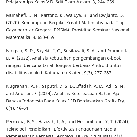
Pelajaran Ips Kelas V Di Sdit Tiara Aksara. 3, 244–259.
Munahefi, D. N., Kartono, K., Waluya, B., and Dwijanto, D.
(2020). Kemampuan Berpikir Kreatif Matematis pada Tiap
Gaya berpikir Gregorc. PRISMA, Prosiding Seminar Nasional
Matematika, 3, 650–659.
Ningsih, S. D., Sayekti, I. C., Susilawati, S. A., and Pramudita,
D. A. (2022). Analisis kebutuhan pengembangan e-book
mitigasi bencana tanah longsor berbasis Android untuk
disabilitas anak di Kabupaten Klaten. 9(3), 277–287.
Nugrahani, A. F., Saputri, D. S. D., Iffadah, A. D., Adi, S. N.,
and Andrian, F. (2024). Analisis Keterbacaan Bahan Ajar
Bahasa Indonesia Pada Kelas I SD Berdasarkan Grafik Fry.
6(1), 46–51.
Permana, B. S., Hazizah, L. A., and Herlambang, Y. T. (2024).
Teknologi Pendidikan : Efektivitas Penggunaan Media
Pembelajaran Berbasis Teknologi Di Era Digitalisasi. 4(1).