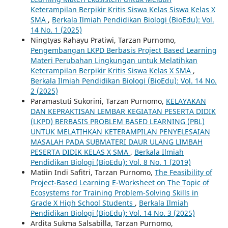
Keterampilan Berpikir Kritis Siswa Kelas Siswa Kelas X
SMA
,
Berkala Ilmiah Pendidikan Biologi (BioEdu): Vol.
14 No. 1 (2025)
Ningtyas Rahayu Pratiwi, Tarzan Purnomo,
Pengembangan LKPD Berbasis Project Based Learning
Materi Perubahan Lingkungan untuk Melatihkan
Keterampilan Berpikir Kritis Siswa Kelas X SMA
,
Berkala Ilmiah Pendidikan Biologi (BioEdu): Vol. 14 No.
2 (2025)
Paramastuti Sukorini, Tarzan Purnomo,
KELAYAKAN
DAN KEPRAKTISAN LEMBAR KEGIATAN PESERTA DIDIK
(LKPD) BERBASIS PROBLEM BASED LEARNING (PBL)
UNTUK MELATIHKAN KETERAMPILAN PENYELESAIAN
MASALAH PADA SUBMATERI DAUR ULANG LIMBAH
PESERTA DIDIK KELAS X SMA
,
Berkala Ilmiah
Pendidikan Biologi (BioEdu): Vol. 8 No. 1 (2019)
Matiin Indi Safitri, Tarzan Purnomo,
The Feasibility of
Project-Based Learning E-Worksheet on The Topic of
Ecosystems for Training Problem-Solving Skills in
Grade X High School Students
,
Berkala Ilmiah
Pendidikan Biologi (BioEdu): Vol. 14 No. 3 (2025)
Ardita Sukma Salsabilla, Tarzan Purnomo,