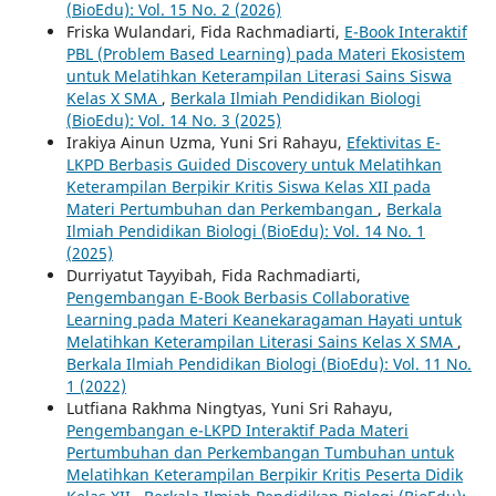
(BioEdu): Vol. 15 No. 2 (2026)
Friska Wulandari, Fida Rachmadiarti,
E-Book Interaktif
PBL (Problem Based Learning) pada Materi Ekosistem
untuk Melatihkan Keterampilan Literasi Sains Siswa
Kelas X SMA
,
Berkala Ilmiah Pendidikan Biologi
(BioEdu): Vol. 14 No. 3 (2025)
Irakiya Ainun Uzma, Yuni Sri Rahayu,
Efektivitas E-
LKPD Berbasis Guided Discovery untuk Melatihkan
Keterampilan Berpikir Kritis Siswa Kelas XII pada
Materi Pertumbuhan dan Perkembangan
,
Berkala
Ilmiah Pendidikan Biologi (BioEdu): Vol. 14 No. 1
(2025)
Durriyatut Tayyibah, Fida Rachmadiarti,
Pengembangan E-Book Berbasis Collaborative
Learning pada Materi Keanekaragaman Hayati untuk
Melatihkan Keterampilan Literasi Sains Kelas X SMA
,
Berkala Ilmiah Pendidikan Biologi (BioEdu): Vol. 11 No.
1 (2022)
Lutfiana Rakhma Ningtyas, Yuni Sri Rahayu,
Pengembangan e-LKPD Interaktif Pada Materi
Pertumbuhan dan Perkembangan Tumbuhan untuk
Melatihkan Keterampilan Berpikir Kritis Peserta Didik