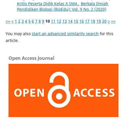
Kritis Peserta Didik Kelas X SMA
,
Berkala Ilmiah
Pendidikan Biologi (BioEdu): Vol. 9 No. 2 (2020)
<<
<
1
2
3
4
5
6
7
8
9
10
11
12
13
14
15
16
17
18
19
20
>
>>
You may also
start an advanced similarity search
for this
article.
Open Access Journal