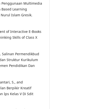
ruh Penggunaan Multimedia
em Based Learning
 Nurul Islam Gresik.
ent of Interactive E-Books
inking Skills of Class X
. Salinan Permendikbud
dan Struktur Kurikulum
emen Pendidikan Dan
antari, S., and
an Berpikir Kreatif
Ips Kelas V Di Sdit