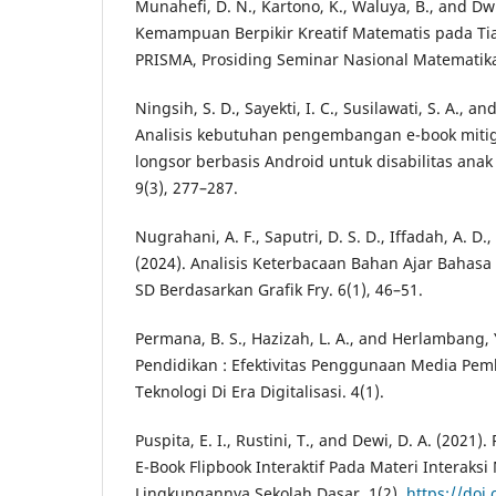
Munahefi, D. N., Kartono, K., Waluya, B., and Dwi
Kemampuan Berpikir Kreatif Matematis pada Tia
PRISMA, Prosiding Seminar Nasional Matematika
Ningsih, S. D., Sayekti, I. C., Susilawati, S. A., a
Analisis kebutuhan pengembangan e-book miti
longsor berbasis Android untuk disabilitas anak
9(3), 277–287.
Nugrahani, A. F., Saputri, D. S. D., Iffadah, A. D.,
(2024). Analisis Keterbacaan Bahan Ajar Bahasa
SD Berdasarkan Grafik Fry. 6(1), 46–51.
Permana, B. S., Hazizah, L. A., and Herlambang, Y
Pendidikan : Efektivitas Penggunaan Media Pem
Teknologi Di Era Digitalisasi. 4(1).
Puspita, E. I., Rustini, T., and Dewi, D. A. (202
E-Book Flipbook Interaktif Pada Materi Interak
Lingkungannya Sekolah Dasar. 1(2).
https://doi.