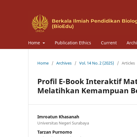
Home
Publication Ethics
Current
Arch
Home
/
Archives
/
Vol. 14 No. 2 (2025)
/
Articles
Profil E-Book Interaktif 
Melatihkan Kemampuan Berp
Imroatun Khasanah
Universitas Negeri Surabaya
Tarzan Purnomo