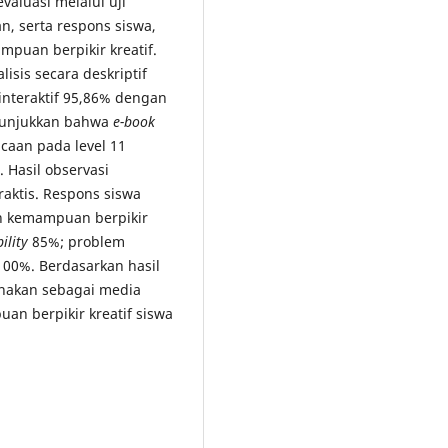
valuasi melalui uji
n, serta respons siswa,
mpuan berpikir kreatif.
lisis secara deskriptif
interaktif 95,86% dengan
enunjukkan bahwa
e-book
caan pada level 11
 Hasil observasi
aktis. Respons siswa
an kemampuan berpikir
bility
85%; problem
00%. Berdasarkan hasil
unakan sebagai media
an berpikir kreatif siswa