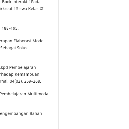
E-Book interaktif Pada
rkreatif Siswa Kelas XI
, 188–195.
nerapan Elaborasi Model
Sebagai Solusi
n Lkpd Pembelajaran
 Terhadap Kemampuan
rnal, 04(02), 259–268.
l Pembelajaran Multimodal
). Pengembangan Bahan