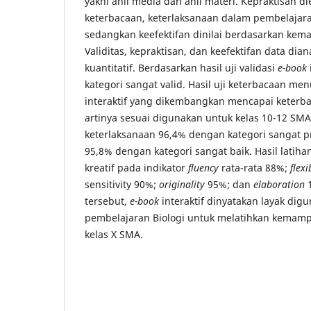
yakni ahli media dan ahli materi. Kepraktisan die
keterbacaan, keterlaksanaan dalam pembelajara
sedangkan keefektifan dinilai berdasarkan kema
Validitas, kepraktisan, dan keefektifan data diana
kuantitatif. Berdasarkan hasil uji validasi
e-book
kategori sangat valid. Hasil uji keterbacaan m
interaktif yang dikembangkan mencapai keterba
artinya sesuai digunakan untuk kelas 10-12 SMA.
keterlaksanaan 96,4% dengan kategori sangat pr
95,8% dengan kategori sangat baik. Hasil latih
kreatif pada indikator
fluency
rata-rata 88%;
flexi
sensitivity 90%;
originality
95%; dan
elaboration
1
tersebut,
e-book
interaktif dinyatakan layak dig
pembelajaran Biologi untuk melatihkan kemampu
kelas X SMA.