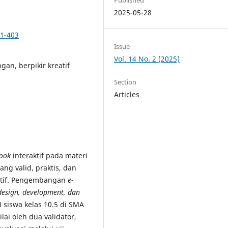
2025-05-28
91-403
Issue
Vol. 14 No. 2 (2025)
gan, berpikir kreatif
Section
Articles
ook
interaktif pada materi
ng valid, praktis, dan
eatif. Pengembangan
e-
 design, development, dan
0 siswa kelas 10.5 di SMA
ilai oleh dua validator,