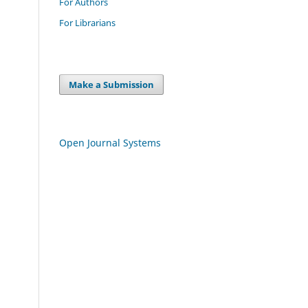
For Authors
For Librarians
Make a Submission
Open Journal Systems