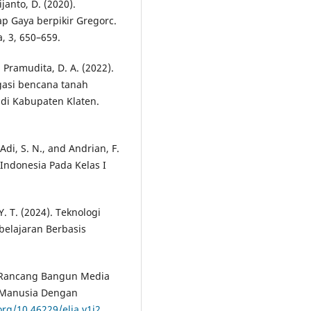
janto, D. (2020).
p Gaya berpikir Gregorc.
, 3, 650–659.
nd Pramudita, D. A. (2022).
gasi bencana tanah
 di Kabupaten Klaten.
 Adi, S. N., and Andrian, F.
 Indonesia Pada Kelas I
. T. (2024). Teknologi
belajaran Berbasis
1). Rancang Bangun Media
si Manusia Dengan
org/10.46229/elia.v1i2