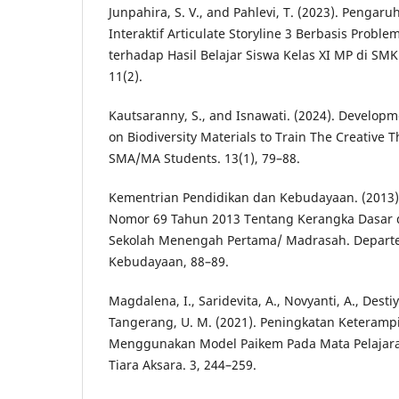
Junpahira, S. V., and Pahlevi, T. (2023). Penga
Interaktif Articulate Storyline 3 Berbasis Probl
terhadap Hasil Belajar Siswa Kelas XI MP di SMK
11(2).
Kautsaranny, S., and Isnawati. (2024). Developm
on Biodiversity Materials to Train The Creative Th
SMA/MA Students. 13(1), 79–88.
Kementrian Pendidikan dan Kebudayaan. (2013)
Nomor 69 Tahun 2013 Tentang Kerangka Dasar 
Sekolah Menengah Pertama/ Madrasah. Depart
Kebudayaan, 88–89.
Magdalena, I., Saridevita, A., Novyanti, A., Destiy
Tangerang, U. M. (2021). Peningkatan Keterampil
Menggunakan Model Paikem Pada Mata Pelajaran 
Tiara Aksara. 3, 244–259.