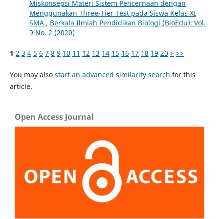
Miskonsepsi Materi Sistem Pencernaan dengan
Menggunakan Three-Tier Test pada Siswa Kelas XI
SMA
,
Berkala Ilmiah Pendidikan Biologi (BioEdu): Vol.
9 No. 2 (2020)
1
2
3
4
5
6
7
8
9
10
11
12
13
14
15
16
17
18
19
20
>
>>
You may also
start an advanced similarity search
for this
article.
Open Access Journal