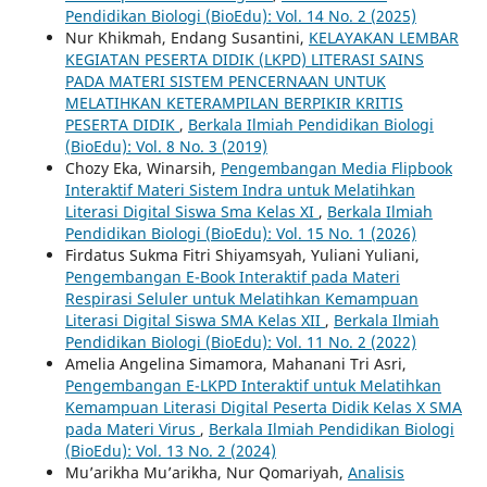
Pendidikan Biologi (BioEdu): Vol. 14 No. 2 (2025)
Nur Khikmah, Endang Susantini,
KELAYAKAN LEMBAR
KEGIATAN PESERTA DIDIK (LKPD) LITERASI SAINS
PADA MATERI SISTEM PENCERNAAN UNTUK
MELATIHKAN KETERAMPILAN BERPIKIR KRITIS
PESERTA DIDIK
,
Berkala Ilmiah Pendidikan Biologi
(BioEdu): Vol. 8 No. 3 (2019)
Chozy Eka, Winarsih,
Pengembangan Media Flipbook
Interaktif Materi Sistem Indra untuk Melatihkan
Literasi Digital Siswa Sma Kelas XI
,
Berkala Ilmiah
Pendidikan Biologi (BioEdu): Vol. 15 No. 1 (2026)
Firdatus Sukma Fitri Shiyamsyah, Yuliani Yuliani,
Pengembangan E-Book Interaktif pada Materi
Respirasi Seluler untuk Melatihkan Kemampuan
Literasi Digital Siswa SMA Kelas XII
,
Berkala Ilmiah
Pendidikan Biologi (BioEdu): Vol. 11 No. 2 (2022)
Amelia Angelina Simamora, Mahanani Tri Asri,
Pengembangan E-LKPD Interaktif untuk Melatihkan
Kemampuan Literasi Digital Peserta Didik Kelas X SMA
pada Materi Virus
,
Berkala Ilmiah Pendidikan Biologi
(BioEdu): Vol. 13 No. 2 (2024)
Mu’arikha Mu’arikha, Nur Qomariyah,
Analisis