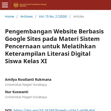
Home
/
Archives
/
Vol. 15 No. 2 (2026)
/
Articles
Pengembangan Website Berbasis
Google Sites pada Materi Sistem
Pencernaan untuk Melatihkan
Keterampilan Literasi Digital
Siswa Kelas XI
Amilya Rosdianti Rukmana
Universitas Negeri Surabaya
Nur Kuswanti
Universitas Negeri Surabaya
DOI:
https://doi.org/10.26740/bioedu.v15n2.p439-454