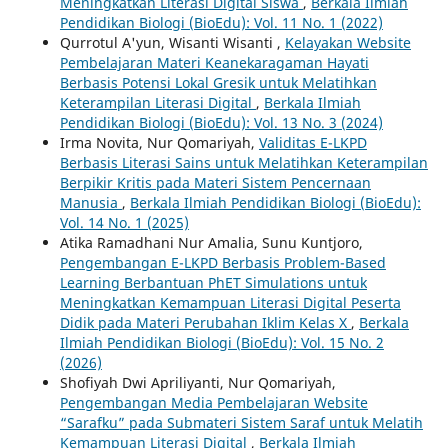
Meningkatkan Literasi Digital Siswa
,
Berkala Ilmiah
Pendidikan Biologi (BioEdu): Vol. 11 No. 1 (2022)
Qurrotul A'yun, Wisanti Wisanti ,
Kelayakan Website
Pembelajaran Materi Keanekaragaman Hayati
Berbasis Potensi Lokal Gresik untuk Melatihkan
Keterampilan Literasi Digital
,
Berkala Ilmiah
Pendidikan Biologi (BioEdu): Vol. 13 No. 3 (2024)
Irma Novita, Nur Qomariyah,
Validitas E-LKPD
Berbasis Literasi Sains untuk Melatihkan Keterampilan
Berpikir Kritis pada Materi Sistem Pencernaan
Manusia
,
Berkala Ilmiah Pendidikan Biologi (BioEdu):
Vol. 14 No. 1 (2025)
Atika Ramadhani Nur Amalia, Sunu Kuntjoro,
Pengembangan E-LKPD Berbasis Problem-Based
Learning Berbantuan PhET Simulations untuk
Meningkatkan Kemampuan Literasi Digital Peserta
Didik pada Materi Perubahan Iklim Kelas X
,
Berkala
Ilmiah Pendidikan Biologi (BioEdu): Vol. 15 No. 2
(2026)
Shofiyah Dwi Apriliyanti, Nur Qomariyah,
Pengembangan Media Pembelajaran Website
“Sarafku” pada Submateri Sistem Saraf untuk Melatih
Kemampuan Literasi Digital
,
Berkala Ilmiah