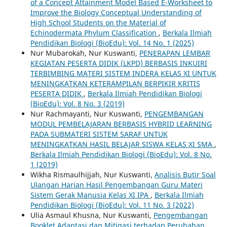
of a Concept Attainment Model Based E-Worksheet to
Improve the Biology Conceptual Understanding of
High School Students on the Material of
Echinodermata Phylum Classification
,
Berkala Ilmiah
Pendidikan Biologi (BioEdu): Vol. 14 No. 1 (2025)
Nur Mubarokah, Nur Kuswanti,
PENERAPAN LEMBAR
KEGIATAN PESERTA DIDIK (LKPD) BERBASIS INKUIRI
TERBIMBING MATERI SISTEM INDERA KELAS XI UNTUK
MENINGKATKAN KETERAMPILAN BERPIKIR KRITIS
PESERTA DIDIK
,
Berkala Ilmiah Pendidikan Biologi
(BioEdu): Vol. 8 No. 3 (2019)
Nur Rachmayanti, Nur Kuswanti,
PENGEMBANGAN
MODUL PEMBELAJARAN BERBASIS HYBRID LEARNING
PADA SUBMATERI SISTEM SARAF UNTUK
MENINGKATKAN HASIL BELAJAR SISWA KELAS XI SMA
,
Berkala Ilmiah Pendidikan Biologi (BioEdu): Vol. 8 No.
1 (2019)
Wikha Rismaulhijjah, Nur Kuswanti,
Analisis Butir Soal
Ulangan Harian Hasil Pengembangan Guru Materi
Sistem Gerak Manusia Kelas XI IPA
,
Berkala Ilmiah
Pendidikan Biologi (BioEdu): Vol. 11 No. 3 (2022)
Ulia Asmaul Khusna, Nur Kuswanti,
Pengembangan
Booklet Adaptasi dan Mitigasi terhadap Perubahan