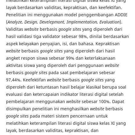
melatihkan keterampilan literasi digital siswa kelas XI yang
layak berdasarkan validitas, kepraktisan, dan keefektifan.
Penelitian ini menggunakan model penggembangan ADDIE
(
Analyze, Design, Develepmont, Implementation, Evaluation
).
Validitas
website
berbasis
google sites
yang diperoleh dari
hasil validasi tiga validator sebesar 98%, dinilai berdasarkan
aspek kelayakan penyajian, isi, dan bahasa. Kepraktisan
website
berbasis
google sites
yang diperoleh dari hasil
angket respon siswa sebesar 99% dan keterlaksanaan
aktivitas siswa yang diperoleh dari penggunaan
website
berbasis
google sites
pada saat pembelajaran sebesar
97,44%. Keefektifan
website
berbasis
google sites
yang
diperoleh dari ketuntasan hasil belajar klasikal berupa soal
evaluasi dan ketercapaian indikator literasi digital setelah
pembelajaran menggunakan
website
sebesar 100%. Dapat
disimpulkan penelitian ini menghasilkan
website
berbasis
google sites
pada materi sistem pencernaan untuk
melatihkan keterampilan literasi digital siswa kelas XI yang
layak, berdasarkan validitas, kepraktisan, dan