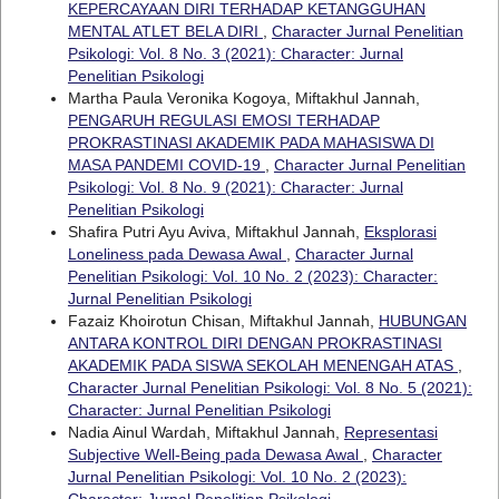
KEPERCAYAAN DIRI TERHADAP KETANGGUHAN
MENTAL ATLET BELA DIRI
,
Character Jurnal Penelitian
Psikologi: Vol. 8 No. 3 (2021): Character: Jurnal
Penelitian Psikologi
Martha Paula Veronika Kogoya, Miftakhul Jannah,
PENGARUH REGULASI EMOSI TERHADAP
PROKRASTINASI AKADEMIK PADA MAHASISWA DI
MASA PANDEMI COVID-19
,
Character Jurnal Penelitian
Psikologi: Vol. 8 No. 9 (2021): Character: Jurnal
Penelitian Psikologi
Shafira Putri Ayu Aviva, Miftakhul Jannah,
Eksplorasi
Loneliness pada Dewasa Awal
,
Character Jurnal
Penelitian Psikologi: Vol. 10 No. 2 (2023): Character:
Jurnal Penelitian Psikologi
Fazaiz Khoirotun Chisan, Miftakhul Jannah,
HUBUNGAN
ANTARA KONTROL DIRI DENGAN PROKRASTINASI
AKADEMIK PADA SISWA SEKOLAH MENENGAH ATAS
,
Character Jurnal Penelitian Psikologi: Vol. 8 No. 5 (2021):
Character: Jurnal Penelitian Psikologi
Nadia Ainul Wardah, Miftakhul Jannah,
Representasi
Subjective Well-Being pada Dewasa Awal
,
Character
Jurnal Penelitian Psikologi: Vol. 10 No. 2 (2023):
Character: Jurnal Penelitian Psikologi