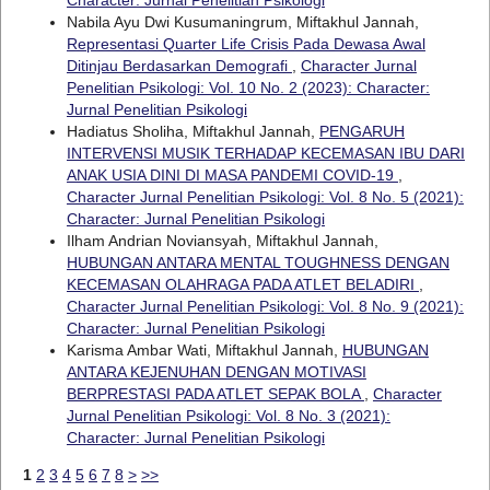
Nabila Ayu Dwi Kusumaningrum, Miftakhul Jannah,
Representasi Quarter Life Crisis Pada Dewasa Awal
Ditinjau Berdasarkan Demografi
,
Character Jurnal
Penelitian Psikologi: Vol. 10 No. 2 (2023): Character:
Jurnal Penelitian Psikologi
Hadiatus Sholiha, Miftakhul Jannah,
PENGARUH
INTERVENSI MUSIK TERHADAP KECEMASAN IBU DARI
ANAK USIA DINI DI MASA PANDEMI COVID-19
,
Character Jurnal Penelitian Psikologi: Vol. 8 No. 5 (2021):
Character: Jurnal Penelitian Psikologi
Ilham Andrian Noviansyah, Miftakhul Jannah,
HUBUNGAN ANTARA MENTAL TOUGHNESS DENGAN
KECEMASAN OLAHRAGA PADA ATLET BELADIRI
,
Character Jurnal Penelitian Psikologi: Vol. 8 No. 9 (2021):
Character: Jurnal Penelitian Psikologi
Karisma Ambar Wati, Miftakhul Jannah,
HUBUNGAN
ANTARA KEJENUHAN DENGAN MOTIVASI
BERPRESTASI PADA ATLET SEPAK BOLA
,
Character
Jurnal Penelitian Psikologi: Vol. 8 No. 3 (2021):
Character: Jurnal Penelitian Psikologi
1
2
3
4
5
6
7
8
>
>>