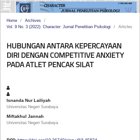
Home
/
Archives
/
Vol. 9 No. 3 (2022): Character: Jurnal Penelitian Psikologi
/
Articles
HUBUNGAN ANTARA KEPERCAYAAN
DIRI DENGAN COMPETITIVE ANXIETY
PADA ATLET PENCAK SILAT
Isnanda Nur Lailiyah
Universitas Negeri Surabaya
Miftakhul Jannah
Universitas Negeri Surabaya
DOI:
https://doi.org/10.26740/cjpp.v9i3.45824