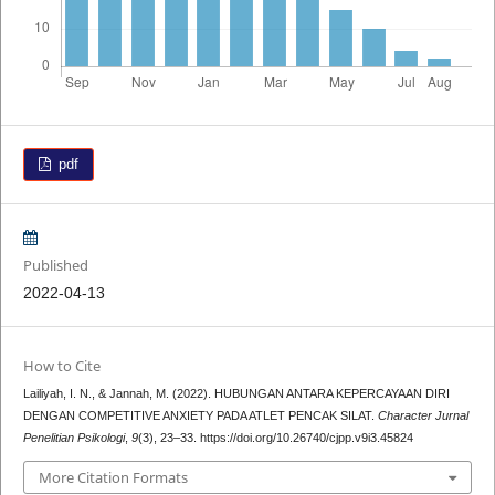
pdf
Published
2022-04-13
How to Cite
Lailiyah, I. N., & Jannah, M. (2022). HUBUNGAN ANTARA KEPERCAYAAN DIRI
DENGAN COMPETITIVE ANXIETY PADA ATLET PENCAK SILAT.
Character Jurnal
Penelitian Psikologi
,
9
(3), 23–33. https://doi.org/10.26740/cjpp.v9i3.45824
More Citation Formats