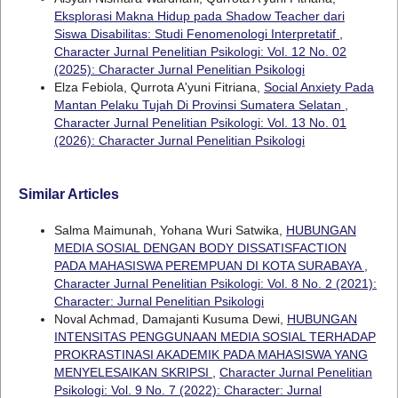
Eksplorasi Makna Hidup pada Shadow Teacher dari
Siswa Disabilitas: Studi Fenomenologi Interpretatif
,
Character Jurnal Penelitian Psikologi: Vol. 12 No. 02
(2025): Character Jurnal Penelitian Psikologi
Elza Febiola, Qurrota A'yuni Fitriana,
Social Anxiety Pada
Mantan Pelaku Tujah Di Provinsi Sumatera Selatan
,
Character Jurnal Penelitian Psikologi: Vol. 13 No. 01
(2026): Character Jurnal Penelitian Psikologi
Similar Articles
Salma Maimunah, Yohana Wuri Satwika,
HUBUNGAN
MEDIA SOSIAL DENGAN BODY DISSATISFACTION
PADA MAHASISWA PEREMPUAN DI KOTA SURABAYA
,
Character Jurnal Penelitian Psikologi: Vol. 8 No. 2 (2021):
Character: Jurnal Penelitian Psikologi
Noval Achmad, Damajanti Kusuma Dewi,
HUBUNGAN
INTENSITAS PENGGUNAAN MEDIA SOSIAL TERHADAP
PROKRASTINASI AKADEMIK PADA MAHASISWA YANG
MENYELESAIKAN SKRIPSI
,
Character Jurnal Penelitian
Psikologi: Vol. 9 No. 7 (2022): Character: Jurnal