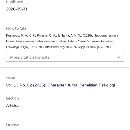
Published
2026-05-31
How to Cite
Kuswoyo, M. A. K. P., Fitriana, Q. A., & Harita, A. N. W. (2026). Hubungan antara
Durasi Penggunaan Tiktok dengan Kualitas Tidur.
Character Jurnal Penelitian
Psikologi
,
13
(02), 776–783. https://doi.org/10.26740/cjpp.v13n02.p776-783
More Citation Formats
Issue
Vol. 13 No. 02 (2026): Character Jurnal Penelitian Psikologi
Section
Articles
License