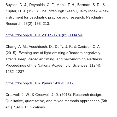
Buysse, D. J., Reynolds, C. F., Monk, T. H., Berman, S. R., &
Kupfer, D. J. (1989). The Pittsburgh Sleep Quality Index: A new
instrument for psychiatric practice and research. Psychiatry
Research, 28(2), 193–213.
https://doi.org/10.1016/0165-1781(89)90047-4
Chang, A. M., Aeschbach, D., Duffy, J. F., & Czeisler, C. A.
(2015). Evening use of light-emitting eReaders negatively
affects sleep, circadian timing, and next-morning alertness.
Proceedings of the National Academy of Sciences, 112(4),
1232–1237.
https://doi.org/10.1073/pnas.1418490112
Creswell, J. W., & Creswell, J. D. (2018). Research design:
Qualitative, quantitative, and mixed methods approaches (5th
ed.). SAGE Publications.