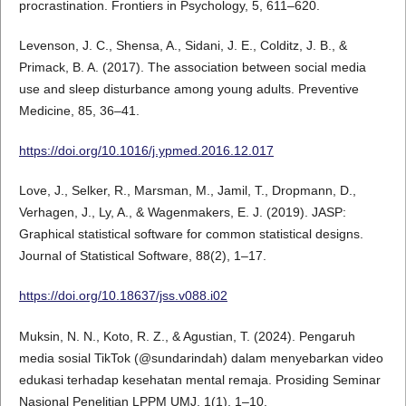
procrastination. Frontiers in Psychology, 5, 611–620.
Levenson, J. C., Shensa, A., Sidani, J. E., Colditz, J. B., &
Primack, B. A. (2017). The association between social media
use and sleep disturbance among young adults. Preventive
Medicine, 85, 36–41.
https://doi.org/10.1016/j.ypmed.2016.12.017
Love, J., Selker, R., Marsman, M., Jamil, T., Dropmann, D.,
Verhagen, J., Ly, A., & Wagenmakers, E. J. (2019). JASP:
Graphical statistical software for common statistical designs.
Journal of Statistical Software, 88(2), 1–17.
https://doi.org/10.18637/jss.v088.i02
Muksin, N. N., Koto, R. Z., & Agustian, T. (2024). Pengaruh
media sosial TikTok (@sundarindah) dalam menyebarkan video
edukasi terhadap kesehatan mental remaja. Prosiding Seminar
Nasional Penelitian LPPM UMJ, 1(1), 1–10.