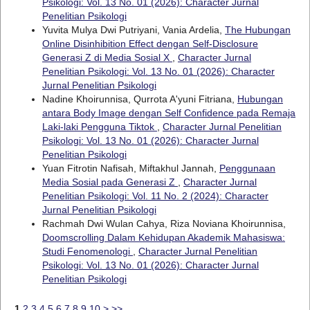
Psikologi: Vol. 13 No. 01 (2026): Character Jurnal
Penelitian Psikologi
Yuvita Mulya Dwi Putriyani, Vania Ardelia,
The Hubungan
Online Disinhibition Effect dengan Self-Disclosure
Generasi Z di Media Sosial X
,
Character Jurnal
Penelitian Psikologi: Vol. 13 No. 01 (2026): Character
Jurnal Penelitian Psikologi
Nadine Khoirunnisa, Qurrota A'yuni Fitriana,
Hubungan
antara Body Image dengan Self Confidence pada Remaja
Laki-laki Pengguna Tiktok
,
Character Jurnal Penelitian
Psikologi: Vol. 13 No. 01 (2026): Character Jurnal
Penelitian Psikologi
Yuan Fitrotin Nafisah, Miftakhul Jannah,
Penggunaan
Media Sosial pada Generasi Z
,
Character Jurnal
Penelitian Psikologi: Vol. 11 No. 2 (2024): Character
Jurnal Penelitian Psikologi
Rachmah Dwi Wulan Cahya, Riza Noviana Khoirunnisa,
Doomscrolling Dalam Kehidupan Akademik Mahasiswa:
Studi Fenomenologi
,
Character Jurnal Penelitian
Psikologi: Vol. 13 No. 01 (2026): Character Jurnal
Penelitian Psikologi
1
2
3
4
5
6
7
8
9
10
>
>>