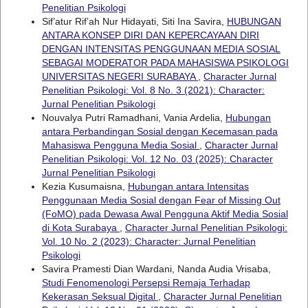
Penelitian Psikologi
Sif’atur Rif’ah Nur Hidayati, Siti Ina Savira,
HUBUNGAN
ANTARA KONSEP DIRI DAN KEPERCAYAAN DIRI
DENGAN INTENSITAS PENGGUNAAN MEDIA SOSIAL
SEBAGAI MODERATOR PADA MAHASISWA PSIKOLOGI
UNIVERSITAS NEGERI SURABAYA
,
Character Jurnal
Penelitian Psikologi: Vol. 8 No. 3 (2021): Character:
Jurnal Penelitian Psikologi
Nouvalya Putri Ramadhani, Vania Ardelia,
Hubungan
antara Perbandingan Sosial dengan Kecemasan pada
Mahasiswa Pengguna Media Sosial
,
Character Jurnal
Penelitian Psikologi: Vol. 12 No. 03 (2025): Character
Jurnal Penelitian Psikologi
Kezia Kusumaisna,
Hubungan antara Intensitas
Penggunaan Media Sosial dengan Fear of Missing Out
(FoMO) pada Dewasa Awal Pengguna Aktif Media Sosial
di Kota Surabaya
,
Character Jurnal Penelitian Psikologi:
Vol. 10 No. 2 (2023): Character: Jurnal Penelitian
Psikologi
Savira Pramesti Dian Wardani, Nanda Audia Vrisaba,
Studi Fenomenologi Persepsi Remaja Terhadap
Kekerasan Seksual Digital
,
Character Jurnal Penelitian