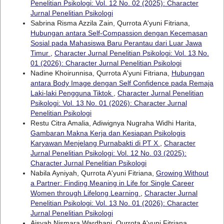
Penelitian Psikologi: Vol. 12 No. 02 (2025): Character
Jurnal Penelitian Psikologi
Sabrina Risma Azzila Zain, Qurrota A'yuni Fitriana,
Hubungan antara Self-Compassion dengan Kecemasan
Sosial pada Mahasiswa Baru Perantau dari Luar Jawa
Timur
,
Character Jurnal Penelitian Psikologi: Vol. 13 No.
01 (2026): Character Jurnal Penelitian Psikologi
Nadine Khoirunnisa, Qurrota A'yuni Fitriana,
Hubungan
antara Body Image dengan Self Confidence pada Remaja
Laki-laki Pengguna Tiktok
,
Character Jurnal Penelitian
Psikologi: Vol. 13 No. 01 (2026): Character Jurnal
Penelitian Psikologi
Restu Citra Amalia, Adiwignya Nugraha Widhi Harita,
Gambaran Makna Kerja dan Kesiapan Psikologis
Karyawan Menjelang Purnabakti di PT X
,
Character
Jurnal Penelitian Psikologi: Vol. 12 No. 03 (2025):
Character Jurnal Penelitian Psikologi
Nabila Ayniyah, Qurrota A'yuni Fitriana,
Growing Without
a Partner: Finding Meaning in Life for Single Career
Women through Lifelong Learning
,
Character Jurnal
Penelitian Psikologi: Vol. 13 No. 01 (2026): Character
Jurnal Penelitian Psikologi
Aisyah Nismara Wardhani, Qurrota A'yuni Fitriana,