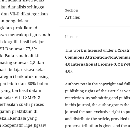
ian dianalisis sehingga
Section
 dan VII-D dikategorikan
Articles
tan pengelolaan
giatan praktikum di
siswa mencakup tiga ranah
License
h kognitif hasil belajar
VII-D sebesar 77,3%
This work is licensed under a
Creati
k. Pada ranah afektif
Commons Attribution-NonComme
-masing sebesar 2,8 dan
4.0 International License (CC BY-
sil belajar siswa kelas
4.0)
.
kategori baik utuk masing-
apai lebih dari 60% bahan
Authors retain the copyright and ful
a yang berhasil dalam
publishing rights of their articles wi
n kelas VII-D SMPN 2
restriction. By submitting and publi
rhasilan suatu proses
in this journal, the author grants the
giatan praktikum di
journal the non-exclusive right to p
sekali.Kendala yang
and distribute the article, provided 
kooperatif Tipe Jigsaw
proper attribution is given and the u