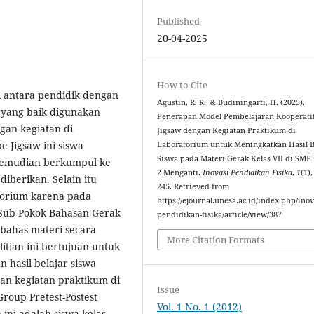
Published
20-04-2025
How to Cite
 antara pendidik dengan
Agustin, R. R., & Budiningarti, H. (2025).
r yang baik digunakan
Penerapan Model Pembelajaran Kooperati
gan kegiatan di
Jigsaw dengan Kegiatan Praktikum di
e Jigsaw ini siswa
‎Laboratorium untuk Meningkatkan Hasil B
Siswa pada Materi Gerak Kelas VII di SMP 
kemudian berkumpul ke
2 Menganti.
Inovasi Pendidikan Fisika
,
1
(1)
iberikan. Selain itu
245. Retrieved from
torium karena pada
https://ejournal.unesa.ac.id/index.php/inov
 Sub Pokok Bahasan Gerak
pendidikan-fisika/article/view/387
bahas materi secara
More Citation Formats
litian ini bertujuan untuk
 hasil belajar siswa
an kegiatan praktikum di
Issue
Group Pretest-Postest
Vol. 1 No. 1 (2012)
ini adalah siswa kelas