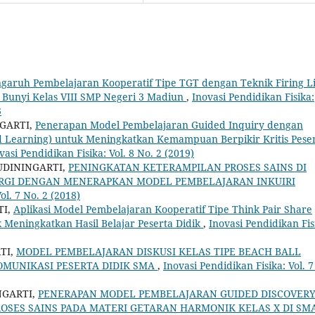
garuh Pembelajaran Kooperatif Tipe TGT dengan Teknik Firing L
i Bunyi Kelas VIII SMP Negeri 3 Madiun
,
Inovasi Pendidikan Fisika:
3
NGARTI,
Penerapan Model Pembelajaran Guided Inquiry dengan
d Learning) untuk Meningkatkan Kemampuan Berpikir Kritis Pese
vasi Pendidikan Fisika: Vol. 8 No. 2 (2019)
UDININGARTI,
PENINGKATAN KETERAMPILAN PROSES SAINS DI
ERGI DENGAN MENERAPKAN MODEL PEMBELAJARAN INKUIRI
ol. 7 No. 2 (2018)
TI,
Aplikasi Model Pembelajaran Kooperatif Tipe Think Pair Share
Meningkatkan Hasil Belajar Peserta Didik
,
Inovasi Pendidikan Fis
TI,
MODEL PEMBELAJARAN DISKUSI KELAS TIPE BEACH BALL
MUNIKASI PESERTA DIDIK SMA
,
Inovasi Pendidikan Fisika: Vol. 7
NGARTI,
PENERAPAN MODEL PEMBELAJARAN GUIDED DISCOVER
SES SAINS PADA MATERI GETARAN HARMONIK KELAS X DI SM