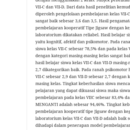
VII-C dan VII-D. Dari data hasil penelitian kemud
diperoleh pengelolaan pembelajaran kelas VII-C
sangat baik sebesar 3,6 dan 3,5. Hasil pengama
pembelajaran kooperatif Tipe Jigsaw dengan ke
laboratorium dikatakan reliabel. Hasil belajar 
yaitu kognitif, afektif dan psikomotor. Pada rana
siswa kelas VII-C sebesar 78,5% dan pada kelas 
dengan kategori masing-masing kelas sangat bai
hasil belajar siswa kelas VII-C dan VII-D masing
2,7 dikategorikan baik. Pada ranah psikomotor ha
VII-C sebesar 2,9 dan VII-D sebesar 2,7 dengan 
masing kelas. Tingkat keberhasilan siswa menc
pelajaran yang dapat dikuasai siswa maka sisw
pembelajaran pada kelas VIIC sebesar 83,4% da
MENGANTI adalah sebesar 94,46%. Tingkat kebe
pembelajaran kooperatif tipe Jigsaw dengan ke
laboratorium kelas VII-C dan VII-D adalah baik 
dihadapi dalam penerapan model pembelajaran 