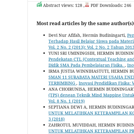
Abstract views: 128 ,
PDF Downloads: 246
Most read articles by the same author(s)
Devi Nur Afifah, Hermin Budiningarti,
Pen
Terhadap Hasil Belajar ‎Siswa pada Mater
Vol. 2 No. 2 (2013): Vol. 2 No. 2 Tahun 201
YUNI SRI UMININGSIH, HERMIN BUDINI
Pendekatan CTL (Contextual Teaching an
Didik SMA Pada Pembelajaran Fisika.
,
Ino
IRMA JUSTIA WINNIHASTUTI, HERMIN B
SMAN 11 SURABAYA MATERI USAHA EN
TERBIMBING
,
Inovasi Pendidikan Fisika: V
ANA CHOIRUNISA, HERMIN BUDININGAR
(TPS) dengan Teknik Mind Mapping Untuk 
Vol. 8 No. 1 (2019)
SEPTIANA DEWI A, HERMIN BUDININGAR
UNTUK MELATIHKAN KETERAMPILAN KO
3 (2018)
ZAHROTUL MUVIDDAH, HERMIN BUDINI
UNTUK MELATIHKAN KETERAMPILAN PRO