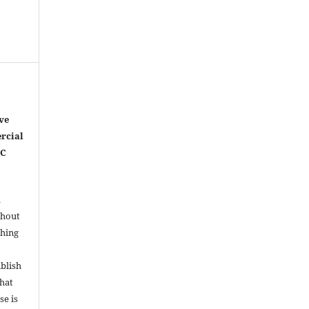
ve
rcial
NC
l
thout
shing
ublish
that
se is