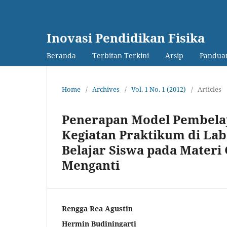
Inovasi Pendidikan Fisika
Beranda
Terbitan Terkini
Arsip
Panduan
Home
/
Archives
/
Vol. 1 No. 1 (2012)
/
Articles
Penerapan Model Pembelaj
Kegiatan Praktikum di ‎La
Belajar Siswa pada Materi 
Menganti
Rengga Rea Agustin
Hermin Budiningarti