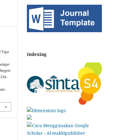
f Tipe
Indexing
elajar
‎Negeri
, 234–
asi-