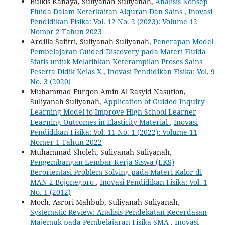
Bulkis Kanaya, Suliyanah Suliyanah,
Analisis Konsep
Fluida Dalam Keterkaitan Alquran Dan Sains
,
Inovasi
Pendidikan Fisika: Vol. 12 No. 2 (2023): Volume 12
Nomor 2 Tahun 2023
Ardilla Safitri, Suliyanah Suliyanah,
Penerapan Model
Pembelajaran Guided Discovery pada Materi Fluida
Statis untuk Melatihkan Keterampilan Proses Sains
Peserta Didik Kelas X
,
Inovasi Pendidikan Fisika: Vol. 9
No. 3 (2020)
Muhammad Furqon Amin Al Rasyid Nasution,
Suliyanah Suliyanah,
Application of Guided Inquiry
Learning Model to Improve High School Learner
Learning Outcomes in Elasticity Material
,
Inovasi
Pendidikan Fisika: Vol. 11 No. 1 (2022): Volume 11
Nomer 1 Tahun 2022
Muhammad Sholeh, Suliyanah Suliyanah,
Pengembangan Lembar Kerja Siswa (LKS)
Berorientasi Problem Solving pada Materi Kalor di
‎MAN 2 Bojonegoro‎
,
Inovasi Pendidikan Fisika: Vol. 1
No. 1 (2012)
Moch. Asrori Mahbub, Suliyanah Suliyanah,
Systematic Review: Analisis Pendekatan Kecerdasan
Majemuk pada Pembelajaran Fisika SMA
,
Inovasi