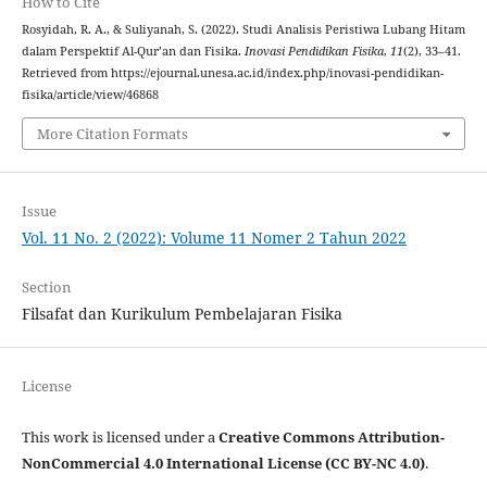
How to Cite
Rosyidah, R. A., & Suliyanah, S. (2022). Studi Analisis Peristiwa Lubang Hitam
dalam Perspektif Al-Qur’an dan Fisika.
Inovasi Pendidikan Fisika
,
11
(2), 33–41.
Retrieved from https://ejournal.unesa.ac.id/index.php/inovasi-pendidikan-
fisika/article/view/46868
More Citation Formats
Issue
Vol. 11 No. 2 (2022): Volume 11 Nomer 2 Tahun 2022
Section
Filsafat dan Kurikulum Pembelajaran Fisika
License
This work is licensed under a
Creative Commons Attribution-
NonCommercial 4.0 International License (CC BY-NC 4.0)
.